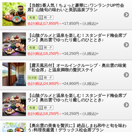
【当館1番人気！ちょっと豪華に♪ワンランクUP竹会
席】山陰旬の味わいと美肌温泉プラン
合計(税込)17,850円～
<17,850円～/人(税込)>
【山陰グルメと温泉を楽しむ！スタンダード梅会席プ
ラン】奥出雲でゆったり癒しのひととき♪
合計(税込)16,250円～
<16,250円～/人(税込)>
【露天風呂付】オールインクルーシブ・奥出雲の味覚
「松会席」と温泉満喫の贅沢ステイ
合計(税込)24,900円～
<24,900円～/人(税込)>
【山陰グルメと温泉を楽しむ！スタンダード梅会席プ
ラン】奥出雲でゆったり癒しのひととき♪
合計(税込)16,250円～
<16,250円～/人(税込)>
【奥出雲の美食を贅沢に】絶品しまね和牛と旬を味わ
う♪料理長厳選！デラックス松会席プラン