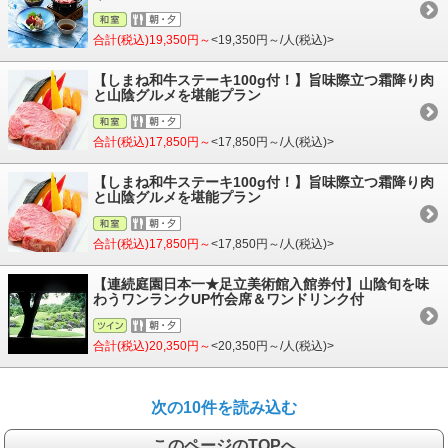
合計(税込)19,350円～
<19,350円～/人(税込)>
【しまね和牛ステーキ100g付！】旨味際立つ霜降り肉
と山陰グルメを堪能プラン
合計(税込)17,850円～
<17,850円～/人(税込)>
【しまね和牛ステーキ100g付！】旨味際立つ霜降り肉
と山陰グルメを堪能プラン
合計(税込)17,850円～
<17,850円～/人(税込)>
【連続庭園日本一★足立美術館入館券付】山陰旬を味
わうワンランクUP竹会席＆ワンドリンク付
合計(税込)20,350円～
<20,350円～/人(税込)>
次の10件を読み込む
このページのTOPへ