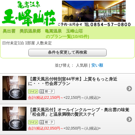
奥出雲 美肌温泉郷 亀嵩温泉 玉峰山荘
のプラン一覧(
10
/
45
件)
日付未定1泊 1部屋 人数未定
条件を変更して再検索
並び替え：
人気順 |
安い順
【露天風呂付特別室44平米】上質をもっと身近
に・・・竹会席プラン
合計(税込)22,150円～
<22,150円～/人(税込)>
【露天風呂付】オールインクルーシブ・奥出雲の味覚
「松会席」と温泉満喫の贅沢ステイ
合計(税込)32,050円～
<32,050円～/人(税込)>