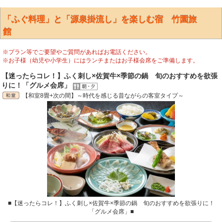
「ふぐ料理」と「源泉掛流し」を楽しむ宿 竹園旅
館
※プラン等でご要望やご質問があればお電話ください。
※お子様（幼児や小学生）にはランチまたはお子様会席をご準備します。
【迷ったらコレ！】ふく刺し×佐賀牛×季節の鍋 旬のおすすめを欲張
りに！「グルメ会席」
【和室8畳+次の間】～時代を感じる昔ながらの客室タイプ～
■【迷ったらコレ！】ふく刺し×佐賀牛×季節の鍋 旬のおすすめを欲張りに！
「グルメ会席」■