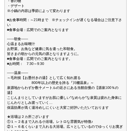
・香の物
・デザート
※小鍋の内容は季節によって変わります
■お食事時間：～21時まで ※チェックインが遅くなる場合はご注意下さ
い
■食事会場：広間でのご案内となります
――朝食――
心温まるお味噌汁
お野菜、お魚など健康に気を遣った和朝食。
皆さまの朝からの元気の源となりますように。
■食事会場：広間でのご案内となります。
■お時間： 7:30～9:30
――温泉――
～毛利侯【お墨付きの湯】として広く知れ渡る
800年以上の歴史を誇る『川棚温泉』～
泉源地からわずか数十メートルの近さにある当館自慢の【源泉100％の
湯】
こじんまりとしていますがお肌に優しい“なめらか”な泉質は疲れた身体に
じんわりとしみ渡っていく…
保温効果が高く湯冷めしにくいと大変ご好評いただいております
★浴場は２カ所ございます
①１～２名まで入れる小浴場。レトロな雰囲気が特徴♪
②１～６名くらいまで入れる大浴場。広々としているのでゆっくりお寛ぎ