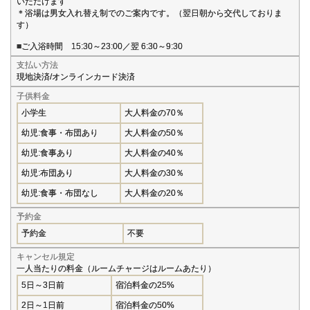
いただけます
＊浴場は男女入れ替え制でのご案内です。（翌日朝から交代しておりま
す）
■ご入浴時間 15:30～23:00／翌 6:30～9:30
支払い方法
現地決済/オンラインカード決済
子供料金
小学生
大人料金の70％
幼児:食事・布団あり
大人料金の50％
幼児:食事あり
大人料金の40％
幼児:布団あり
大人料金の30％
幼児:食事・布団なし
大人料金の20％
予約金
予約金
不要
キャンセル規定
一人当たりの料金（ルームチャージはルームあたり）
5日～3日前
宿泊料金の25%
2日～1日前
宿泊料金の50%