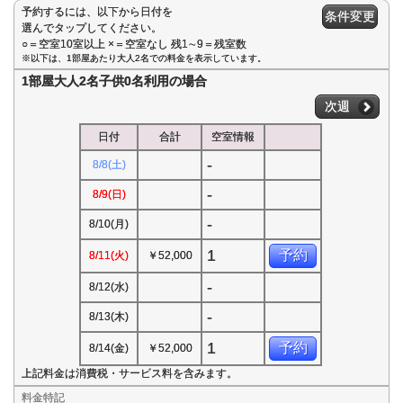
予約するには、以下から日付を
条件変更
選んでタップしてください。
○＝空室10室以上 ×＝空室なし 残1∼9＝残室数
※以下は、1部屋あたり大人2名での料金を表示しています。
1部屋大人2名子供0名利用の場合
次週
日付
合計
空室情報
-
8/8(土)
-
8/9(日)
-
8/10(月)
1
予約
8/11(火)
￥52,000
-
8/12(水)
-
8/13(木)
1
予約
8/14(金)
￥52,000
上記料金は消費税・サービス料を含みます。
料金特記