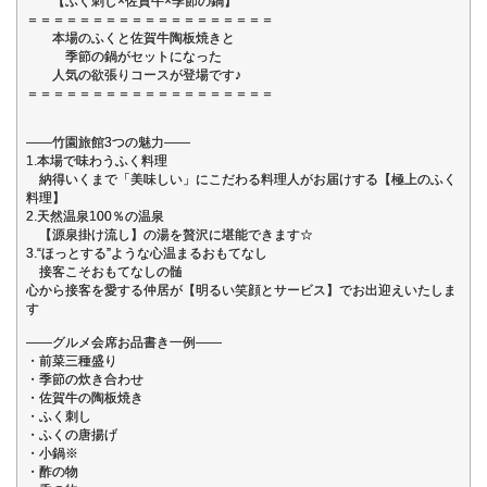
【ふく刺し×佐賀牛×季節の鍋】
＝＝＝＝＝＝＝＝＝＝＝＝＝＝＝＝＝＝＝
本場のふくと佐賀牛陶板焼きと
季節の鍋がセットになった
人気の欲張りコースが登場です♪
＝＝＝＝＝＝＝＝＝＝＝＝＝＝＝＝＝＝＝
――竹園旅館3つの魅力――
1.本場で味わうふく料理
納得いくまで「美味しい」にこだわる料理人がお届けする【極上のふく
料理】
2.天然温泉100％の温泉
【源泉掛け流し】の湯を贅沢に堪能できます☆
3.“ほっとする”ような心温まるおもてなし
接客こそおもてなしの髄
心から接客を愛する仲居が【明るい笑顔とサービス】でお出迎えいたしま
す
――グルメ会席お品書き一例――
・前菜三種盛り
・季節の炊き合わせ
・佐賀牛の陶板焼き
・ふく刺し
・ふくの唐揚げ
・小鍋※
・酢の物