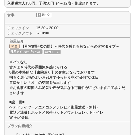
入湯税大人150円、子供50円（4～12歳）別途頂きます。
食事
チェックイン
15:30～20:00
チェックアウト
～10:00
部屋紹介
【和室8畳+次の間】～時代を感じる昔ながらの客室タイプ～
※バスなし
古きよき時代の雰囲気を感じられる
8畳の本格的な【書院造り】の客室となっております
明るく居心地のよいお部屋でゆったり寛ぐ“優雅”な休日
昔懐かしい「和」の空間を演出します
※お食事の時間のみ足音や声が気になる可能性がございますご了承くだ
さいませ
■設 備■
ヘアドライヤー／エアコン／テレビ／衛星放送（無料）
電話／湯沸しポット／お茶セット／ウォシュレットトイレ
Wi-Fi／金庫
プラン内容紹介