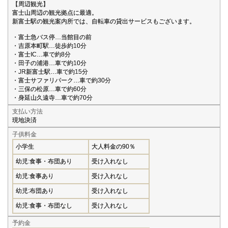
【周辺観光】
富士山周辺の観光拠点に最適。
新富士駅の観光案内所では、自転車の貸出サービスもございます。
・富士急バス停…当館目の前
・吉原本町駅…徒歩約10分
・富士IC…車で約8分
・田子の浦港…車で約10分
・JR新富士駅…車で約15分
・富士サファリパーク…車で約30分
・三保の松原…車で約60分
・身延山久遠寺…車で約70分
支払い方法
現地決済
子供料金
小学生
大人料金の90％
幼児:食事・布団あり
受け入れなし
幼児:食事あり
受け入れなし
幼児:布団あり
受け入れなし
幼児:食事・布団なし
受け入れなし
予約金