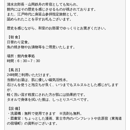
清水次郎長・山岡鉄舟の常宿としても知られ、
館内にはその歴史を感じさせるものが残されております。
また、江戸時代に身延山参拝指定旅館として、
認められたことを示すお札もございます。
歴史を感じながら、和室のお部屋でゆっくりとお寛ぎください。
【朝 食】
日替わり定食。
魚の焼き物やお漬物等をご用意いたします。
場所：館内食事処
時間：6：30～7：30
【風 呂】
24時間ご利用いただけます。
当館のお湯は、肌に優しい磁気活性水。
石けんを使うと泡立ちが良く、いつまでもヌルヌルとした感じがします
が、
軽く洗い流す程度にされた方が肌には効果的です。
タオルで身体を拭いた後は、しっとりスベスベです。
【設 備】
・洗濯機：無料で使用できます ※洗剤も無料。
・図書室：ちょっとした漫画、富士市内のパンフレットや吉原宿（東海道
の宿場町）の資料がございます。