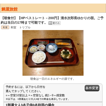
鯛屋旅館
【朝食付】【HPベストレート－200円】清水次郎長ゆかりの宿。ご予
約は当日の17時まで可能です。
和室 トリプル
朝食は一日のエネルギーの源です。
予約するには、以下から日付を
条件変更
選んでタップしてください。
○＝空室10室以上 ×＝空室なし 残1∼9＝残室数
※以下は、1部屋あたり大人3名での料金を表示しています。
1部屋大人3名子供0名利用の場合