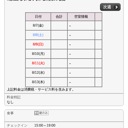
次週
日付
合計
空室情報
-
8/7(金)
-
8/8(土)
-
8/9(日)
-
8/10(月)
-
8/11(火)
-
8/12(水)
-
8/13(木)
上記料金は消費税・サービス料を含みます。
料金特記
なし
食事
チェックイン
15:00～19:00