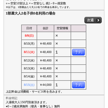
○＝空室10室以上 ×＝空室なし 残1∼9＝残室数
※以下は、1部屋あたり大人2名での料金を表示しています。
1部屋大人2名子供0名利用の場合
次週
日付
合計
空室情報
×
8/9(日)
×
8/10(月)
￥48,400
1
予約
8/11(火)
￥48,400
×
8/12(水)
￥48,400
×
8/13(木)
￥48,400
×
8/14(金)
￥48,400
1
予約
8/15(土)
￥44,000
上記料金は消費税・サービス料を含みます。
料金特記
入湯税大人150円別途頂きます。
●0～2歳未満無料（寝具・食事なし）無料