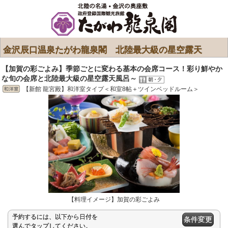
金沢辰口温泉たがわ龍泉閣 北陸最大級の星空露天
【加賀の彩ごよみ】季節ごとに変わる基本の会席コース！彩り鮮やか
な旬の会席と北陸最大級の星空露天風呂～
【新館 龍宮殿】和洋室タイプ＜和室8帖＋ツインベッドルーム＞
【料理イメージ】加賀の彩ごよみ
予約するには、以下から日付を
条件変更
選んでタップしてください。