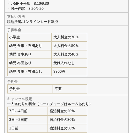
・JR/IR小松駅 8:10/9:30
・IR松任駅 8:20/9:20
支払い方法
現地決済/オンラインカード決済
子供料金
小学生
大人料金の70％
幼児:食事・布団あり
大人料金の50％
幼児:食事あり
大人料金の40％
幼児:布団あり
受け入れなし
幼児:食事・布団なし
3300円
予約金
予約金
不要
キャンセル規定
一人当たりの料金（ルームチャージはルームあたり）
7日～4日前
宿泊料金の20%
3日～2日前
宿泊料金の30%
1日前
宿泊料金の50%