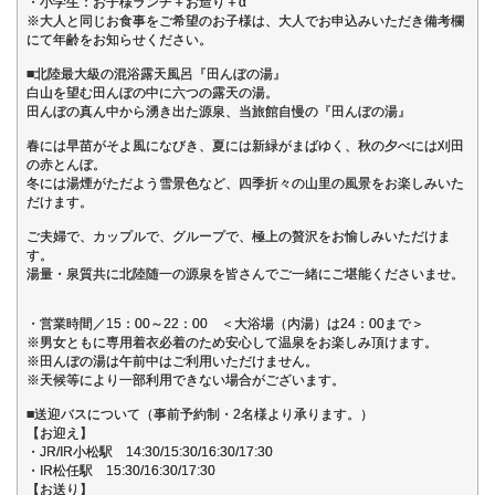
・小学生：お子様ランチ＋お造り＋α
※大人と同じお食事をご希望のお子様は、大人でお申込みいただき備考欄
にて年齢をお知らせください。
■北陸最大級の混浴露天風呂『田んぼの湯』
白山を望む田んぼの中に六つの露天の湯。
田んぼの真ん中から湧き出た源泉、当旅館自慢の『田んぼの湯』
春には早苗がそよ風になびき、夏には新緑がまばゆく、秋の夕べには刈田
の赤とんぼ。
冬には湯煙がただよう雪景色など、四季折々の山里の風景をお楽しみいた
だけます。
ご夫婦で、カップルで、グループで、極上の贅沢をお愉しみいただけま
す。
湯量・泉質共に北陸随一の源泉を皆さんでご一緒にご堪能くださいませ。
・営業時間／15：00～22：00 ＜大浴場（内湯）は24：00まで＞
※男女ともに専用着衣必着のため安心して温泉をお楽しみ頂けます。
※田んぼの湯は午前中はご利用いただけません。
※天候等により一部利用できない場合がございます。
■送迎バスについて（事前予約制・2名様より承ります。）
【お迎え】
・JR/IR小松駅 14:30/15:30/16:30/17:30
・IR松任駅 15:30/16:30/17:30
【お送り】