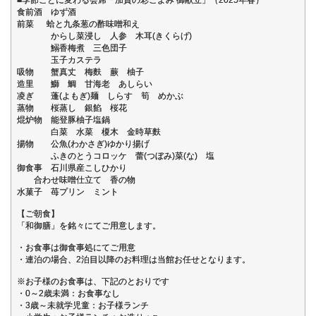
食前酒 ゆず酒
前菜 蛤と九条葱の酢味噌和え
からし菜浸し 人参 木耳(きくらげ)
鰯香梅煮 三色団子
玉子カステラ
吸物 蟹真丈 梅麩 蕨 柚子
造里 鰤 鯛 甘海老 あしらい
凌ぎ 蓬(よもぎ)麺 しらす 筍 めかぶ
蒸物 桜蒸し 銀餡 桜花
焜炉物 能登豚柚子塩鍋
白菜 水菜 榎木 金時草麩
揚物 公魚(わかさぎ)ゆかり揚げ
ふきのとうコロッケ 蕾(つぼみ)菜(な) 塩
御食事 石川県産こしひかり
合わせ味噌仕立て 香の物
水菓子 苺プリン ミント
【ご朝食】
「和御膳」を銘々にてご用意します。
・お食事は御食事処にてご用意
・連泊の場合、2泊目以降のお料理は当館お任せとなります。
※お子様のお食事は、下記のとおりです
・0～2歳未満：お食事なし
・3歳～未就学児童：お子様ランチ