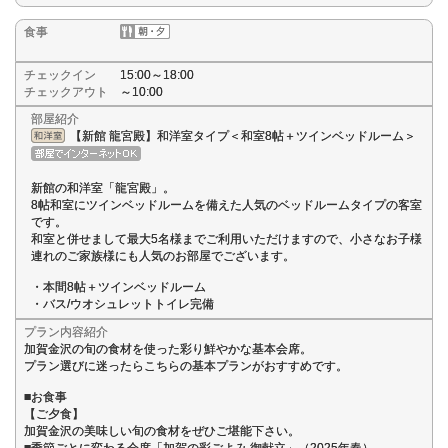
食事
チェックイン
15:00～18:00
チェックアウト
～10:00
部屋紹介
【新館 龍宮殿】和洋室タイプ＜和室8帖＋ツインベッドルーム＞
新館の和洋室「龍宮殿」。
8帖和室にツインベッドルームを備えた人気のベッドルームタイプの客室
です。
和室と併せまして最大5名様までご利用いただけますので、小さなお子様
連れのご家族様にも人気のお部屋でございます。
・本間8帖＋ツインベッドルーム
・バス/ウオシュレットトイレ完備
プラン内容紹介
加賀金沢の旬の食材を使った彩り鮮やかな基本会席。
プラン選びに迷ったらこちらの基本プランがおすすめです。
■お食事
【ご夕食】
加賀金沢の美味しい旬の食材をぜひご堪能下さい。
■季節ごとに変わる会席「加賀の彩ごよみ 御献立」（2025年春）