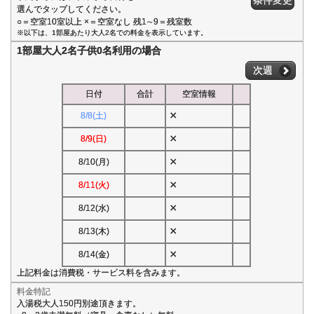
条件変更
選んでタップしてください。
○＝空室10室以上 ×＝空室なし 残1∼9＝残室数
※以下は、1部屋あたり大人2名での料金を表示しています。
1部屋大人2名子供0名利用の場合
次週
日付
合計
空室情報
×
8/8(土)
×
8/9(日)
×
8/10(月)
×
8/11(火)
×
8/12(水)
×
8/13(木)
×
8/14(金)
上記料金は消費税・サービス料を含みます。
料金特記
入湯税大人150円別途頂きます。