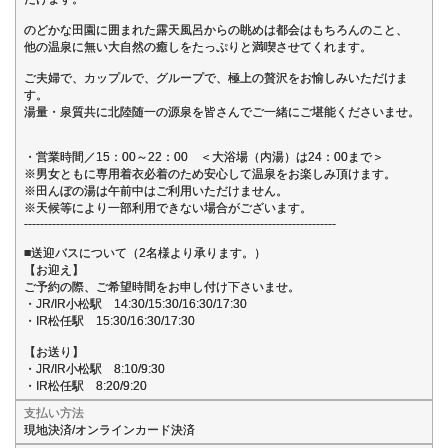
のどかな田園に囲まれた露天風呂からの眺めは都会はもちろんのこと、
他の温泉に無い大自然の癒しをたっぷりと満喫させてくれます。
ご夫婦で、カップルで、グループで、極上の贅沢をお愉しみいただけま
す。
湯量・泉質共に北陸随一の源泉を皆さんでご一緒にご堪能くださいませ。
・営業時間／15：00～22：00 ＜大浴場（内湯）は24：00まで＞
※男女ともに専用着衣必着のため安心して温泉をお楽しみ頂けます。
※田んぼの湯は午前中はご利用いただけません。
※天候等により一部利用できない場合がございます。
------------------------------------------------------------------------------
■送迎バスについて（2名様より承ります。）
【お迎え】
ご予約の際、ご希望時間をお申し付け下さいませ。
・JR/IR小松駅 14:30/15:30/16:30/17:30
・IR松任駅 15:30/16:30/17:30
【お送り】
・JR/IR小松駅 8:10/9:30
・IR松任駅 8:20/9:20
支払い方法
現地決済/オンラインカード決済