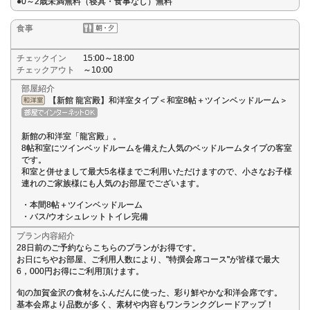
●0～2歳未満無料（寝具・食事なし）無料
食事
チェックイン
15:00～18:00
チェックアウト
～10:00
部屋紹介
【新館 龍宮殿】和洋室タイプ＜和室8帖＋ツインベッドルーム＞
新館の和洋室「龍宮殿」。
8帖和室にツインベッドルームを備えた人気のベッドルームタイプの客室
です。
和室と併せまして最大5名様までご利用いただけますので、小さなお子様
連れのご家族様にも人気のお部屋でございます。
・本間8帖＋ツインベッドルーム
・バス/ウオシュレットトイレ完備
プラン内容紹介
28日前のご予約ならこちらのプランがお得です。
お日にちやお部屋、ご利用人数により、"特撰会席コース"が皆様で最大
6，000円お得にご利用頂けます。
旬の加賀金沢の食材をふんだんに使った、彩り鮮やかな和洋会席です。
基本会席より品数が多く、素材や内容もワンランクグレードアップ！