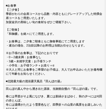
■お食事
【ご夕食】
季節がわりの会席コースから品数・内容ともにグレードアップした特撰会
席コースをご用意いたします。
加賀金沢の美味しい旬の食材をぜひご堪能下さい。
【ご朝食】
「和御膳」を銘々にてご用意します。
・お食事は、ご夕食ご朝食ともに御食事処にてご用意します
・連泊の場合、2泊目以降のお料理は当館お任せとなります。
※お子様のお食事は、下記のとおりです
・0～2歳未満：お食事なし
・3歳～未就学児童：お子様ランチ
・小学生：お子様ランチ＋お造り＋α
※大人と同じお食事をご希望のお子様は、大人でお申込みいただき備考欄
にて年齢をお知らせください。
■北陸最大級の混浴露天風呂『田んぼの湯』
-------------------------------------------------------------------------------
田んぼの真ん中から湧き出た源泉、当旅館自慢の『田んぼの湯』です。
春には早苗がそよ風になびき、夏には新緑がまばゆく、秋の夕べには刈田
の赤とんぼ。
冬には湯煙がただよう雪景色など、四季折々の山里の風景をお楽しみいた
だけます。