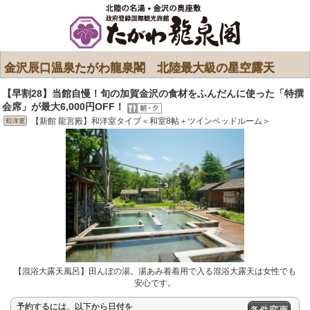
金沢辰口温泉たがわ龍泉閣 北陸最大級の星空露天
【早割28】当館自慢！旬の加賀金沢の食材をふんだんに使った「特撰
会席」が最大6,000円OFF！
【新館 龍宮殿】和洋室タイプ＜和室8帖＋ツインベッドルーム＞
【混浴大露天風呂】田んぼの湯。湯あみ着着用で入る混浴大露天は女性でも
安心です。
予約するには、以下から日付を