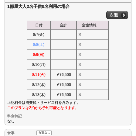
1部屋大人2名子供0名利用の場合
次週
日付
合計
空室情報
×
8/7(金)
×
8/8(土)
×
8/9(日)
×
8/10(月)
×
8/11(火)
￥76,500
×
8/12(水)
￥76,500
×
8/13(木)
￥76,500
上記料金は消費税・サービス料を含みます。
このプランは2泊から予約可能となります。
料金特記
なし
食事