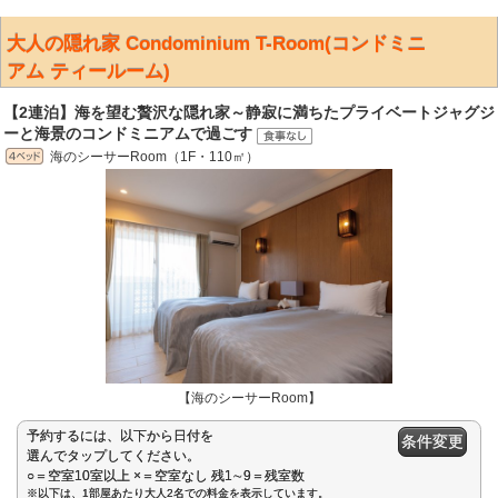
大人の隠れ家 Condominium T-Room(コンドミニ
アム ティールーム)
【2連泊】海を望む贅沢な隠れ家～静寂に満ちたプライベートジャグジ
ーと海景のコンドミニアムで過ごす
海のシーサーRoom（1F・110㎡）
【海のシーサーRoom】
予約するには、以下から日付を
条件変更
選んでタップしてください。
○＝空室10室以上 ×＝空室なし 残1∼9＝残室数
※以下は、1部屋あたり大人2名での料金を表示しています。