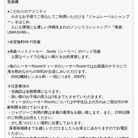
乾燥機
●こだわりのアメニティ
小さなお子様でご安心してご利用いただける『ジャムレーベルシャンプ
ー』をはじめ、
人にも環境にも優しい沖縄生まれのノンシリコンシャンプー『海遊-
UMIASHIBI-』
○全室無料Wi-Fi完備
●高級ベッドメーカー Sealy（シーリー）のベッド完備
上質なベッドで心地よい眠りをお約束致します。
○海のシーサーRoom/ティーダのシーサーRoomではお部屋のテラスにて
海を眺めながらのBBQがお楽しみいただけます。
(BBQ機材レンタル料：一回につき8，000円）
※注意事項※
・当施設は全館禁煙になります。
・添い寝のお子様の受入は3名までとさせていただきます。
・ティーダのシーサーRoomについては中学生以上の方のみご宿泊可の年
齢制限を設けております。
・ジャグジーご利用の際は水着の着用をお願い致します。また、22時以降
のご利用はお控えください。
・少し見つけにくい場所に位置しております。
座喜味城跡までお越しいただけましたらお迎えにあがりますのでお電話
ください。