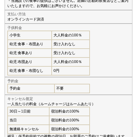
・当施設での食事の提供はございません。近隣のお勧め飲食店などご案内
いたしますので、お気軽にお声かけください。
支払い方法
オンラインカード決済
子供料金
小学生
大人料金の100％
幼児:食事・布団あり
受け入れなし
幼児:食事あり
受け入れなし
幼児:布団あり
大人料金の100％
幼児:食事・布団なし
0円
予約金
予約金
不要
キャンセル規定
一人当たりの料金（ルームチャージはルームあたり）
30日～1日前
宿泊料金の100%
当日
宿泊料金の100%
無連絡キャンセル
宿泊料金の100%
補足：仮予約目的での複数の宿泊日、お部屋のご予約はご遠慮願います