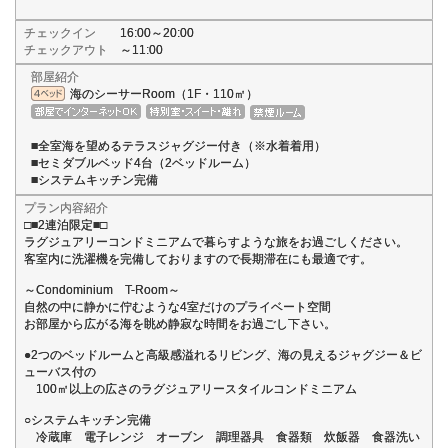
チェックイン
16:00～20:00
チェックアウト
～11:00
部屋紹介
海のシーサーRoom（1F・110㎡）
■全室海を望めるテラスジャグジー付き（※水着着用）
■セミダブルベッド4台（2ベッドルーム）
■システムキッチン完備
プラン内容紹介
□■2連泊限定■□
ラグジュアリーコンドミニアムで暮らすような旅をお過ごしください。
客室内に洗濯機を完備しておりますので長期滞在にも最適です。
～Condominium T-Room～
自然の中に静かに佇むような4室だけのプライベート空間
お部屋から広がる海を眺め静寂な時間をお過ごし下さい。
●2つのベッドルームと高級感溢れるリビング、海の見えるジャグジー＆ビ
ューバス付の
100㎡以上の広さのラグジュアリースタイルコンドミニアム
○システムキッチン完備
冷蔵庫 電子レンジ オーブン 調理器具 食器類 炊飯器 食器洗い