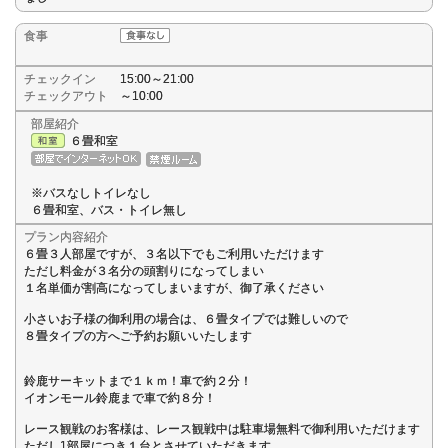
食事
チェックイン
15:00～21:00
チェックアウト
～10:00
部屋紹介
６畳和室
※バスなしトイレなし
６畳和室、バス・トイレ無し
プラン内容紹介
６畳３人部屋ですが、３名以下でもご利用いただけます
ただし料金が３名分の頭割りになってしまい
１名単価が割高になってしまいますが、御了承ください
小さいお子様の御利用の場合は、６畳タイプでは難しいので
８畳タイプの方へご予約お願いいたします
鈴鹿サーキットまで１ｋｍ！車で約２分！
イオンモール鈴鹿まで車で約８分！
レース観戦のお客様は、レース観戦中は駐車場無料で御利用いただけます
ただし1部屋につき１台とさせていただきます。