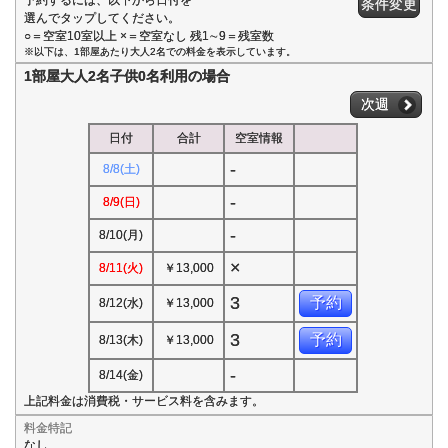
条件変更
選んでタップしてください。
○＝空室10室以上 ×＝空室なし 残1∼9＝残室数
※以下は、1部屋あたり大人2名での料金を表示しています。
1部屋大人2名子供0名利用の場合
次週
日付
合計
空室情報
-
8/8(土)
-
8/9(日)
-
8/10(月)
×
8/11(火)
￥13,000
3
予約
8/12(水)
￥13,000
3
予約
8/13(木)
￥13,000
-
8/14(金)
上記料金は消費税・サービス料を含みます。
料金特記
なし