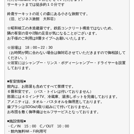
サーキットまでは徒歩約１０分です
鈴鹿サーキットの近くの森にある小さな旅館です。
（旧、ビジネス旅館 大和荘）
☆昭和竣工の木造建築です。鉄筋コンクリート構造ではないため、
隣の客室の音や2階の足音が気になることがございます。
お子様のご利用は8畳タイプへお願いいたします。
☆浴場は 18：00～22：30
（お時間が間に合わない場合は御対応させていただきますので御相談して
ください。）
☆浴室にはシャンプー・リンス・ボディーシャンプー・ドライヤーを設置
しております。
■客室情報■
館内は、お部屋も含めてすべて禁煙です。
６畳和室です。（バス・トイレは付いておりません）
部屋には４０インチTV、冷蔵庫、湯沸しポットを完備しております。
アメニティは、タオル・バスタオルを御用意しております。
歯ブラシはSDGsの取り組みにて付いておりません。
お布団を敷く御準備はセルフサービスとなっております。
■施設情報■
・C／IN 15：00 C／OUT 10：00
・館内無料Wi－Fi利用可