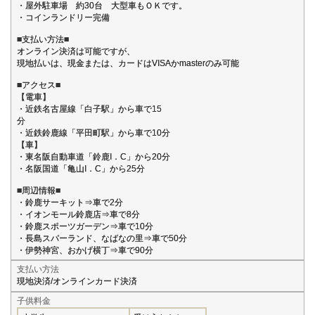
・屋外駐車場 約30台 大型車もＯＫです。
・コインランドリー完備
■支払い方法■
オンライン決済は可能ですが、
現地払いは、現金または、カードはVISAかmasterのみ可能
■アクセス■
【電車】
・近鉄名古屋線「白子駅」から車で15
分
・近鉄鈴鹿線「平田町駅」から車で10分
【車】
・東名阪自動車道「鈴鹿I．C」から20分
・名阪国道「亀山I．C」から25分
■周辺情報■
・鈴鹿サーキット⇒車で2分
・イオンモール鈴鹿店⇒車で8分
・鈴鹿スポーツガーデン⇒車で10分
・長島スパーランド、なばなの里⇒車で50分
・伊勢神宮、おかげ横丁⇒車で90分
支払い方法
現地決済/オンラインカード決済
子供料金