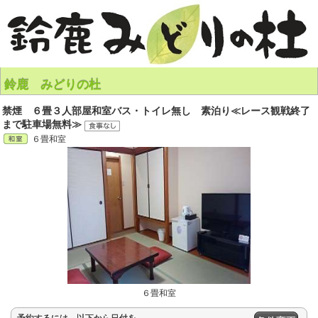
鈴鹿 みどりの杜
禁煙 ６畳３人部屋和室バス・トイレ無し 素泊り≪レース観戦終了
まで駐車場無料≫
６畳和室
６畳和室
予約するには、以下から日付を