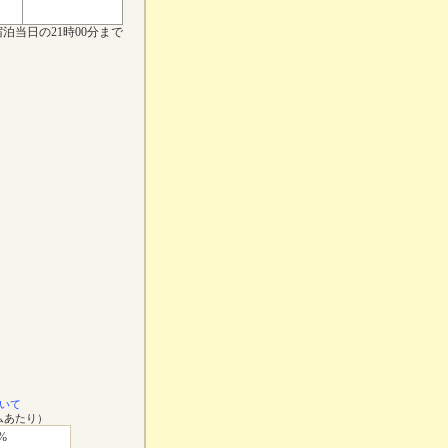
泊当日の21時00分まで
いて
ムあたり）
%