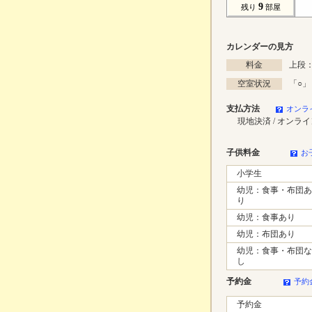
9
残り
部屋
カレンダーの見方
料金
上段：
空室状況
「
○
」
支払方法
オンラ
現地決済 / オンラ
子供料金
お
小学生
幼児：食事・布団あ
り
幼児：食事あり
幼児：布団あり
幼児：食事・布団な
し
予約金
予約
予約金