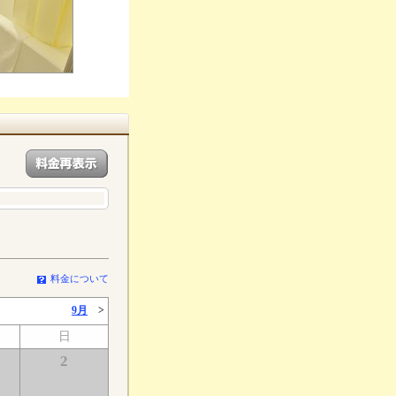
料金について
9月
>
日
2