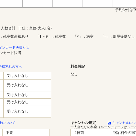
予約受付は宿
人数合計 下段：単価(大人1名)
：残室数余裕あり 「
1
～
9
」：残室数 「
×
」：満室 「-」：部屋提供なし
インカード決済とは
インカード決済
料金特記
子様連れの方へ
なし
受け入れなし
受け入れなし
受け入れなし
受け入れなし
受け入れなし
キャンセル規定
金について
キャンセルにつ
一人当たりの料金（ルームチャージはルー
不要
1日前
宿泊料金の20