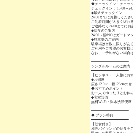
◆チェックイン・チェッ
チェックイン： 15:00～2
◆最終チェックイン
24:00までにお越しくださ
ご到着時間が大きく遅れ
ご連絡なく24:00まで
◆深夜のご案内
24:00～翌6:00はガ
◆駐車場のご案内
駐車場は台数に限りがあ
ご利用をご希望のお客様
なお、ご予約がない場合
━━━━━━━━━━━━━━━━━━
シングルルームのご案内
━━━━━━━━━━━━━━━━━━
【ビジネス・一人旅にお
◆お部屋
広さ12.0㎡、幅123c
◆おすすめポイント
お一人でゆったりとお休
◆客室設備
無料Wi-Fi・温水洗浄便
━━━━━━━━━━━━━━━━━━
◆ プラン特典
━━━━━━━━━━━━━━━━━━
【朝食付き】
和洋バイキングの朝食を
温かいお料理とともに、