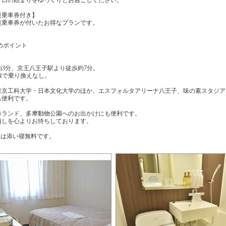
復乗車券付き】
復乗車券が付いたお得なプランです。
めポイント
約3分、京王八王子駅より徒歩約7分。
線で乗り換えなし。
東京工科大学・日本文化大学のほか、エスフォルタアリーナ八王子、味の素スタジア
も便利です。
ロランド、多摩動物公園へのお出かけにも便利です。
越しを心よりお待ちしております。
様は添い寝無料です。