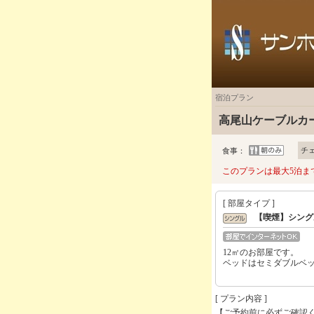
宿泊プラン
高尾山ケーブルカ
チ
食事：
このプランは最大5泊ま
[ 部屋タイプ ]
【喫煙】シング
12㎡のお部屋です。
ベッドはセミダブルベ
[ プラン内容 ]
【ご予約前に必ずご確認