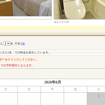
ユニットバス
大人
名
子供
0名
り大人1名 での料金を表示しています。
ダーをクリックしてください。
までの予約受付となります。
2026年8月
火
水
木
金
土
1