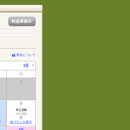
料金について
9月
>
日
2
9
￥5,500
￥5,500
屋
他プランを探す
16