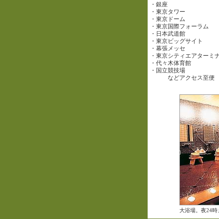
・銀座
・東京タワー
・東京ドーム
・東京国際フォーラム
・日本武道館
・東京ビッグサイト
・幕張メッセ
・東京シティエアターミナル
・代々木体育館
・国立競技場
などアクセス至便
大浴場。夜24