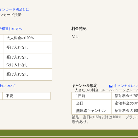
インカード決済とは
インカード決済
料金特記
子様連れの方へ
なし
大人料金の100％
受け入れなし
受け入れなし
受け入れなし
受け入れなし
キャンセル規定
金について
キャンセルにつ
一人当たりの料金（ルームチャージはルー
不要
1日前
宿泊料金の20
当日
宿泊料金の80
無連絡キャンセル
宿泊料金の10
補足：当日の16時以降は100％ プラ
場合あり。