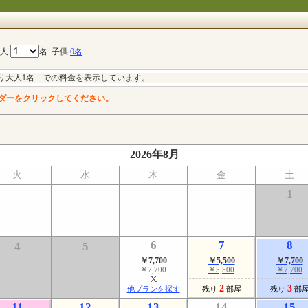
大人
名
子供
0名
り大人1名 での料金を表示しています。
ダーをクリックしてください。
2026年8月
火
水
木
金
土
1
6
7
8
4
5
￥7,700
￥5,500
￥7,700
￥7,700
￥5,500
￥7,700
2
3
他プランを探す
残り
部屋
残り
部
11
12
13
14
15