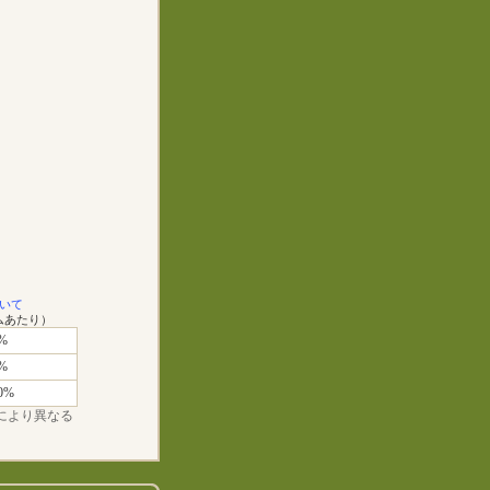
いて
ムあたり）
%
%
0%
ンにより異なる