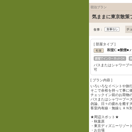
宿泊プラン
気ままに東京散策プ
チ
食事：
[ 部屋タイプ ]
和室C ■禁煙
バスまたはシャワーブ
可
[ プラン内容 ]
いろいろなイベントや旅
そこで余裕を持って事に
チェックイン前のお荷物
バスまたはシャワーブー
勿論、日々の疲れを癒す
客室内有線・無線ＬＡＮ
★周辺スポット★
・秋葉原
・東京ディズニーリゾー
・お台場