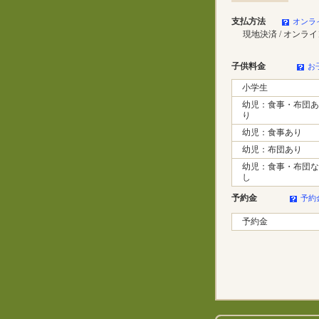
支払方法
オンラ
現地決済 / オンラ
子供料金
お
小学生
幼児：食事・布団あ
り
幼児：食事あり
幼児：布団あり
幼児：食事・布団な
し
予約金
予約
予約金