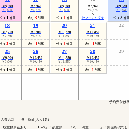
￥5,940
￥5,940
￥5,940
￥5,940
￥9,350
￥5,940
￥5,940
￥5,940
￥5,940
￥9,350
4
3
1
5
残り
部屋
残り
部屋
残り
部屋
他プランを探す
残り
部
18
19
20
21
22
￥7,700
￥9,900
￥11,550
￥10,450
￥7,700
￥9,900
￥11,550
￥10,450
3
3
1
3
残り
部屋
残り
部屋
残り
部屋
残り
部屋
25
26
27
28
29
￥9,900
￥10,450
￥11,550
￥10,450
￥9,900
￥10,450
￥11,550
￥10,450
4
3
3
1
残り
部屋
残り
部屋
残り
部屋
残り
部屋
予約受付は宿
人数合計 下段：単価(大人1名)
：残室数余裕あり 「
1
～
9
」：残室数 「
×
」：満室 「-」：部屋提供なし