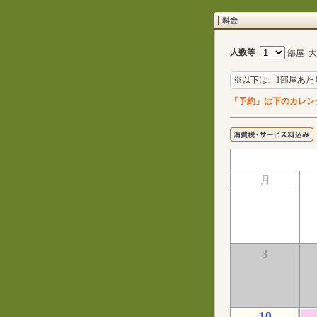
人数等
部屋 
※以下は、1部屋あた
「予約」は下のカレン
月
3
10