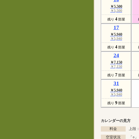
￥5,500
￥5,500
4
残り
部屋
17
￥5,940
￥5,940
4
残り
部屋
24
￥7,150
￥7,150
7
残り
部屋
31
￥5,940
￥5,940
9
残り
部屋
カレンダーの見方
料金
上段：
空室状況
「
○
」