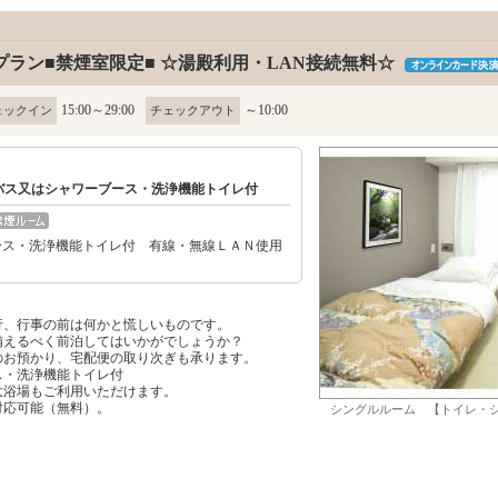
ラン■禁煙室限定■ ☆湯殿利用・LAN接続無料☆
15:00～29:00
～10:00
ェックイン
チェックアウト
■ バス又はシャワーブース・洗浄機能トイレ付
ース・洗浄機能トイレ付 有線・無線ＬＡＮ使用
行、行事の前は何かと慌しいものです。
備えるべく前泊してはいかがでしょうか？
のお預かり、宅配便の取り次ぎも承ります。
ス・洗浄機能トイレ付
大浴場もご利用いただけます。
対応可能（無料）。
シングルルーム 【トイレ・
ト