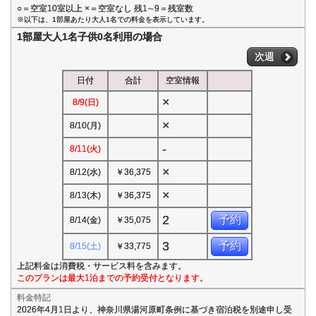
○＝空室10室以上 ×＝空室なし 残1∼9＝残室数
※以下は、1部屋あたり大人1名での料金を表示しています。
1部屋大人1名子供0名利用の場合
次週
日付
合計
空室情報
×
8/9(日)
×
8/10(月)
-
8/11(火)
×
8/12(水)
￥36,375
×
8/13(木)
￥36,375
2
予約
8/14(金)
￥35,075
3
予約
8/15(土)
￥33,775
上記料金は消費税・サービス料を含みます。
このプランは最大1泊までの予約受付となります。
料金特記
2026年4月1日より、神奈川県湯河原町条例に基づき宿泊税を別途申し受