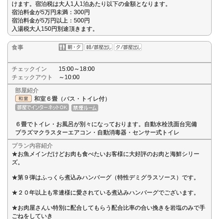
けます。宿泊税は大人1人1泊あたり以下の金額となります。
宿泊料金が5万円未満：300円
宿泊料金が5万円以上：500円
入湯税大人150円別途頂きます。
食事
チェックイン
15:00～18:00
チェックアウト
～10:00
部屋紹介
和室６畳（バス・トイレ付）
６畳でトイレ・お風呂が別々になっております。自動水栓洗面台完備
プラズマクラスターエアコン・自動消毒器・センサー式トイレ
プラン内容紹介
★お魚メインだけどお肉も食べたいお客様に大好評のお肉と海鮮シリー
ズ。
★第９弾はふっくら煮込みハンバーグ（特性デミグラスソース）です。
★２０年以上も常連様に愛されている煮込みハンバーグでございます。
★お肉屋さんい特別に配合してもらう配合比率の合い挽きを岩塩のみで手
ごねをしていき