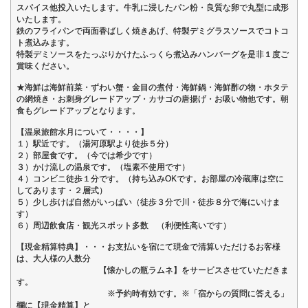
スパイス他投入いたします。牛乳に浸したパン粉・良質な卵で丸型に成形
いたします。
鉄のフライパンで両面香ばしく焼きあげ、特製デミグラスソースでコトコ
ト煮込みます。
特製デミソースをたっぷりかけたふっくら煮込みハンバーグを是非１度ご
賞味ください。
★海鮮は海鮮前菜・ずわい蟹・金目の煮付・海鮮鍋・海鮮酢の物・ホタテ
の網焼き・お刺身グレードアップ・カサゴの唐揚げ・お吸い物他です。朝
食もグレードアップとなります。
【温泉旅館水月について・・・・】
１）駅近です。（湯河原駅より徒歩５分）
２）部屋食です。（今では希少です）
３）かけ流しの温泉です。（塩素不使用です）
４）コンビニ徒歩１分です。（持ち込みOKです。お部屋の冷蔵庫は空に
してあります・２層式）
５）少し歩けば自然がいっぱい（徒歩３分で川・徒歩８分で海にいけま
す）
６）周辺飲食店・観光スポット多数 （利便性高いです）
【現金精算特典】・・・お支払いを宿にて現金で清算いただけるお客様
は、大人様の人数分
【懐かしの瓶ラムネ】をサービスさせていただきま
す。
※予約時有効です。※「宿からの質問に答える」
欄に【現金精算】と