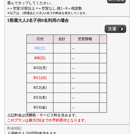
選んでタップしてください。
○＝空室10室以上 ×＝空室なし 残1∼9＝残室数
※以下は、1部屋あたり大人2名での料金を表示しています。
1部屋大人2名子供0名利用の場合
次週
日付
合計
空室情報
-
8/8(土)
-
8/9(日)
-
8/10(月)
-
8/11(火)
-
8/12(水)
-
8/13(木)
-
8/14(金)
上記料金は消費税・サービス料を含みます。
このプランは最大2泊までの予約受付となります。
料金特記
入湯税大人150円別途頂きます。