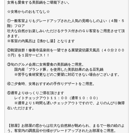
女将も愛食する美肌鍋をご堪能下さい。
☆女将からのおもてなし☆
①一般客室よりもグレードアップされた人気の見晴らしのよい（４階・５
階）フロア
壮大な自然がお楽しみいただけるテラス付きのＧＵ客室をご用意させて頂
きます。
※客室の内風呂は【沸かし湯】となります
②眺望抜群！修善寺温泉街を一望できる展望貸切露天風呂（４０分２００
０円）を１回サービス！！
③旬のグルメ会席に女将愛食の美肌鍋をご用意。
国内産「ブランド豚」を使用した美肌効果のある豆乳鍋
※苦手な食材変更などのご要望に対応できない場合がございます。
④ご夕食時、女将おすすめの手作りデザートをご用意。
⑤通常よりゆっくりご滞在頂けます
レイトチェックアウト１１：００（通常１０：００）
※通常より１時間も遅いチェックアウトですので、よりのんびり御滞
在いただけます。
【部屋】お部屋の窓からは壮大な自然林が眺められ、まるで一枚の絵のよ
う。客室内の調度品や仕様がグレードアップされたお部屋をご用意。