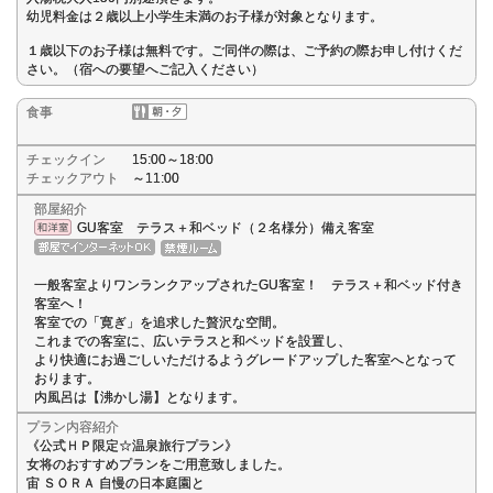
幼児料金は２歳以上小学生未満のお子様が対象となります。
１歳以下のお子様は無料です。ご同伴の際は、ご予約の際お申し付けくだ
さい。（宿への要望へご記入ください）
食事
チェックイン
15:00～18:00
チェックアウト
～11:00
部屋紹介
GU客室 テラス＋和ベッド（２名様分）備え客室
一般客室よりワンランクアップされたGU客室！ テラス＋和ベッド付き
客室へ！
客室での「寛ぎ」を追求した贅沢な空間。
これまでの客室に、広いテラスと和ベッドを設置し、
より快適にお過ごしいただけるようグレードアップした客室へとなって
おります。
内風呂は【沸かし湯】となります。
プラン内容紹介
《公式ＨＰ限定☆温泉旅行プラン》
女将のおすすめプランをご用意致しました。
宙 ＳＯＲＡ 自慢の日本庭園と