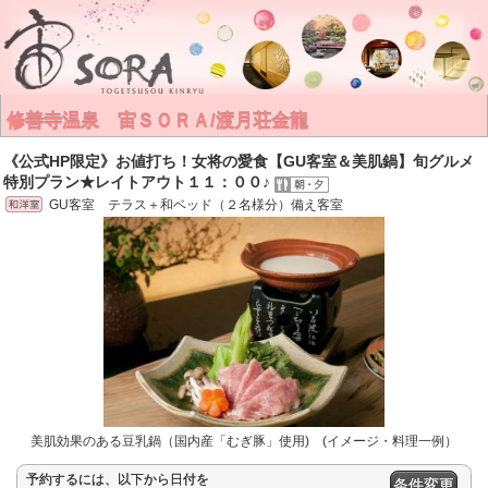
修善寺温泉 宙ＳＯＲＡ/渡月荘金龍
《公式HP限定》お値打ち！女将の愛食【GU客室＆美肌鍋】旬グルメ
特別プラン★レイトアウト１１：００♪
GU客室 テラス＋和ベッド（２名様分）備え客室
美肌効果のある豆乳鍋（国内産「むぎ豚」使用) (イメージ・料理一例）
予約するには、以下から日付を
条件変更