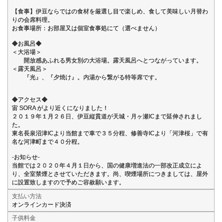
【食事】伊豆ならではの食材を厳選し目で楽しめ、食して美味しい月替わ
りの会席料理。
お食事場所：お部屋又は個室食事処にて（選べません）
◆お風呂◆
＜大浴場＞
開放感あふれる男女別の大浴場。露天風呂へとつながっています。
＜露天風呂＞
『光』、『夕焼け』。内湯から繋がる特等席です。
◆アクセス◆
宙 SORA がより近くになりました！
２０１９年１月２６日、伊豆縦貫道が天城・月ヶ瀬ICまで延伸されまし
た。
東名長泉沼津ICより当館まで車で３５分程、修善寺ICより「河津桜」で有
名な河津町まで４０分程。
-お知らせ-
当館では２０２０年４月１日から、国の健康増進法の一部改正成立によ
り、全室禁煙とさせていただきます。尚、喫煙場所につきましては、屋外
に設置致しますので予めご容赦願います。
支払い方法
オンラインカード決済
子供料金