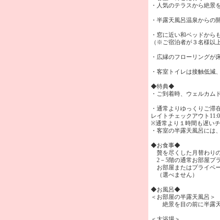
・人気のテラスから絶景
・半露天風呂温泉からの
・窓に近い和ベッドから
（※ご宿泊者が３名様以
・広縁のフローリングが
・客室トイレは接触低減
◆特典◆
・ご到着時、ウェルカム
・通常よりゆっくりご滞
レイトチェックアウト11:00
※通常より１時間も遅い
・客室の半露天風呂には
◆お食事◆
贅を尽くした月替わりの
2－5階の通常お部屋プ
お部屋またはプライベー
（選べません）
◆お風呂◆
＜お部屋の半露天風呂
絶景を目の前に半露天風
＜大浴場＞