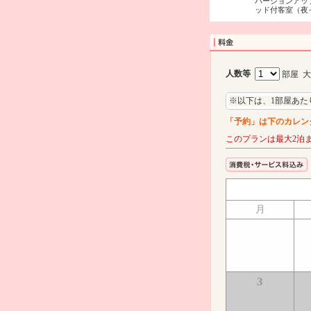
バージョンアッ
ッド付客室（夜
人数等
部屋 
※以下は、1部屋あた
「予約」は下のカレン
このプランは最大2泊
月
3