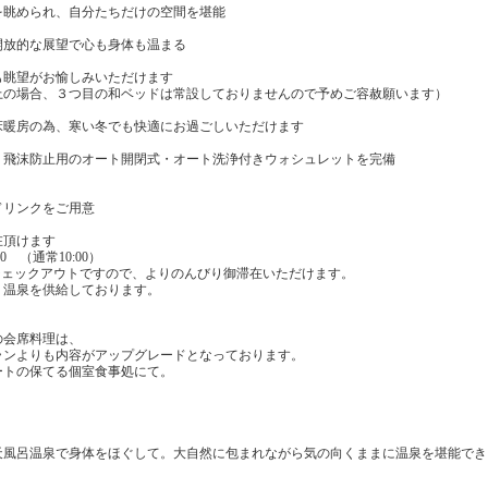
を眺められ、自分たちだけの空間を堪能
開放的な展望で心も身体も温まる
も眺望がお愉しみいただけます
上の場合、３つ目の和ベッドは常設しておりませんので予めご容赦願います）
床暖房の為、寒い冬でも快適にお過ごしいただけます
、飛沫防止用のオート開閉式・オート洗浄付きウォシュレットを完備
ドリンクをご用意
在頂けます
 （通常10:00）
チェックアウトですので、よりのんびり御滞在いただけます。
、温泉を供給しております。
会席料理は、
ランよりも内容がアップグレードとなっております。
トの保てる個室食事処にて。
＞
呂温泉で身体をほぐして。大自然に包まれながら気の向くままに温泉を堪能でき