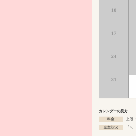
10
17
24
31
カレンダーの見方
料金
上段：
空室状況
「
○
」