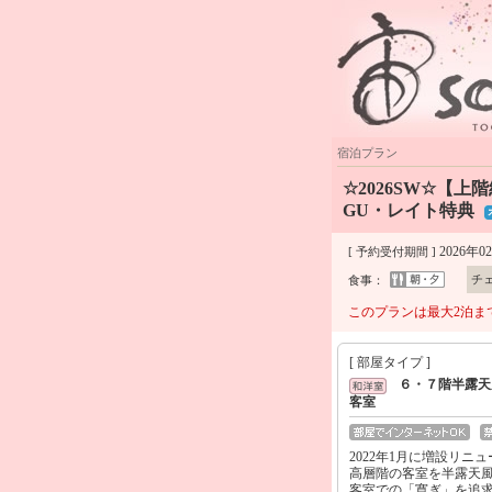
宿泊プラン
☆2026SW☆【
GU・レイト特典
2026年0
[ 予約受付期間 ]
チ
食事：
このプランは最大2泊ま
[ 部屋タイプ ]
６・７階半露天
客室
2022年1月に増設リ
高層階の客室を半露天
客室での「寛ぎ」を追