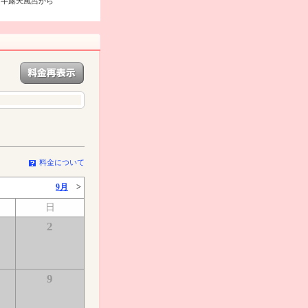
（半露天風呂から
料金について
9月
>
日
2
9