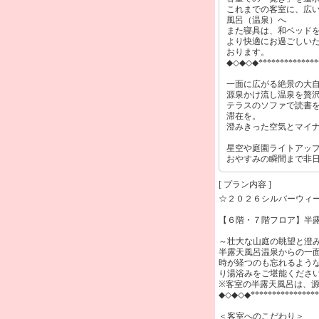
これまでの客室に、広
風呂（温泉）へ
また寝具は、和ベッド
より快適にお過ごしい
おります。
◆◇◆◇◆*************
一面に広がる絶景の大
源泉かけ流し温泉を贅
テラスのソファで読書
滞在を。
澄みきった空気とマイ
星空や庭園ライトアッ
おやすみの瞬間まで非
[ プラン内容 ]
☆２０２６シルバーウィ
【６階・７階フロア】半
～壮大な山庭の眺望と澄
半露天風呂温泉からの一
時が経つのも忘れるよう
り湯浴みをご堪能くださ
※客室の半露天風呂は、源
◆◇◆◇◆***************
＜客室へのこだわり＞