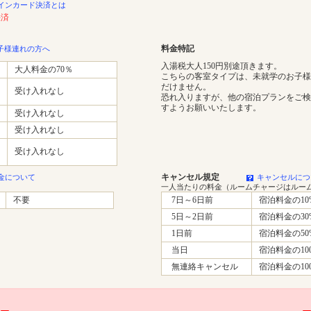
インカード決済とは
決済
料金特記
子様連れの方へ
入湯税大人150円別途頂きます。
大人料金の70％
こちらの客室タイプは、未就学のお子様
だけません。
受け入れなし
恐れ入りますが、他の宿泊プランをご検
すようお願いいたします。
受け入れなし
受け入れなし
受け入れなし
キャンセル規定
金について
キャンセルにつ
一人当たりの料金（ルームチャージはルー
不要
7日～6日前
宿泊料金の10
5日～2日前
宿泊料金の30
1日前
宿泊料金の50
当日
宿泊料金の10
無連絡キャンセル
宿泊料金の10