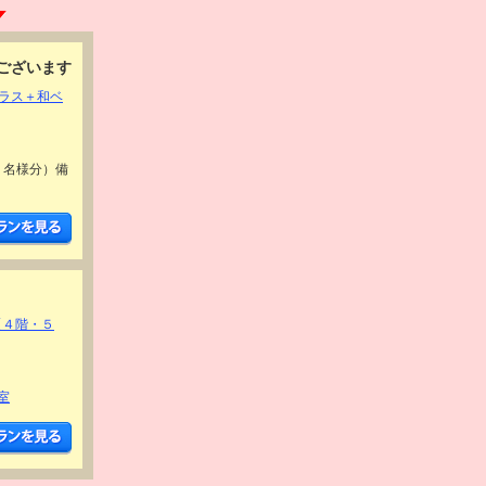
ございます
ラス＋和ベ
２名様分）備
【４階・５
室