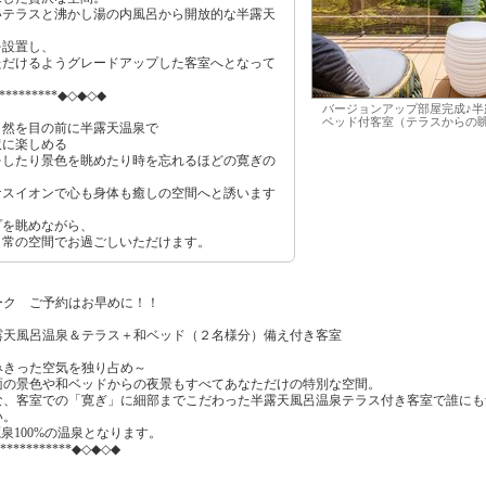
いテラスと沸かし湯の内風呂から開放的な半露天
を設置し、
ただけるようグレードアップした客室へとなって
**********◆◇◆◇◆
バージョンアップ部屋完成♪
ベッド付客室（テラスからの
自然を目の前に半露天温泉で
沢に楽しめる
をしたり景色を眺めたり時を忘れるほどの寛ぎの
ナスイオンで心も身体も癒しの空間へと誘います
プを眺めながら、
日常の空間でお過ごしいただけます。
ーク ご予約はお早めに！！
露天風呂温泉＆テラス＋和ベッド（２名様分）備え付き客室
みきった空気を独り占め～
面の景色や和ベッドからの夜景もすべてあなただけの特別な空間。
な、客室での「寛ぎ」に細部までこだわった半露天風呂温泉テラス付き客室で誰にも
い。
泉100%の温泉となります。
************◆◇◆◇◆