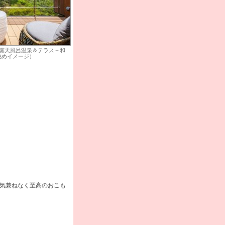
半露天風呂温泉＆テラス＋和
眺めイメージ）
気兼ねなく至高のおこも