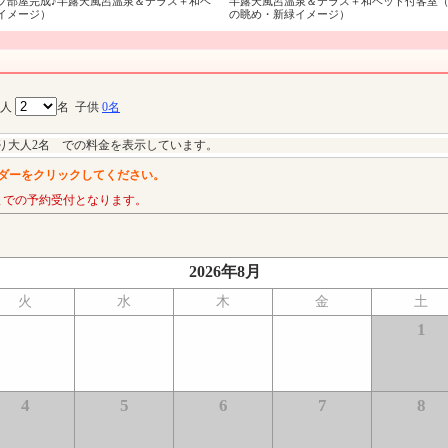
プ部屋完成♪半露天風呂温泉＆テラス＋和ベ
半露天風呂温泉＆テラス＋和ベッド付客室
イメージ）
の眺め・新緑イメージ）
大人
名
子供
0名
り大人2名 での料金を表示しています。
ダーをクリックしてください。
までの予約受付となります。
2026年8月
火
水
木
金
土
1
4
5
6
7
8