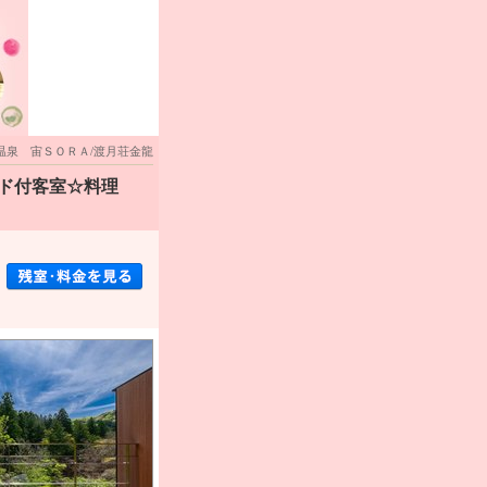
温泉 宙ＳＯＲＡ/渡月荘金龍
ッド付客室☆料理