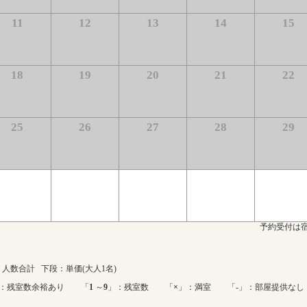
11
12
13
14
15
18
19
20
21
22
25
26
27
28
29
予約受付は宿
人数合計 下段：単価(大人1名)
：残室数余裕あり 「
1
～
9
」：残室数 「
×
」：満室 「-」：部屋提供なし