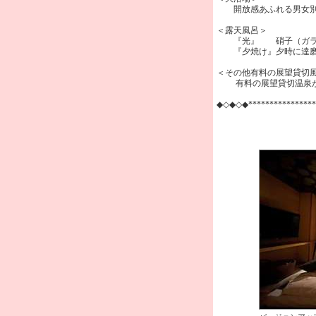
開放感あふれる男女別の
＜露天風呂＞
『光』 硝子（ガラス
『夕焼け』夕時に達磨山
＜その他有料の展望貸切
有料の展望貸切温泉が2
◆◇◆◇◆***************