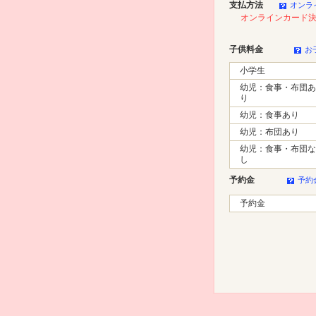
支払方法
オンラ
オンラインカード
子供料金
お
小学生
幼児：食事・布団あ
り
幼児：食事あり
幼児：布団あり
幼児：食事・布団な
し
予約金
予約
予約金