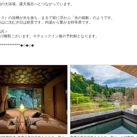
大浴場。露天風呂へとつながっています。
）の浴槽が光を放ち、まるで宙に浮かぶ「光の箱船」のようです。
に沈む夕日は絶景です。内湯から繋がる特等席です。
風呂＞
種類ございます。※チェックイン後の予約制となります。
************◆◇◆◇◆