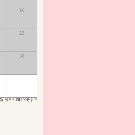
16
23
30
泊当日の15時00分まで