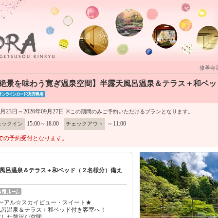
修善寺
上階絶景を味わう寛ぎ温泉空間】半露天風呂温泉＆テラス＋和ベ
2月23日～2026年09月27日
※この期間のみご予約いただけるプランとなります。
15:00～18:00
～11:00
ェックイン
チェックアウト
での予約受付となります。
風呂温泉＆テラス＋和ベッド（２名様分）備え
ニューアル☆スカイビュー・スイート★
風呂温泉＆テラス＋和ベッド付き客室へ！
求した贅沢な空間。