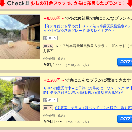
＋8,800円～
で今のお部屋で他にこんなプランも
【年末年始はお早めに】６・７階☆半露天風呂温泉＆テ
ッド付客室☆料理グレードUP＆レイトアウト
６・７階半露天風呂温泉＆テラス＋和ベッド（
え客室
合計金額（税込）
￥81,400～
（￥40,700～/人）
＋2,200円～
で他にこんなプランに宿泊できます
★2026お盆受付中★ご予約はお早めに！ワンランクUP
階】テラス付きGU客室&料理UP&貸切露天風呂SV
GU客室 テラス＋和ベッド（２名様分）備え客
合計金額（税込）
￥74,800～
（￥37,400～/人）