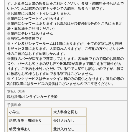
す。お食事は近隣の飲食店をご利用ください。食材・調味料を持ち込んで
いただければ館内の共有キッチンでの調理、飲食も可能です。
※お部屋にお風呂・トイレはありません
※館内にシャワートイレがあります
※館内にシャワーはあります（お風呂はぜひ徒歩約5分のところにある元
湯・薬師湯をご利用ください）
※館内にテレビはありません
※当宿は全館禁煙です
※トイレ及びシャワールームは1階にありますが、全ての客室は急な階段
を登った２階にあります。大変恐れ入りますが、ご年配の方や小さいお子
様のご宿泊はおすすめ致しかねます。
※併設のバーが深夜まで営業しております。古民家ですので隣のお部屋の
音や、バーのお客さまの話し声やBGM等が深夜まで聞こえる可能性があ
ります。ご予約を検討いただいている中で大変申し訳ないのですが、騒音
に敏感なお客様もおすすめできる宿ではございません。
※ドリンクサービスはチェックイン日のみの提供となります。連泊の際の
2泊目以降にはサービスの提供はございませんのでご注意ください。
支払い方法
現地決済/オンラインカード決済
子供料金
小学生
大人料金と同じ
幼児:食事・布団あり
受け入れなし
幼児:食事あり
受け入れなし