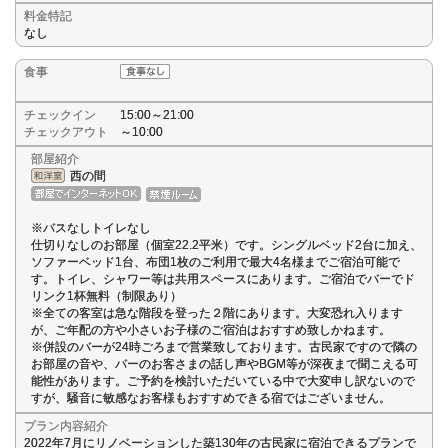
料金特記
なし
食事
チェックイン
15:00～21:00
チェックアウト
～10:00
部屋紹介
西の間
※バスなしトイレなし
仕切りなしのお部屋（個室22.2平米）です。シングルベッド2台に加え、
ソファーベッド1台、布団1枚のご利用で最大4名様までご宿泊可能で
す。トイレ、シャワー等は共用スペースにあります。ご宿泊でバーでド
リンク1杯無料（制限あり）
※全ての客室は急な階段を登った２階にあります。大変恐れ入ります
が、ご年配の方や小さいお子様のご宿泊はおすすめ致しかねます。
※併設のバーが24時ごろまで営業致しております。古民家ですので隣の
お部屋の音や、バーのお客さまの話し声やBGM等が深夜まで聞こえる可
能性があります。ご予約を検討いただいている中で大変申し訳ないので
すが、騒音に敏感なお客様もおすすめできる宿ではございません。
プラン内容紹介
2022年7月にリノベーションした築130年の古民家に宿泊できるプランで