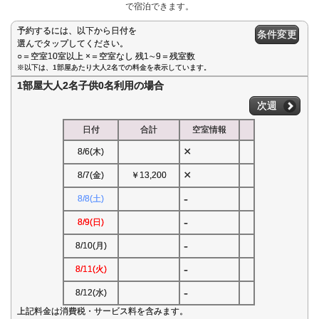
で宿泊できます。
予約するには、以下から日付を
条件変更
選んでタップしてください。
○＝空室10室以上 ×＝空室なし 残1∼9＝残室数
※以下は、1部屋あたり大人2名での料金を表示しています。
1部屋大人2名子供0名利用の場合
次週
日付
合計
空室情報
×
8/6(木)
×
8/7(金)
￥13,200
-
8/8(土)
-
8/9(日)
-
8/10(月)
-
8/11(火)
-
8/12(水)
上記料金は消費税・サービス料を含みます。