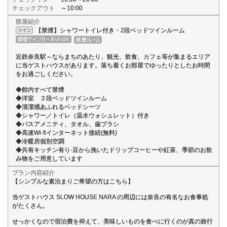
チェックアウト
～10:00
部屋紹介
【禁煙】シャワートイレ付き・2段ベッドツインルーム
近鉄奈良駅～ならまちのあたり、観光、飲食、カフェ等が集まるエリア
に当ゲストハウスがあります。落ち着くお部屋でゆったりとしたお時間
をお過ごしください。
◆館内すべて禁煙
◆洋室 ２段ベッドツインルーム
◆清潔感あふれるベッドシーツ
◆シャワー／トイレ（温水ウォシュレット）付き
◆バスアメニティ、タオル、歯ブラシ
◆高速Wi-fiインターネット接続(無料)
◆冷暖房個別空調
◆共有キッチン有り-豆から挽いたドリップコーヒーや紅茶、季節のお飲
み物をご用意しています
プラン内容紹介
【シンプルな素泊まりご希望の方はこちら】
当ゲストハウス SLOW HOUSE NARA の周辺には奈良の有名なお食事処
がたくさん。
せっかくなので宿泊費を抑えて、美味しいものを食べに行くのが真の旅行