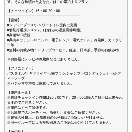
通。そんな旅慣れたあなたにはこの素泊まりプラン。
【チェックイン】16：00-20：00
--------------------------------------------------------------
【設備】
■シャワーブース/シャワートイレ室内に完備
■個別冷暖房システム（お好みの温度調節可能）
■高速WiFi接続
■共有キッチン（IHコンロ、電子レンジ、電気ケトル、冷蔵庫、カトラリ
ー等
■無料のお飲み物：ドリップコーヒー、紅茶、日本茶、季節のお飲み物
※お部屋にテレビや冷蔵庫などはありません。
【アメニティー】
バスタオル/ヘヤドライヤー/歯ブラシ/シャンプー/コンディショナー/ボデ
ィーソープ
※パジャマや浴衣は用意しておりません。
【館内ルール】
※最終チェックイン時間は20：00です。20：00以降のご対応は出来かね
ますのでご注意ください。
※館内はすべて禁煙です。
※お部屋でのパーティー、酒盛り、宴会はご遠慮ください。
※建物の性質上、12歳未満のお子様はご宿泊いただけません。
※同一グループによる複数部屋のご予約は受け付けておりません。
【その他】