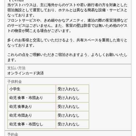
当ゲストハウスは、主に海外からのゲストや若い旅行者の方を対象とした
宿泊施設として運営しており、ホテルとは異なる簡易な設備・サービスと
なっております。
フロントサービスや、きめ細やかなアメニティ、連泊の際の客室清掃など
のサービスはございません。また、客室の壁は防音では無いため他のゲス
トの物音が聞こえる場合がございます。
多くのお客様と交流していただけるよう、共有スペースを重視した造りと
なっております。
これらの点をご理解いただきご宿泊されますよう、よろしくお願いいたし
ます。
支払い方法
オンラインカード決済
子供料金
小学生
受け入れなし
幼児:食事・布団あり
受け入れなし
幼児:食事あり
受け入れなし
幼児:布団あり
受け入れなし
幼児:食事・布団なし
受け入れなし
予約金