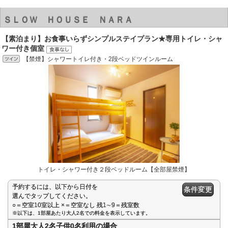
ＳＬＯＷ ＨＯＵＳＥ ＮＡＲＡ
【素泊まり】お食事いらずシンプルステイプラン★専用トイレ・シャ
ワー付き個室
【禁煙】シャワートイレ付き・2段ベッドツインルーム
トイレ・シャワー付き２段ベッドルーム【全部屋禁煙】
予約するには、以下から日付を
条件変更
選んでタップしてください。
○＝空室10室以上 ×＝空室なし 残1∼9＝残室数
※以下は、1部屋あたり大人2名での料金を表示しています。
1部屋大人2名子供0名利用の場合