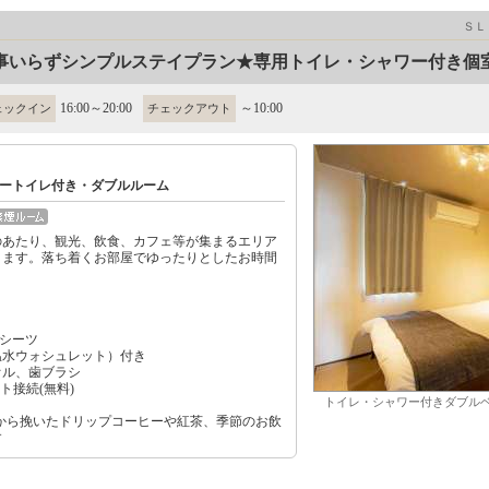
ＳＬ
事いらずシンプルステイプラン★専用トイレ・シャワー付き個
16:00～20:00
～10:00
ェックイン
チェックアウト
ートイレ付き・ダブルルーム
のあたり、観光、飲食、カフェ等が集まるエリア
ります。落ち着くお部屋でゆったりとしたお時間
シーツ
温水ウォシュレット）付き
オル、歯ブラシ
ット接続(無料)
トイレ・シャワー付きダブル
から挽いたドリップコーヒーや紅茶、季節のお飲
す