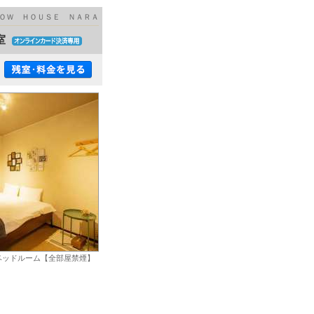
ＯＷ ＨＯＵＳＥ ＮＡＲＡ
室
ベッドルーム【全部屋禁煙】