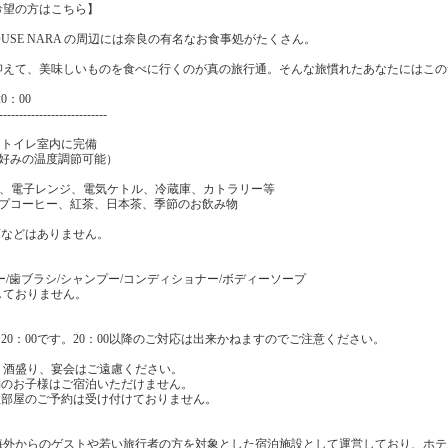
希望の方はこちら】
HOUSE NARA の周辺には奈良の有名なお食事処がたくさん。
抑えて、美味しいものを食べに行くのが真の旅行通。そんな旅慣れたあなたにはこの
0：00
---------------------------
ートイレ室内に完備
お好みの温度調節可能）
ロ、電子レンジ、電気ケトル、冷蔵庫、カトラリー等
ップコーヒー、紅茶、日本茶、季節のお飲み物
庫などはありません。
ー/歯ブラシ/シャンプー/コンディショナー/ボディーソープ
しておりません。
20：00です。20：00以降のご対応は出来かねますのでご注意ください。
。
、酒盛り、宴会はご遠慮ください。
満のお子様はご宿泊いただけません。
数部屋のご予約は受け付けておりません。
海外からのゲストや若い旅行者の方を対象とした宿泊施設として運営しており、ホテ