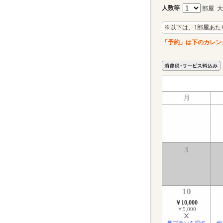
人数等
部屋 
※以下は、1部屋あた
「予約」は下のカレン
月
3
10
￥10,000
￥5,000
他プランを探す
他