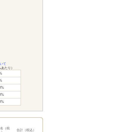
いて
ムあたり）
%
%
0%
0%
0%
1名（税
合計（税込）
込）