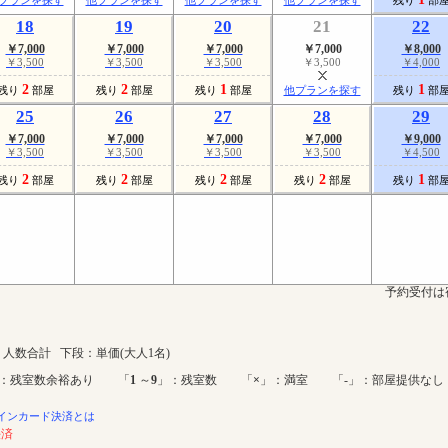
18
19
20
21
22
￥7,000
￥7,000
￥7,000
￥7,000
￥8,000
￥3,500
￥3,500
￥3,500
￥3,500
￥4,000
2
2
1
1
残り
部屋
残り
部屋
残り
部屋
他プランを探す
残り
部
25
26
27
28
29
￥7,000
￥7,000
￥7,000
￥7,000
￥9,000
￥3,500
￥3,500
￥3,500
￥3,500
￥4,500
2
2
2
2
1
残り
部屋
残り
部屋
残り
部屋
残り
部屋
残り
部
予約受付は
人数合計 下段：単価(大人1名)
：残室数余裕あり 「
1
～
9
」：残室数 「
×
」：満室 「-」：部屋提供なし
インカード決済とは
決済