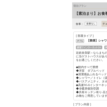
宿泊プラン
【素泊まり】お食
チ
食事：
[ 部屋タイプ ]
【禁煙】シャワ
近鉄奈良駅～ならまち
に当ゲストハウスがあ
をお過ごしください。
◆館内すべて禁煙
◆洋室 ダブルベッド
◆清潔感あふれるベッド
◆シャワー／トイレ（
◆バスアメニティ、タ
◆高速Wi-fiインターネ
◆冷暖房個別空調
◆共有キッチン有り-豆
み物をご用意していま
[ プラン内容 ]