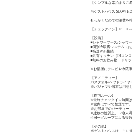
【シンプルな素泊まりご
当ゲストハウス SLOW 
せっかくなので宿泊費を
【チェックイン】16：00-2
-----------------------------------
【設備】
■シャワーブース/シャワ
■個別冷暖房システム（
■高速WiFi接続
■共有キッチン（IHコン
■無料のお飲み物：ドリ
※お部屋にテレビや冷蔵
【アメニティー】
バスタオル/ヘヤドライヤ
※パジャマや浴衣は用意
【館内ルール】
※最終チェックイン時間は
※館内はすべて禁煙です
※お部屋でのパーティー
※建物の性質上、12歳未
※同一グループによる複
【その他】
当ゲストハウスは、主に