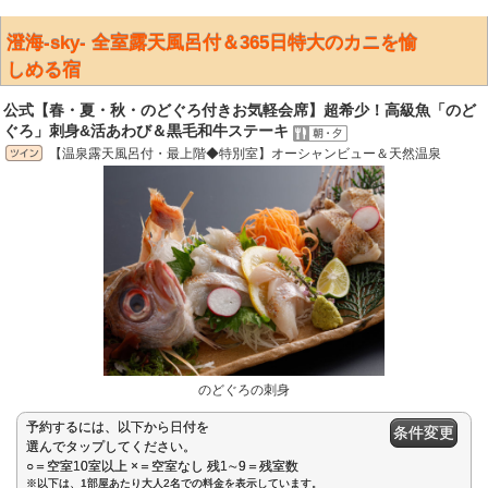
澄海-sky- 全室露天風呂付＆365日特大のカニを愉
しめる宿
公式【春・夏・秋・のどぐろ付きお気軽会席】超希少！高級魚「のど
ぐろ」刺身&活あわび＆黒毛和牛ステーキ
【温泉露天風呂付・最上階◆特別室】オーシャンビュー＆天然温泉
のどぐろの刺身
予約するには、以下から日付を
条件変更
選んでタップしてください。
○＝空室10室以上 ×＝空室なし 残1∼9＝残室数
※以下は、1部屋あたり大人2名での料金を表示しています。