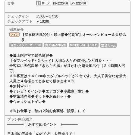
食事
チェックイン
15:00～17:30
チェックアウト
～10:00
部屋紹介
【温泉露天風呂付・最上階◆特別室】オーシャンビュー＆天然温
泉
◆最上階洋室で景色良好◆
【ダブルベッド×２ベッド】大切な人との特別なひと時を・・・
全客室に天然温泉『きららの湯』が注がれた露天風呂付（２４時間入浴
可）
※※客室は１４０cm巾のダブルベッドが２台です。大人子供合わせ最大
人員は４名様までとさせて頂きます※※
◆無料Ｗi-Ｆi
◆テレビ４０インチ◆エアコン◆冷蔵庫（空）◆
◆空気清浄器◆ポット◆お茶セット◆
◆ウォッシュトイレ◆
※※お食事は、館内２階お食事処「陵泉」にて
プラン内容紹介
──────[ おすすめポイント ]──────
日本海の高級魚「のどぐろ」を姿造りで！