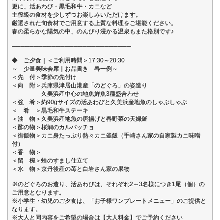
更に、活あわび・黒毛和牛・カニなど
主役級の食材を少しずつお楽しみいただけます。
厳選された旬食材でご用意する上質な料理をご堪能ください。
春の柔らかな陽気の中、のんびり浸かる温泉もまた格別です♪
───────────────────────────
◆ ご夕食｜＜ご利用時間＞17:30～20:30
～ 少量美味会席｜お品書き 春一例～
＜先 付＞季節の先付け
＜向 附＞兵庫県津居山港産「のどぐろ」の姿造り
久美浜産中心の地魚鮮魚3種盛合わせ
＜強 肴＞約90gサイズの活あわびと久美浜産地魚のしゃぶしゃぶ
＜ 肴 ＞黒毛和牛ステーキ
＜油 物＞久美浜産地魚の唐揚げと春野菜の天婦羅
＜酢の物＞桜鯛のカルパッチョ
＜御飯物＞カニ身たっぷり熱々カニ釜飯（手崎さん家の自家製カニ味噌
付）
＜香 物＞
＜留 椀＞蛤のすまし仕立て
＜水 物＞京丹後産の苺と白岩さん家の果物
※のどぐろのお造り、活あわびは、それぞれ2～3名様につき1尾（個）の
ご用意となります。
※小学生・幼児のご夕食は、「お子様ワンプレートメニュー」のご提供と
なります。
※大人と同内容をご希望の場合は【大人料金】でご予約ください