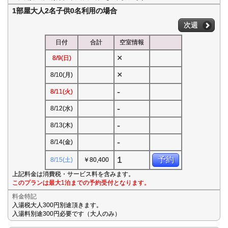
1部屋大人2名子供0名利用の場合
次週
日付
合計
空室情報
×
8/9(日)
×
8/10(月)
-
8/11(火)
-
8/12(水)
-
8/13(木)
-
8/14(金)
1
予約
8/15(土)
￥80,400
上記料金は消費税・サービス料を含みます。
このプランは最大1泊までの予約受付となります。
料金特記
入湯税大人300円別途頂きます。
入湯料別途300円必要です（大人のみ）