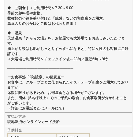
◆ ご朝食｜＜ご利用時間＞7:30～9:00
季節の卵料理や煮物、
数種類の小鉢を盛り付けた「籠盛」などの和食膳をご用意。
黒豆入りのおかゆとご飯はお代わり自由！
◆ 温泉
天然温泉「きららの湯」を、お部屋でも大浴場でもお楽しみいただけま
す。
湯上がり後はお肌がしっとりすべすべになると、特に女性のお客様にご好
評です。
＜大浴場ご利用時間＞チェックイン後～23時／翌朝6時～9時
────────────────────────
ーお食事処「2階陵泉」の留意点ー
お食事は、グループごとに仕切られたイス・テーブル席をご用意しており
ますが、
席数に限りがあるため、お部屋食となる場合がございます。
また、団体（5名様以上）でのご予約の場合、お食事場所が分かれること
がございます。
（詳細はお電話またはメールにて）
支払い方法
現地決済/オンラインカード決済
子供料金