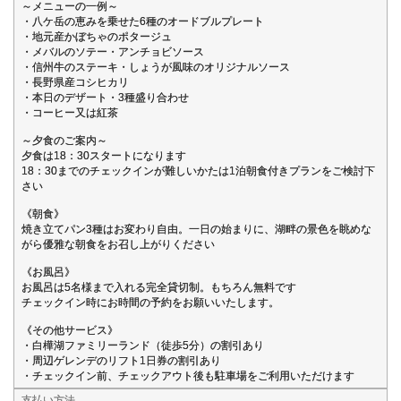
～メニューの一例～
・八ケ岳の恵みを乗せた6種のオードブルプレート
・地元産かぼちゃのポタージュ
・メバルのソテー・アンチョビソース
・信州牛のステーキ・しょうが風味のオリジナルソース
・長野県産コシヒカリ
・本日のデザート・3種盛り合わせ
・コーヒー又は紅茶
～夕食のご案内～
夕食は18：30スタートになります
18：30までのチェックインが難しいかたは1泊朝食付きプランをご検討下
さい
《朝食》
焼き立てパン3種はお変わり自由。一日の始まりに、湖畔の景色を眺めな
がら優雅な朝食をお召し上がりください
《お風呂》
お風呂は5名様まで入れる完全貸切制。もちろん無料です
チェックイン時にお時間の予約をお願いいたします。
《その他サービス》
・白樺湖ファミリーランド（徒歩5分）の割引あり
・周辺ゲレンデのリフト1日券の割引あり
・チェックイン前、チェックアウト後も駐車場をご利用いただけます
支払い方法