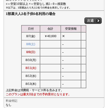
○＝空室10室以上 ×＝空室なし 残1∼9＝残室数
※以下は、1部屋あたり大人2名での料金を表示しています。
1部屋大人2名子供0名利用の場合
次週
日付
合計
空室情報
×
8/7(金)
￥40,600
-
8/8(土)
-
8/9(日)
-
8/10(月)
-
8/11(火)
-
8/12(水)
-
8/13(木)
上記料金は消費税・サービス料を含みます。
このプランは最大3泊までの予約受付となります。
料金特記
なし