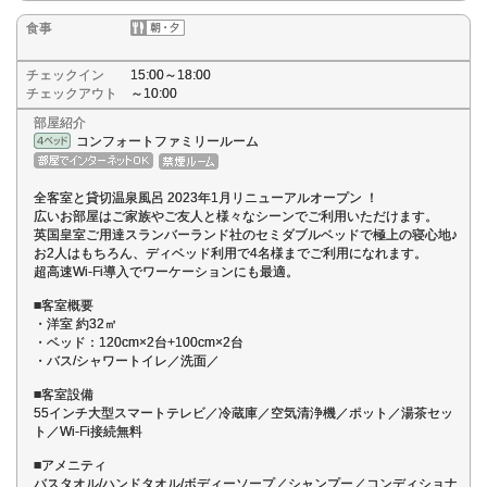
食事
チェックイン
15:00～18:00
チェックアウト
～10:00
部屋紹介
コンフォートファミリールーム
全客室と貸切温泉風呂 2023年1月リニューアルオープン ！
広いお部屋はご家族やご友人と様々なシーンでご利用いただけます。
英国皇室ご用達スランバーランド社のセミダブルベッドで極上の寝心地♪
お2人はもちろん、ディベッド利用で4名様までご利用になれます。
超高速Wi-Fi導入でワーケーションにも最適。
■客室概要
・洋室 約32㎡
・ベッド：120cm×2台+100cm×2台
・バス/シャワートイレ／洗面／
■客室設備
55インチ大型スマートテレビ／冷蔵庫／空気清浄機／ポット／湯茶セッ
ト／Wi-Fi接続無料
■アメニティ
バスタオル/ハンドタオル/ボディーソープ／シャンプー／コンディショナ