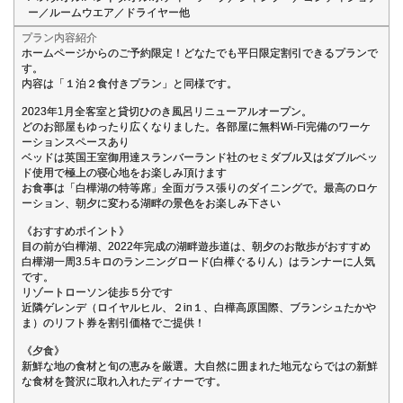
ー／ルームウエア／ドライヤー他
プラン内容紹介
ホームページからのご予約限定！どなたでも平日限定割引できるプランで
す。
内容は「１泊２食付きプラン」と同様です。
2023年1月全客室と貸切ひのき風呂リニューアルオープン。
どのお部屋もゆったり広くなりました。各部屋に無料Wi-Fi完備のワーケ
ーションスペースあり
ベッドは英国王室御用達スランバーランド社のセミダブル又はダブルベッ
ド使用で極上の寝心地をお楽しみ頂けます
お食事は「白樺湖の特等席」全面ガラス張りのダイニングで。最高のロケ
ーション、朝夕に変わる湖畔の景色をお楽しみ下さい
《おすすめポイント》
目の前が白樺湖、2022年完成の湖畔遊歩道は、朝夕のお散歩がおすすめ
白樺湖一周3.5キロのランニングロード(白樺ぐるりん）はランナーに人気
です。
リゾートローソン徒歩５分です
近隣ゲレンデ（ロイヤルヒル、２in１、白樺高原国際、ブランシュたかや
ま）のリフト券を割引価格でご提供！
《夕食》
新鮮な地の食材と旬の恵みを厳選。大自然に囲まれた地元ならではの新鮮
な食材を贅沢に取れ入れたディナーです。