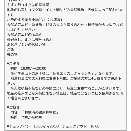
もずく酢（または胡麻豆腐）
地魚のお造り（マグロ・イカ・鯛などの天然鮮魚 天候によって変わりま
す）
ハモのすき焼き小鍋(もしくは陶板)
天然足赤エビ・白身魚・野菜の天ぷら盛り合わせ（抹茶塩か天つゆでお召
し上がりください）
天然足赤エビの塩焼き
茶碗蒸し、または梅そうめん
あおさツミレのお吸い物
ご飯
香の物
■ご夕食
時間 18:00から20:00
※小学生以下のお子様は「足赤エビの天ぷらランチ」となります。
別途料金にて大人料理に変更も可能。ご希望の方は4日前までご連絡下
さい。
※天候や品不足などの事情により、献立は変更することがございます。
地産の足赤エビが入荷出来ない場合は、地産ではないエビを使用させて頂
く場合もございます。
■ご朝食
内容 「和歌浦の健康和朝食」
時間 7:30から8:30
■チェックイン 16:00から20:00 チェックアウト 10:00