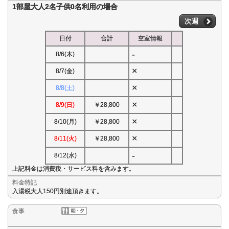
1部屋大人2名子供0名利用の場合
次週
日付
合計
空室情報
-
8/6(木)
×
8/7(金)
×
8/8(土)
×
8/9(日)
￥28,800
×
8/10(月)
￥28,800
×
8/11(火)
￥28,800
-
8/12(水)
上記料金は消費税・サービス料を含みます。
料金特記
入湯税大人150円別途頂きます。
食事