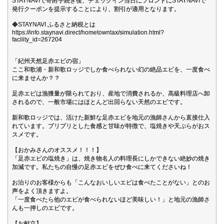
STAYNAVIで寄附手続き後、チェックイン当日にフロントにSTAYNAVIで
発行クーポンを提示することにより、割引が適用となります。
◆STAYNAVI ふるさと納税とは
https://info.staynavi.direct/hometowntax/simulation.html?
facility_id=267204
「紀州天然足赤エビの宿」
ここ和歌浦・新和歌ロッジでしか食べられない幻の絶品エビを、一度食べ
に来ませんか？？
足赤エビは漁獲量が限られており、産地で消費されるか、高級料理店へ卸
されるので、一般市場にはほとんど出回らない天然のエビです。
新和歌ロッジでは、活けた新鮮な足赤エビを地元の漁師さんから直接仕入
れています。プリプリとした食感と甘味が特徴で、塩焼きや天ぷらがおス
スメです。
【おかみさんのオススメ！！！】
「足赤エビの塩焼き」は、焼き物名人の料理長にしかできない絶妙の焼き
加減です。私たちの自慢の足赤エビをぜひ食べに来てくださいね！
お泊りのお客様からも「こんなおいしいエビは食べたことがない」とのお
声をよく頂きますよ。
「一度食べたら他のエビが食べられないほど美味しい！」と地元の漁師さ
んも一押しのエビです。
【お献立】