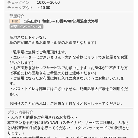
チェックイン
16:00～20:00
チェックアウト
～10:00
部屋紹介
（2階山側）和室6～10畳■Wifi/紀州温泉大浴場
※バスなしトイレなし
鳥の声が聞こえるお部屋（山側のお部屋となります）
・駐車場は無料でご利用頂けます。
・エレベーターはございません（大きな荷物はリフトでお部屋までお運
びいたします）
・お布団敷きはセルフサービスでお願いします（お身体がご不自由な方
で事前にお布団敷きをご希望の方はご連絡ください）
・ご使用になったお布団は押し入れに戻さないようにお願いいたしま
す。
・バス・トイレは部屋にはございません。紀州温泉大浴場をご利用くだ
さい。
お困りのことがあれば、ご遠慮なく何なりとおっしゃってください。
プラン内容紹介
＜ふるさと納税をご利用されるお客様へ＞
本プランを予約後にSTAYNAVI （ステイナビ）サービスに移動し、ふるさ
と納税寄附の手続きを行ってください。（クレジットカードでの決済とな
ります。）