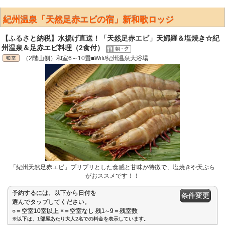
紀州温泉「天然足赤エビの宿」新和歌ロッジ
【ふるさと納税】水揚げ直送！「天然足赤エビ」天婦羅＆塩焼き☆紀
州温泉＆足赤エビ料理（2食付）
（2階山側）和室6～10畳■Wifi/紀州温泉大浴場
「紀州天然足赤エビ」プリプリとした食感と甘味が特徴で、塩焼きや天ぷら
がおススメです！！
予約するには、以下から日付を
条件変更
選んでタップしてください。
○＝空室10室以上 ×＝空室なし 残1∼9＝残室数
※以下は、1部屋あたり大人2名での料金を表示しています。