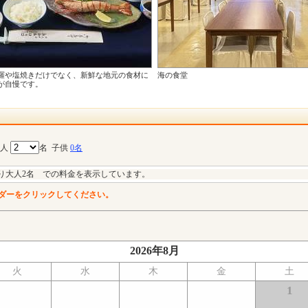
羅や塩焼きだけでなく、新鮮な地元の食材に
海の食堂
が自慢です。
大人
名
子供
0名
り大人2名 での料金を表示しています。
ダーをクリックしてください。
2026年8月
火
水
木
金
土
1