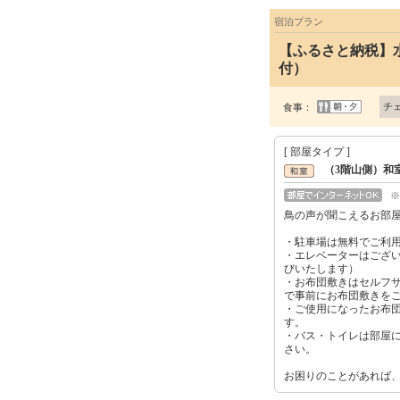
宿泊プラン
【ふるさと納税】
付）
チ
食事：
[ 部屋タイプ ]
（3階山側）和室4
※
鳥の声が聞こえるお部
・駐車場は無料でご利
・エレベーターはござ
びいたします）
・お布団敷きはセルフ
で事前にお布団敷きを
・ご使用になったお布
す。
・バス・トイレは部屋
さい。
お困りのことがあれば