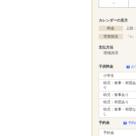
カレンダーの見方
料金
上段：
空室状況
「
○
」
支払方法
現地決済
子供料金
お
小学生
幼児：食事・布団あ
り
幼児：食事あり
幼児：布団あり
幼児：食事・布団な
し
予約金
予約
予約金