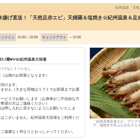
紀州温泉「天然
水揚げ直送！「天然足赤エビ」天婦羅＆塩焼き☆紀州温泉＆足
16:00～20:00
～10:00
ェックイン
チェックアウト
.5畳■Wifi/紀州温泉大浴場
バスなしトイレなし
屋（山側のお部屋となります）
用頂けます。
いません（大きな荷物はリフトでお部屋までお運
サービスでお願いします（お身体がご不自由な方
ご希望の方はご連絡ください）
団は押し入れに戻さないようにお願いいたしま
にはございません。紀州温泉大浴場をご利用くだ
「紀州天然足赤エビ」プリプ
で、塩焼きや天ぷらがおスス
、ご遠慮なく何なりとおっしゃってください。