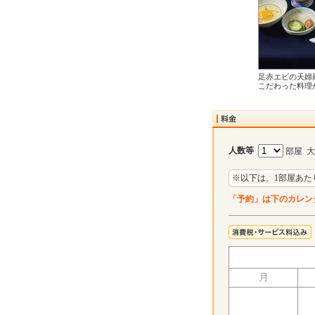
足赤エビの天婦
こだわった料理
人数等
部屋 
※以下は、1部屋あた
「予約」は下のカレン
月