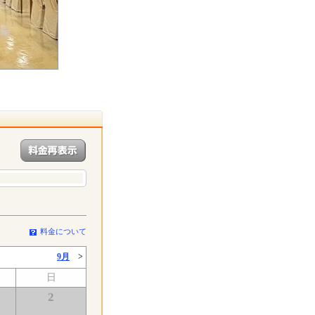
料金について
9月
>
日
2