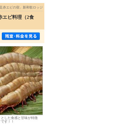
足赤エビの宿」新和歌ロッジ
赤エビ料理（2食
リとした食感と甘味が特徴
メです！！