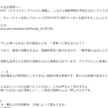
されるお客様へ＞
YNAVI （ステイナビ）サービスに移動し、ふるさと納税寄附の手続きを行ってくだ
続き後、チェックイン当日にフロントにSTAYNAVIで発行クーポンを提示することによ
税とは
hometowntax/simulation.html?facility_id=267204
」
ジでしか食べられない幻の絶品エビを、一度食べに来ませんか？？
れており、産地で消費されるか、高級料理店へ卸されるので、一般市場にはほとんど
た新鮮な足赤エビを地元の漁師さんから直接仕入れています。プリプリとした食感と
！！！】
、焼き物名人の料理長にしかできない絶妙の焼き加減です。私たちの自慢の足赤エビ
こんなおいしいエビは食べたことがない」とのお声をよく頂きますよ。
が食べられないほど美味しい！」と地元の漁師さんも一押しのエビです。
腐）
イカ・鯛などの天然鮮魚 天候によって変わります）