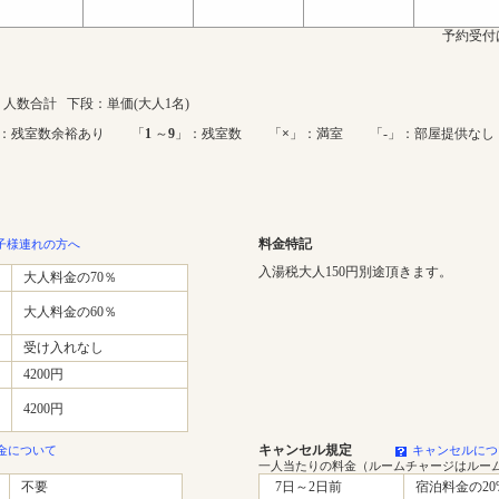
予約受付
人数合計 下段：単価(大人1名)
：残室数余裕あり 「
1
～
9
」：残室数 「
×
」：満室 「-」：部屋提供なし
料金特記
子様連れの方へ
入湯税大人150円別途頂きます。
大人料金の70％
大人料金の60％
受け入れなし
4200円
4200円
キャンセル規定
金について
キャンセルにつ
一人当たりの料金（ルームチャージはルー
不要
7日～2日前
宿泊料金の20