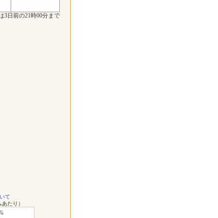
は3日前の21時00分まで
いて
ムあたり）
%