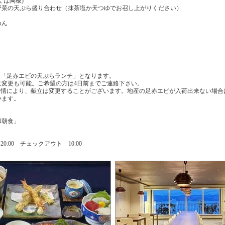
くは陶板)
野菜の天ぷら盛り合わせ（抹茶塩か天つゆでお召し上がりください）
めん
「足赤エビの天ぷらランチ」となります。
変更も可能。ご希望の方は4日前までご連絡下さい。
情により、献立は変更することがございます。地産の足赤エビが入荷出来ない場合
います。
和朝食」
20:00 チェックアウト 10:00