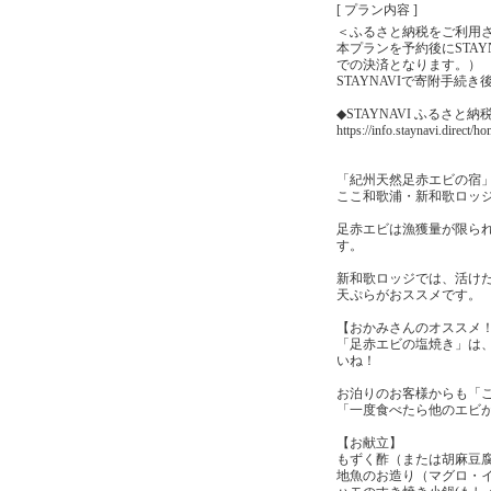
[ プラン内容 ]
＜ふるさと納税をご利用
本プランを予約後にSTA
での決済となります。）
STAYNAVIで寄附手
◆STAYNAVI ふるさと納
https://info.staynavi.direct/
「紀州天然足赤エビの宿
ここ和歌浦・新和歌ロッ
足赤エビは漁獲量が限ら
す。
新和歌ロッジでは、活け
天ぷらがおススメです。
【おかみさんのオススメ
「足赤エビの塩焼き」は
いね！
お泊りのお客様からも「
「一度食べたら他のエビ
【お献立】
もずく酢（または胡麻豆
地魚のお造り（マグロ・