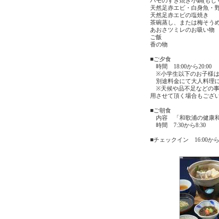
ハモのすき焼き小鍋(もし
天然足赤エビ・白身魚・
天然足赤エビの塩焼き
茶碗蒸し、または梅そう
あおさツミレのお吸い物
ご飯
香の物
■ご夕食
時間 18:00から20:00
※小学生以下のお子様は
別途料金にて大人料理に
※天候や品不足などの事
用させて頂く場合もござ
■ご朝食
内容 「和歌浦の健康
時間 7:30から8:30
■チェックイン 16:00から