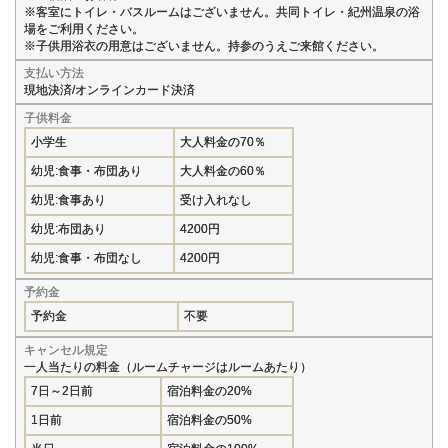
※客室にトイレ・バスルームはございません。共同トイレ・紀州温泉の浴
場をご利用ください。
※子供用浴衣の用意はございません。持参のうえご来館ください。
支払い方法
現地決済/オンラインカード決済
子供料金
小学生
大人料金の70％
幼児:食事・布団あり
大人料金の60％
幼児:食事あり
受け入れなし
幼児:布団あり
4200円
幼児:食事・布団なし
4200円
予約金
予約金
不要
キャンセル規定
一人当たりの料金（ルームチャージはルームあたり）
7日～2日前
宿泊料金の20%
1日前
宿泊料金の50%