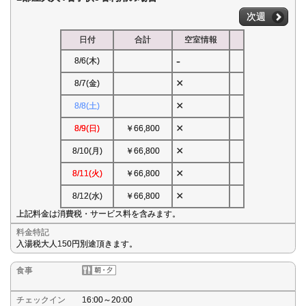
次週
日付
合計
空室情報
-
8/6(木)
×
8/7(金)
×
8/8(土)
×
8/9(日)
￥66,800
×
8/10(月)
￥66,800
×
8/11(火)
￥66,800
×
8/12(水)
￥66,800
上記料金は消費税・サービス料を含みます。
料金特記
入湯税大人150円別途頂きます。
食事
チェックイン
16:00～20:00