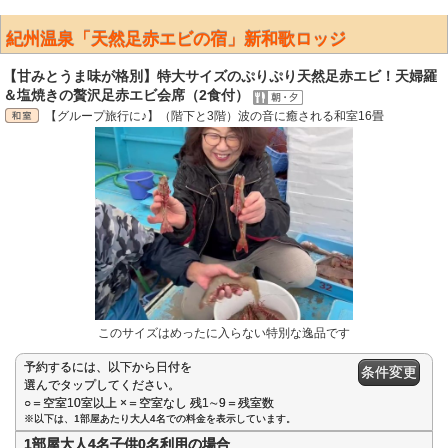
紀州温泉「天然足赤エビの宿」新和歌ロッジ
【甘みとうま味が格別】特大サイズのぷりぷり天然足赤エビ！天婦羅
＆塩焼きの贅沢足赤エビ会席（2食付）
【グループ旅行に♪】（階下と3階）波の音に癒される和室16畳
このサイズはめったに入らない特別な逸品です
予約するには、以下から日付を
条件変更
選んでタップしてください。
○＝空室10室以上 ×＝空室なし 残1∼9＝残室数
※以下は、1部屋あたり大人4名での料金を表示しています。
1部屋大人4名子供0名利用の場合