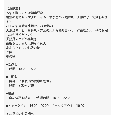
【お献立】
もずく酢（または胡麻豆腐）
地魚のお造り（マグロ・イカ・鯛などの天然鮮魚 天候によって変わりま
す）
ハモのすき焼き小鍋(もしくは陶板)
天然足赤エビ・白身魚・野菜の天ぷら盛り合わせ（抹茶塩か天つゆでお召
し上がりください）
天然足赤エビの塩焼き
茶碗蒸し、または梅そうめん
あおさツミレのお吸い物
ご飯
香の物
■ご夕食
時間 18:00～20:00
■ご朝食
内容 「和歌浦の健康和朝食」
時間 7:30～8:30
■温泉
藤の森不動温泉 ご利用時間 16:00～22:00
■チェックイン 16:00～20:00 チェックアウト 10:00
▼ご宿泊のお客様へ