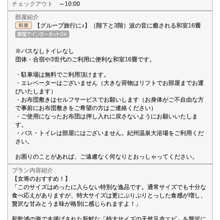
チェックアウト
～10:00
部屋紹介
【グループ旅行に♪】（階下と3階）波の音に癒される和室16畳
※バスなしトイレなし
団体・合宿や3世代のご利用に便利な和室16畳です。
・駐車場は無料でご利用頂けます。
・エレベーターはございません（大きな荷物はリフトでお部屋までお運
びいたします）
・お布団敷きはセルフサービスでお願いします（お身体がご不自由な方
で事前にお布団敷きをご希望の方はご連絡ください）
・ご使用になったお布団は押し入れに戻さないようにお願いいたしま
す。
・バス・トイレは部屋にはございません。紀州温泉大浴場をご利用くだ
さい。
お困りのことがあれば、ご遠慮なく何なりとおっしゃってください。
プラン内容紹介
【女将のおすすめ！】
「このサイズはめったに入らない特別な逸品です。通常サイズでも十分な
食べ応えがありますが、特大サイズは更にぷりぷりとっした食感が増し、
贅沢な甘みとうま味が格別に感じられますよ！」
和歌浦の海で水揚げされた新鮮な「特大サイズの天然足赤エビ」を贅沢に