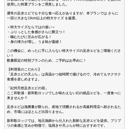
使用した特選プランをご用意しました。
通常の足赤エビでも十分な食べ応えがありますが、本プランでは さらに
一回り大きな19cm以上の特大サイズ を厳選。
＜特大サイズならではの違い＞
・ぷりっとした食感がさらに際立つ！
・噛むたびに甘みが広がる！
・身の弾力が増し、うま味が凝縮！
この機会に、めったに手に入らない特大サイズの足赤エビをご堪能くださ
い！
数量限定の特別プランのため、ご予約はお早めに！
【料理長のこだわり】
「足赤エビの天ぷら」は高温かつ短時間で揚げるので、冷めてもサクサク
食感を楽しめますよ。
「紀州天然足赤エビの宿」
ここ和歌浦・新和歌ロッジでしか味わえない幻の絶品エビを、一度食べに
来ませんか？
足赤エビは漁獲量が限られ、産地で消費されるか高級料理店へ卸されるた
め、市場にはほとんど出回りません。
新和歌ロッジでは、地元漁師から仕入れた新鮮な足赤エビを提供。プリプ
リの食感と甘みが特徴で、塩焼きや天ぷらが特におすすめです。