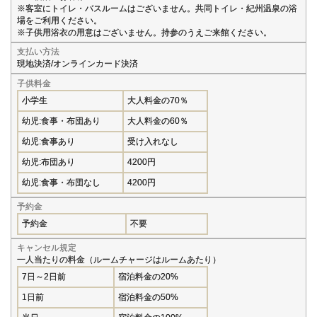
※客室にトイレ・バスルームはございません。共同トイレ・紀州温泉の浴
場をご利用ください。
※子供用浴衣の用意はございません。持参のうえご来館ください。
支払い方法
現地決済/オンラインカード決済
子供料金
小学生
大人料金の70％
幼児:食事・布団あり
大人料金の60％
幼児:食事あり
受け入れなし
幼児:布団あり
4200円
幼児:食事・布団なし
4200円
予約金
予約金
不要
キャンセル規定
一人当たりの料金（ルームチャージはルームあたり）
7日～2日前
宿泊料金の20%
1日前
宿泊料金の50%