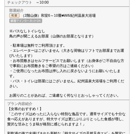
チェックアウト
～10:00
部屋紹介
（2階山側）和室6～10畳■Wifi/紀州温泉大浴場
※バスなしトイレなし
鳥の声が聞こえるお部屋（山側のお部屋となります）
・駐車場は無料でご利用頂けます。
・エレベーターはございません（大きな荷物はリフトでお部屋までお運
びいたします）
・お布団敷きはセルフサービスでお願いします（お身体がご不自由な方
で事前にお布団敷きをご希望の方はご連絡ください）
・ご使用になったお布団は押し入れに戻さないようにお願いいたしま
す。
・バス・トイレは部屋にはございません。紀州温泉大浴場をご利用くだ
さい。
お困りのことがあれば、ご遠慮なく何なりとおっしゃってください。
プラン内容紹介
【女将のおすすめ！】
「このサイズはめったに入らない特別な逸品です。通常サイズでも十分な
食べ応えがありますが、特大サイズは更にぷりぷりとっした食感が増し、
贅沢な甘みとうま味が格別に感じられますよ！」
和歌浦の海で水揚げされた新鮮な「特大サイズの天然足赤エビ」を贅沢に