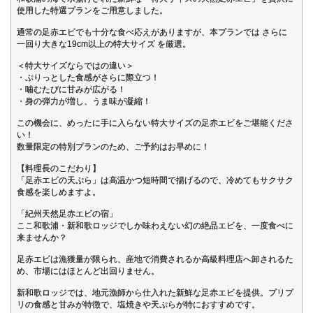
使用した特選プランをご用意しました。
通常の足赤エビでも十分な食べ応えがありますが、本プランでは さらに
一回り大きな19cm以上の特大サイズ を厳選。
＜特大サイズならではの違い＞
・ぷりっとした食感がさらに際立つ！
・噛むたびに甘みが広がる！
・身の弾力が増し、うま味が凝縮！
この機会に、めったに手に入らない特大サイズの足赤エビをご堪能くださ
い！
数量限定の特別プランのため、ご予約はお早めに！
【料理長のこだわり】
「足赤エビの天ぷら」は高温かつ短時間で揚げるので、冷めてもサクサク
食感を楽しめますよ。
「紀州天然足赤エビの宿」
ここ和歌浦・新和歌ロッジでしか味わえない幻の絶品エビを、一度食べに
来ませんか？
足赤エビは漁獲量が限られ、産地で消費されるか高級料理店へ卸されるた
め、市場にはほとんど出回りません。
新和歌ロッジでは、地元漁師から仕入れた新鮮な足赤エビを提供。プリプ
リの食感と甘みが特徴で、塩焼きや天ぷらが特におすすめです。