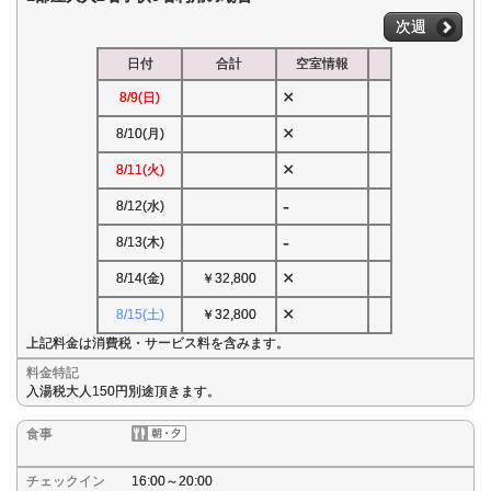
次週
日付
合計
空室情報
×
8/9(日)
×
8/10(月)
×
8/11(火)
-
8/12(水)
-
8/13(木)
×
8/14(金)
￥32,800
×
8/15(土)
￥32,800
上記料金は消費税・サービス料を含みます。
料金特記
入湯税大人150円別途頂きます。
食事
チェックイン
16:00～20:00