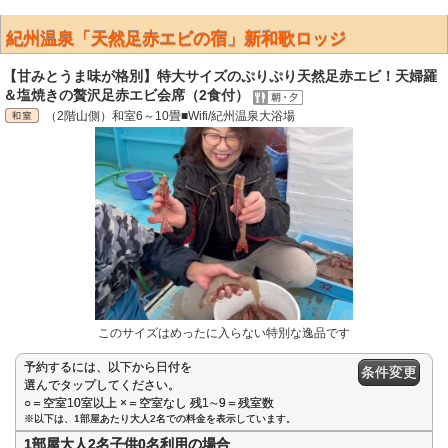
紀州温泉「天然足赤エビの宿」新和歌ロッジ
【甘みとうま味が格別】特大サイズのぷりぷり天然足赤エビ！天婦羅
＆塩焼きの贅沢足赤エビ会席（2食付）
（2階山側）和室6～10畳■Wifi/紀州温泉大浴場
このサイズはめったに入らない特別な逸品です
予約するには、以下から日付を
条件変更
選んでタップしてください。
○＝空室10室以上 ×＝空室なし 残1∼9＝残室数
※以下は、1部屋あたり大人2名での料金を表示しています。
1部屋大人2名子供0名利用の場合