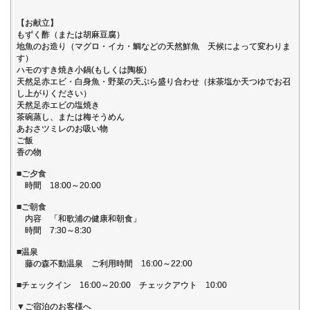
【お献立】
もずく酢（または胡麻豆腐）
地魚のお造り（マグロ・イカ・鯛などの天然鮮魚 天候によって変わりま
す）
ハモのすき焼き小鍋(もしくは陶板)
天然足赤エビ・白身魚・野菜の天ぷら盛り合わせ（抹茶塩か天つゆでお召
し上がりください）
天然足赤エビの塩焼き
茶碗蒸し、または梅そうめん
あおさツミレのお吸い物
ご飯
香の物
■ご夕食
時間 18:00～20:00
■ご朝食
内容 「和歌浦の健康和朝食」
時間 7:30～8:30
■温泉
藤の森不動温泉 ご利用時間 16:00～22:00
■チェックイン 16:00～20:00 チェックアウト 10:00
▼ご宿泊のお客様へ