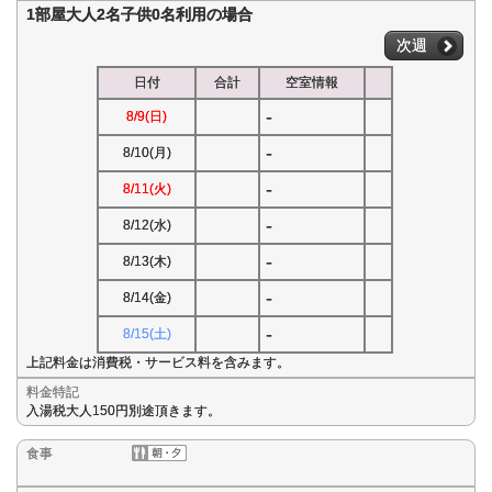
1部屋大人2名子供0名利用の場合
次週
日付
合計
空室情報
-
8/9(日)
-
8/10(月)
-
8/11(火)
-
8/12(水)
-
8/13(木)
-
8/14(金)
-
8/15(土)
上記料金は消費税・サービス料を含みます。
料金特記
入湯税大人150円別途頂きます。
食事