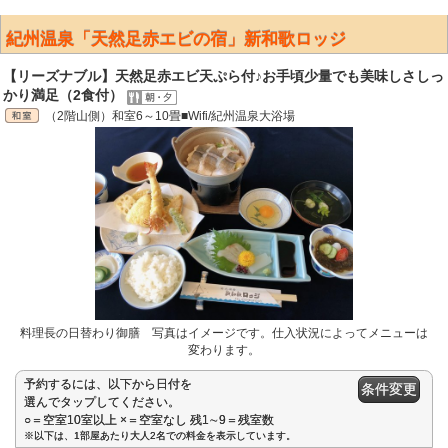
紀州温泉「天然足赤エビの宿」新和歌ロッジ
【リーズナブル】天然足赤エビ天ぷら付♪お手頃少量でも美味しさしっ
かり満足（2食付）
（2階山側）和室6～10畳■Wifi/紀州温泉大浴場
料理長の日替わり御膳 写真はイメージです。仕入状況によってメニューは
変わります。
予約するには、以下から日付を
条件変更
選んでタップしてください。
○＝空室10室以上 ×＝空室なし 残1∼9＝残室数
※以下は、1部屋あたり大人2名での料金を表示しています。