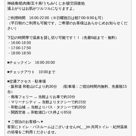
神経痛/筋肉痛/五十肩/うちみ/くじき/疲労回復他
湯上がりはお肌がツルツルになりますよ。
ご利用時間 16:00-22:00（※日曜祝日は朝7:00-9:00も可）
（平日朝のご利用も可能です。ご希望のお客様はあらかじめお知らせくだ
さい）
下記の時間帯で温泉を貸し切り可能です！！（先着6組まで・無料）
・16:00-16:50
・17:00-17:50
・18:00-18:50
■チェックイン 16:00-20:00
■チェックアウト 10:00まで
■交通アクセス・駐車場
・阪和道 和歌山I.Cより約30分 （駐車場：ご宿泊時間内無料、先着順15
台）
・南海フェリー → 当館よりお車で約10分
・マリーナシティ → 当館よりタクシーで約15分
・和歌山城 → 当館よりバス・タクシーで約20分
・関西空港 → 和歌浦口バス停より65分
▼ご宿泊のお客様へ▼
客室にトイレ・バスルームはございませんm(_ _)m 共同トイレ・紀州温泉
の浴場をご利用くださいませ。