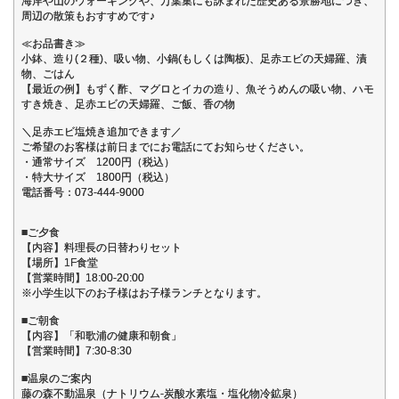
海岸や山のウォーキングや、万葉集にも詠まれた歴史ある景勝地につき、
周辺の散策もおすすめです♪
≪お品書き≫
小鉢、造り(２種)、吸い物、小鍋(もしくは陶板)、足赤エビの天婦羅、漬
物、ごはん
【最近の例】もずく酢、マグロとイカの造り、魚そうめんの吸い物、ハモ
すき焼き、足赤エビの天婦羅、ご飯、香の物
＼足赤エビ塩焼き追加できます／
ご希望のお客様は前日までにお電話にてお知らせください。
・通常サイズ 1200円（税込）
・特大サイズ 1800円（税込）
電話番号：073-444-9000
■ご夕食
【内容】料理長の日替わりセット
【場所】1F食堂
【営業時間】18:00-20:00
※小学生以下のお子様はお子様ランチとなります。
■ご朝食
【内容】「和歌浦の健康和朝食」
【営業時間】7:30-8:30
■温泉のご案内
藤の森不動温泉（ナトリウム-炭酸水素塩・塩化物冷鉱泉）