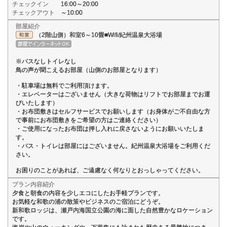
チェックイン
16:00～20:00
チェックアウト
～10:00
部屋紹介
（2階山側）和室6～10畳■Wifi/紀州温泉大浴場
※バスなしトイレなし
鳥の声が聞こえるお部屋（山側のお部屋となります）
・駐車場は無料でご利用頂けます。
・エレベーターはございません（大きな荷物はリフトでお部屋までお運
びいたします）
・お布団敷きはセルフサービスでお願いします（お身体がご不自由な方
で事前にお布団敷きをご希望の方はご連絡ください）
・ご使用になったお布団は押し入れに戻さないようにお願いいたしま
す。
・バス・トイレは部屋にはございません。紀州温泉大浴場をご利用くだ
さい。
お困りのことがあれば、ご遠慮なく何なりとおっしゃってください。
プラン内容紹介
夕食と朝食の内容を少しエコにしたお手軽プランです。
お気軽な和歌の浦の散策やビジネスのご宿泊にどうぞ。
新和歌ロッジは、瀬戸内海国立公園の海に面した自然豊かなロケーション
です。