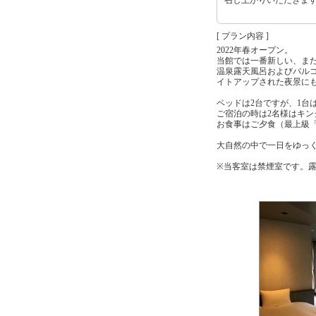
[ プラン内容 ]
2022年春オープン。
当館では一番新しい、また
温泉露天風呂およびバル
イトアップされた夜景に
ベッドは2台ですが、1台
ご宿泊の時は2名様はキン
お食事はご夕食（最上級
大自然の中で一日をゆっ
※当客室は禁煙室です。