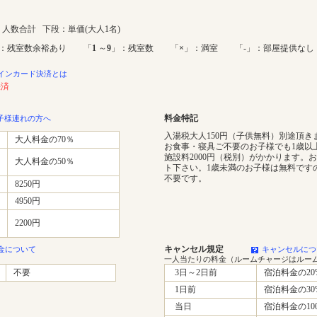
人数合計 下段：単価(大人1名)
：残室数余裕あり 「
1
～
9
」：残室数 「
×
」：満室 「-」：部屋提供なし
インカード決済とは
決済
料金特記
子様連れの方へ
入湯税大人150円（子供無料）別途頂き
大人料金の70％
お食事・寝具ご不要のお子様でも1歳以
施設料2000円（税別）がかかります。
大人料金の50％
ト下さい。1歳未満のお子様は無料です
不要です。
8250円
4950円
2200円
キャンセル規定
金について
キャンセルにつ
一人当たりの料金（ルームチャージはルー
不要
3日～2日前
宿泊料金の20
1日前
宿泊料金の30
当日
宿泊料金の10