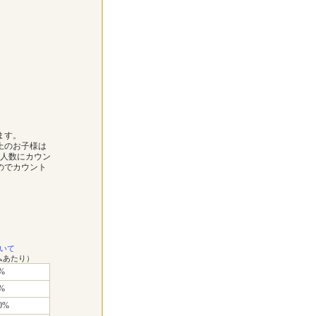
ます。
上のお子様は
お人数にカウン
のでカウント
いて
ムあたり）
%
%
0%