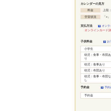
カレンダーの見方
料金
上段：
空室状況
「
○
」
支払方法
オンラ
オンラインカード
子供料金
お
小学生
幼児：食事・布団あ
り
幼児：食事あり
幼児：布団あり
幼児：食事・布団な
し
予約金
予約
予約金