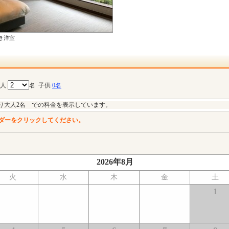
き洋室
大人
名
子供
0名
り大人2名 での料金を表示しています。
ダーをクリックしてください。
2026年8月
火
水
木
金
土
1