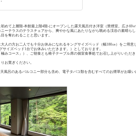
初めて上層階‐本館最上階4階‐にオープンした露天風呂付き洋室（禁煙室。広さ69
コニーテラスのテラスチェアから、爽やかな風にあたりながら眺める渓谷の素晴らし
も目を奪われることと思います。
は大人の方お二人でも十分お休みになれるキングサイズベッド（幅180㎝）をご用意
グサイズベッド1台でお休みいただきます。）としております。
「極みコース」）、ご朝食とも椅子テーブル席の個室食事処でお召し上がりいただき
くりお寛ぎください。
露天風呂のあるバルコニー部分も含め、電子タバコ類を含むすべてのお煙草がお吸い