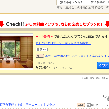
無連絡キャンセル
宿泊料金の10
補足：連絡なしの不泊は宿泊料金の100
＋4,400円～
で他にこんなプランに宿泊できます
大切な記念日プラン【露天風呂付き客室】
本館・露天風呂付リバーフロント客室和室タイ
合計金額（税込）
￥72,600～
（￥36,300～/人）
※差額は合計金額（税込
大人
個室食事処＋夕食「基本コース」】プラン
￥