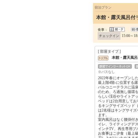
宿泊プラン
本館・露天風呂付
食事：
15:00～18
チェックイン
[ 部屋タイプ ]
本館・露天風呂
※バスなし
2022年春にオープン
最上階4階‐に位置する
バルコニーテラスに温
のため、ろ過無し循環
らしい渓谷やライトア
ベッドは2台用意してお
るキングサイズベッド（
は2名様はキングサイズ
ます。
室内風呂はなく腰掛付
イレ、ライティングデス
インチTV、再生専用ブ
お食事はご夕食（最上
召し上がりいただきま