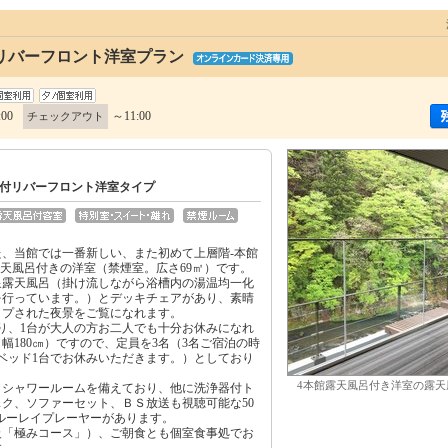
リバーフロント洋室プラン
:00
～11:00
チェックアウト
付リバーフロント洋室タイプ
した、当館では一番新しい、また初めて上層階‐本館
露天風呂付きの洋室（禁煙室。広さ69㎡）です。
泉露天風呂（掛け流しながら浴槽内の湯温均一化
を行っています。）とデッキチェアがあり、素晴
ップされた夜景をご覧になれます。
り、1台が大人の方お二人でも十分お休みになれ
幅180㎝）ですので、定員を3名（3名ご宿泊の時
ベッド1台でお休みいただきます。）としており
4本館露天風呂付き洋室の露天
きシャワールームを備えており、他に洗浄器付ト
ク、ソファーセット、ＢＳ放送も視聴可能な50
ルーレイプレーヤーがあります。
級「極みコース」）、ご朝食とも個室食事処でお
す。