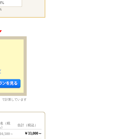
0%
％
プ
）で計算しています
1名（税
合計（税込）
込）
￥33,000～
16,500～