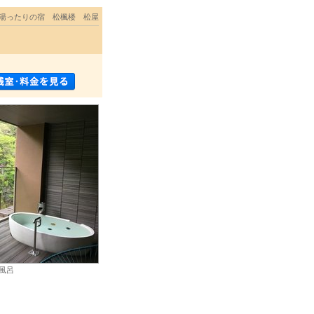
湯ったりの宿 松楓楼 松屋
風呂