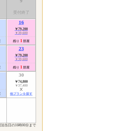
9
受付終了
16
￥79,200
￥39,600
1
屋
残り
部屋
23
￥79,200
￥39,600
1
屋
残り
部屋
30
￥74,800
￥37,400
屋
他プランを探す
泊当日の16時00分まで