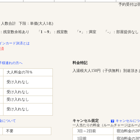
予約受付は宿
人数合計 下段：単価(大人1名)
：残室数余裕あり 「
1
～
9
」：残室数 「
×
」：満室 「-」：部屋提供なし
インカード決済とは
決済
料金特記
子様連れの方へ
入湯税大人150円（子供無料）別途頂き
大人料金の70％
受け入れなし
受け入れなし
受け入れなし
受け入れなし
キャンセル規定
金について
キャンセルにつ
一人当たりの料金（ルームチャージはルー
不要
3日～2日前
宿泊料金の20
1日前
宿泊料金の30