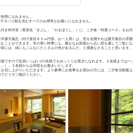
ご利用になれません。
電子タバコ類を含むすべてのお煙草がお吸いになれません。
付き和洋室（客室名「きぶし」「やまぼうし」）に、ご夕食「特選コース」をお付
半露天風呂（内寸直径８５㎝円形。お一人用）は、窓を全開すれば露天風呂の雰囲
しむことができます。冬の寒い時季にも、暖かなお部屋から広い窓を通してご覧にな
季節には、緑にもこんなにたくさんの色があるんだ、と感激なさることと思います。
屋ですので定員いっぱいの5名様でもゆっくりお寛ぎになれます。２名様まではベ
し」）、３名様からは布団をお敷きいたします。
お召し上がりいただきます。より豪華にお食事をお望みの方には、ご夕食当館最上
のでどうぞご検討ください。