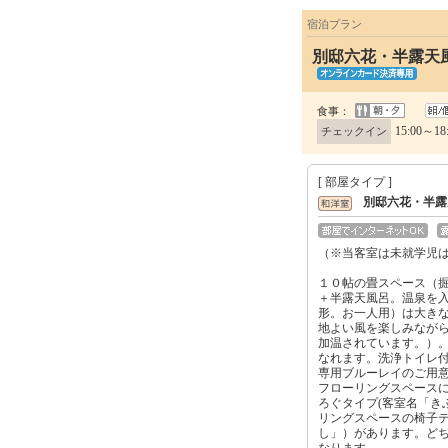
宿泊プラン
別邸六花・半露天
食事：
15:00～18
チェックイン
[ 部屋タイプ ]
別邸六花・半露
（※当客室は未就学児
１０帖の畳スペース（
＋半露天風呂。温泉を
形。お一人用）は大き
地よい風を楽しみなが
加温されています。）
なれます。洗浄トイレ付
専用ブルーレイのご用
フローリングスペース
ろぐタイプ(客室名「き
リングスペースの椅子
し」）があります。ど
なります