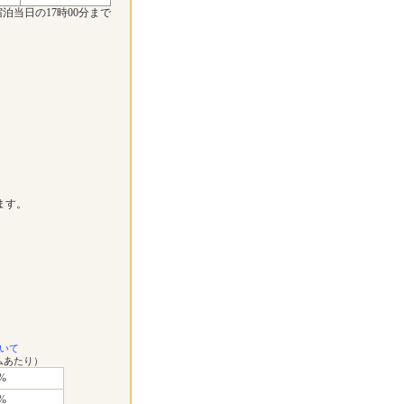
泊当日の17時00分まで
ます。
いて
ムあたり）
%
%