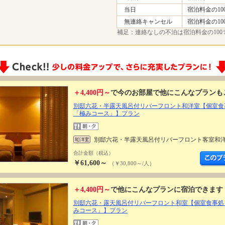
当日
宿泊料金の10
無連絡キャンセル
宿泊料金の10
補足：連絡なしの不泊は宿泊料金の100
＋4,400円～
で今のお部屋で他にこんなプランも
別邸六花・半露天風呂付リバーフロント和洋室【個室食
「極みコース」】プラン
別邸六花・半露天風呂付リバーフロント客室和
合計金額（税込）
￥61,600～
（￥30,800～/人）
＋4,400円～
で他にこんなプランに宿泊できます
別邸六花・露天風呂付リバーフロント和室【個室食事処
みコース」】プラン