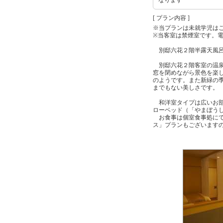
[ プラン内容 ]
※当プランは未就学児は
※当客室は禁煙室です。
別邸六花２階半露天風呂
別邸六花２階客室の温泉
窓を閉めながら景色を楽
のようです。また新緑の
までもない美しさです。
和洋室タイプは広いお部
ローベッド（「やまぼう
お食事は個室食事処にて
ス」プランもございます