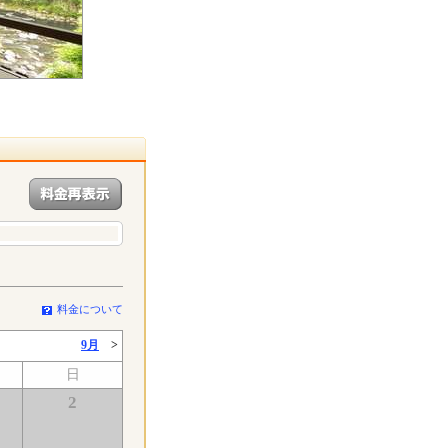
料金について
9月
>
日
2