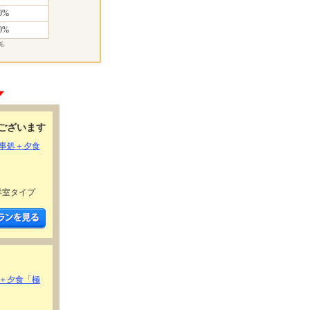
0%
0%
％
ございます
事処＋夕食
洋室タイプ
＋夕食「極