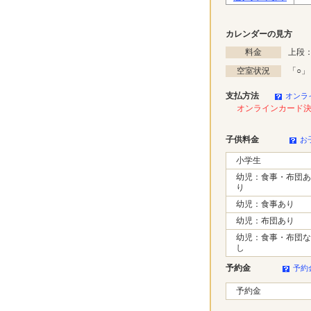
カレンダーの見方
料金
上段：
空室状況
「
○
」
支払方法
オンラ
オンラインカード
子供料金
お
小学生
幼児：食事・布団あ
り
幼児：食事あり
幼児：布団あり
幼児：食事・布団な
し
予約金
予約
予約金