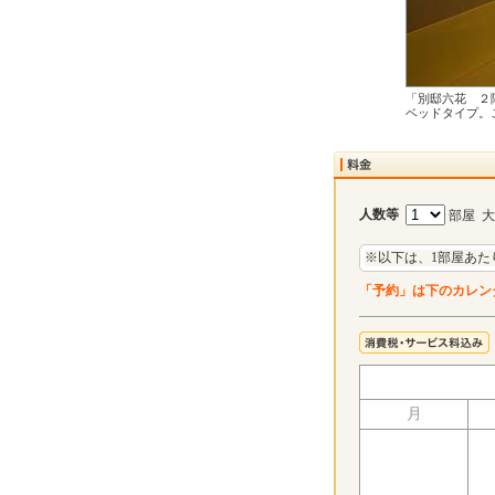
「別邸六花 ２
ベッドタイプ。
人数等
部屋 
※以下は、1部屋あた
「予約」は下のカレン
月