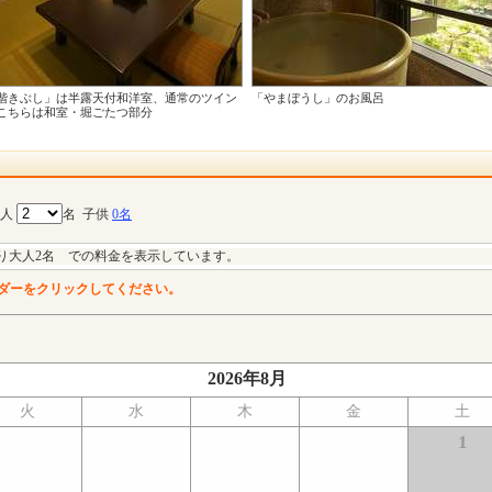
階きぶし」は半露天付和洋室、通常のツイン
「やまぼうし」のお風呂
こちらは和室・堀ごたつ部分
大人
名
子供
0名
り大人2名 での料金を表示しています。
ダーをクリックしてください。
2026年8月
火
水
木
金
土
1