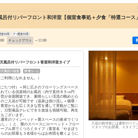
風呂付リバーフロント和洋室【個室食事処＋夕食「特選コース
:00
～11:00
チェックアウト
天風呂付リバーフロント客室和洋室タイプ
はご利用になれません。）
掘ごたつ付）＋同じ広さのフローリングスペース
入れている信楽焼のお風呂（内寸直径８５㎝円
な窓が全面開放でき、素晴らしい渓流の眺めと心
らのご入浴が可能です（温泉は掛け流し＋循環・
。客室からも広く大きな窓を通して景観がご覧に
。32型液晶テレビでＢＳ放送も視聴可能。再生
意もございます。
に通常のツインベッド＋畳スペースの座卓でくつ
六花の和洋室には通常のツイ
ぶし」）と、畳のスペースにローベッド＋フロー
ドタイプのお部屋、２タイプ
テーブル席でくつろぐタイプ（客室名「やまぼう
ちらのお部屋も３名様からはお布団を敷くように