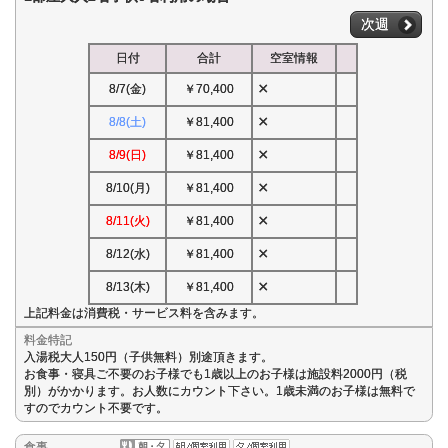
次週
日付
合計
空室情報
×
8/7(金)
￥70,400
×
8/8(土)
￥81,400
×
8/9(日)
￥81,400
×
8/10(月)
￥81,400
×
8/11(火)
￥81,400
×
8/12(水)
￥81,400
×
8/13(木)
￥81,400
上記料金は消費税・サービス料を含みます。
料金特記
入湯税大人150円（子供無料）別途頂きます。
お食事・寝具ご不要のお子様でも1歳以上のお子様は施設料2000円（税
別）がかかります。お人数にカウント下さい。1歳未満のお子様は無料で
すのでカウント不要です。
食事