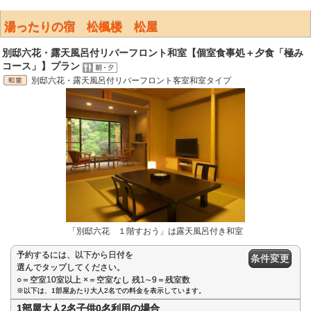
湯ったりの宿 松楓楼 松屋
別邸六花・露天風呂付リバーフロント和室【個室食事処＋夕食「極み
コース」】プラン
別邸六花・露天風呂付リバーフロント客室和室タイプ
「別邸六花 １階すおう」は露天風呂付き和室
予約するには、以下から日付を
条件変更
選んでタップしてください。
○＝空室10室以上 ×＝空室なし 残1∼9＝残室数
※以下は、1部屋あたり大人2名での料金を表示しています。
1部屋大人2名子供0名利用の場合