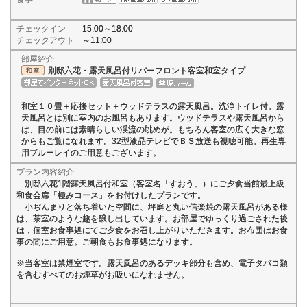
チェックイン
15:00～18:00
チェックアウト
～11:00
部屋紹介
別邸六花・露天風呂付リバーフロント客室和室タイプ
和室１０畳＋応接セット＋ウッドテラスの露天風呂。洗浄トイレ付。露
天風呂とは別に室内のお風呂もあります。ウッドテラスや露天風呂から
は、目の前には素晴らしい渓流の眺めが。もちろん客室の広く大きな窓
からもご覧になれます。32型液晶テレビでＢＳ放送も視聴可能。再生専
用ブルーレイのご用意もございます。
プラン内容紹介
別邸六花1階露天風呂付和室（客室名「すおう」）にご夕食当館最上級
和食会席「極みコース」をお付けしたプランです。
小ぢんまりと落ち着いた空間に、坪庭と丸い信楽焼の露天風呂がある様
は、茶室のような趣を醸し出しています。お部屋でゆっくり過ごされた後
は，個室お食事処にてご夕食をお召し上がりいただきます。お布団はお食
事の間にご用意。ご朝食もお食事処になります。
※当客室は禁煙室です。露天風呂のあるデッキ部分も含め、電子タバコ類
を含むすべてのお煙草がお吸いになれません。