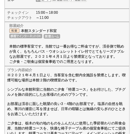
チェックイン
15:00～18:00
チェックアウト
～11:00
部屋紹介
本館スタンダード和室
本館の標準客室です。当館では一番お得なご料金ですが、渓谷側で眺め
が良く、もちろんバス・ウオシュレットトイレ付でとてもリーズナブル
なお部屋です。２０２１年４月１日より禁煙室となっております。
ご夕食・ご朝食は個室食事処でのご用意となります。
プラン内容紹介
※２０２１年４月１日より、当客室を含む館内全施設を禁煙とします。喫
煙可能な場所は本館２階の喫煙室のみです。
シンプルな本館和室に当館のご夕食「特選コース」をお付けした、プチグ
ルメを旅の目的にしたお客様のためのプランです。
お部屋は渓谷に面した眺望の良い3・4階のお部屋です。塩原の自然を眺
め、箒川の瀬音に耳を澄ませば、日常の喧騒とは無縁の安らぎのひととき
をお過ごしいただけます。
ご夕食は、栃木の旬の地のものをふんだんに使用した季節替わりの和食会
席、当館の特選コースを、快適な椅子テーブル席の個室食事処にてご提供
いたします。特選コースは基本コースに比べて、メインディッシュの栃木