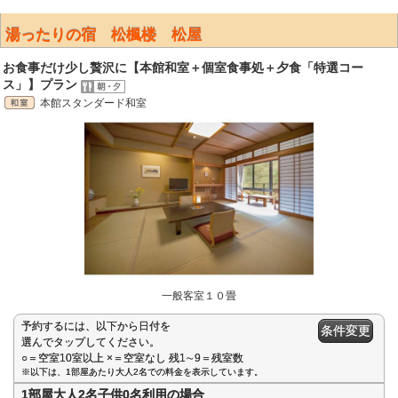
湯ったりの宿 松楓楼 松屋
お食事だけ少し贅沢に【本館和室＋個室食事処＋夕食「特選コー
ス」】プラン
本館スタンダード和室
一般客室１０畳
予約するには、以下から日付を
条件変更
選んでタップしてください。
○＝空室10室以上 ×＝空室なし 残1∼9＝残室数
※以下は、1部屋あたり大人2名での料金を表示しています。
1部屋大人2名子供0名利用の場合