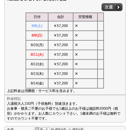
次週
日付
合計
空室情報
×
8/8(土)
￥57,200
×
8/9(日)
￥57,200
×
8/10(月)
￥57,200
×
8/11(火)
￥57,200
×
8/12(水)
￥57,200
×
8/13(木)
￥57,200
×
8/14(金)
￥57,200
上記料金は消費税・サービス料を含みます。
料金特記
入湯税大人150円（子供無料）別途頂きます。
お食事・寝具ご不要のお子様でも1歳以上のお子様は施設料2000円（税
別）がかかります。お人数にカウント下さい。1歳未満のお子様は無料で
すのでカウント不要です。
食事