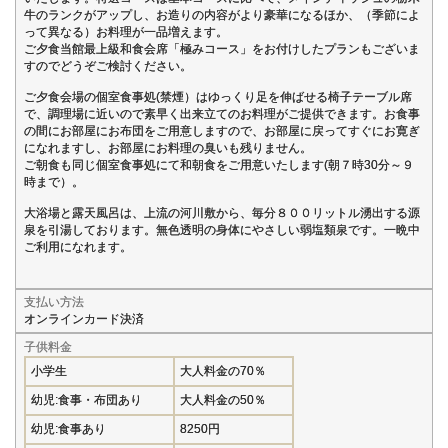
牛のランクがアップし、お造りの内容がより豪華になるほか、（季節によ
って異なる）お料理が一品増えます。
ご夕食当館最上級和食会席「極みコース」をお付けしたプランもございま
すのでどうぞご検討ください。
ご夕食会場の個室食事処(禁煙）はゆっくり足を伸ばせる椅子テーブル席
で、調理場に近いので素早く出来立てのお料理がご提供できます。お食事
の間にお部屋にお布団をご用意しますので、お部屋に戻ってすぐにお寛ぎ
になれますし、お部屋にお料理の臭いも残りません。
ご朝食も同じ個室食事処にて和朝食をご用意いたします(朝７時30分～９
時まで）。
大浴場と露天風呂は、上流の河川敷から、毎分８００リットル湧出する源
泉を引湯しております。無色透明の身体にやさしい弱塩類泉です。一晩中
ご利用になれます。
支払い方法
オンラインカード決済
子供料金
小学生
大人料金の70％
幼児:食事・布団あり
大人料金の50％
幼児:食事あり
8250円