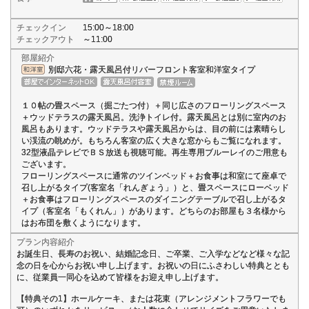
チェックイン
15:00～18:00
チェックアウト
～11:00
部屋紹介
別邸六花・露天風呂付リバーフロント客室和洋室タイプ
１０帖の畳スペース（掘ごたつ付）＋同じ広さのフローリングスペース
＋ウッドテラスの露天風呂。洗浄トイレ付。露天風呂とは別に室内のお
風呂もあります。ウッドテラスや露天風呂からは、目の前には素晴らし
い渓流の眺めが。もちろん客室の広く大きな窓からもご覧になれます。
32型液晶テレビでＢＳ放送も視聴可能。再生専用ブルーレイのご用意も
ございます。
フローリングスペースに通常のツインベッド＋お食事は和室にて座卓で
召し上がるタイプ(客室名「れんぎょう」）と、畳スペースにローベッド
＋お食事はフローリングスペースのダイニングテーブルで召し上がるタ
イプ（客室名「もくれん」）があります。どちらのお部屋も３名様から
はお布団を敷くようになります。
プラン内容紹介
お誕生日、長寿のお祝い、結婚記念日、ご卒業、ご入学などなど様々な記
念の日を心からお祝い申し上げます。お祝いの日にふさわしい特典ととも
に、従業員一同心を込めて皆様をお迎え申し上げます。
【特典その1】ホールケーキ、または花束（アレンジメントフラワーでも