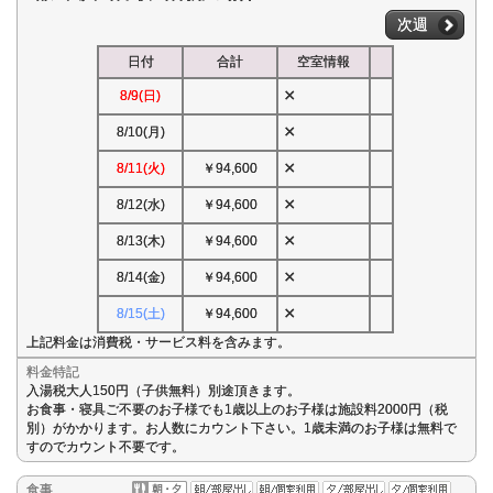
次週
日付
合計
空室情報
×
8/9(日)
×
8/10(月)
×
8/11(火)
￥94,600
×
8/12(水)
￥94,600
×
8/13(木)
￥94,600
×
8/14(金)
￥94,600
×
8/15(土)
￥94,600
上記料金は消費税・サービス料を含みます。
料金特記
入湯税大人150円（子供無料）別途頂きます。
お食事・寝具ご不要のお子様でも1歳以上のお子様は施設料2000円（税
別）がかかります。お人数にカウント下さい。1歳未満のお子様は無料で
すのでカウント不要です。
食事