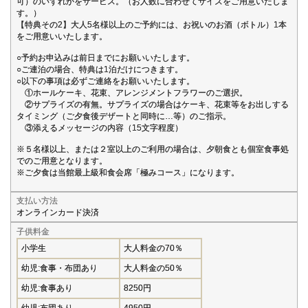
可）のいずれかをサービス。（お人数に合わせてサイズをご用意いたしま
す。）
【特典その2】大人5名様以上のご予約には、お祝いのお酒（ボトル）1本
をご用意いいたします。
○予約お申込みは前日までにお願いいたします。
○ご連泊の場合、特典は1泊だけにつきます。
○以下の事項は必ずご連絡をお願いいたします。
①ホールケーキ、花束、アレンジメントフラワーのご選択。
②サプライズの有無。サプライズの場合はケーキ、花束等をお出しする
タイミング（ご夕食後デザートと同時に…等）のご指示。
③添えるメッセージの内容（15文字程度）
※５名様以上、または２室以上のご利用の場合は、夕朝食とも個室食事処
でのご用意となります。
※ご夕食は当館最上級和食会席「極みコース」になります。
支払い方法
オンラインカード決済
子供料金
小学生
大人料金の70％
幼児:食事・布団あり
大人料金の50％
幼児:食事あり
8250円
幼児:布団あり
4950円