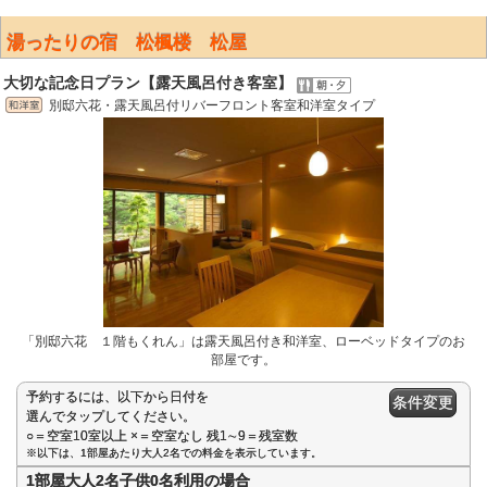
湯ったりの宿 松楓楼 松屋
大切な記念日プラン【露天風呂付き客室】
別邸六花・露天風呂付リバーフロント客室和洋室タイプ
「別邸六花 １階もくれん」は露天風呂付き和洋室、ローベッドタイプのお
部屋です。
予約するには、以下から日付を
条件変更
選んでタップしてください。
○＝空室10室以上 ×＝空室なし 残1∼9＝残室数
※以下は、1部屋あたり大人2名での料金を表示しています。
1部屋大人2名子供0名利用の場合