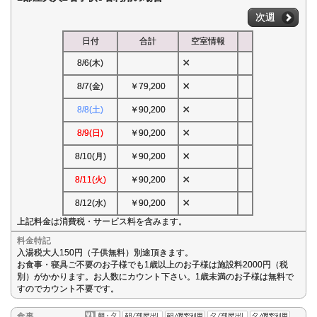
次週
日付
合計
空室情報
×
8/6(木)
×
8/7(金)
￥79,200
×
8/8(土)
￥90,200
×
8/9(日)
￥90,200
×
8/10(月)
￥90,200
×
8/11(火)
￥90,200
×
8/12(水)
￥90,200
上記料金は消費税・サービス料を含みます。
料金特記
入湯税大人150円（子供無料）別途頂きます。
お食事・寝具ご不要のお子様でも1歳以上のお子様は施設料2000円（税
別）がかかります。お人数にカウント下さい。1歳未満のお子様は無料で
すのでカウント不要です。
食事