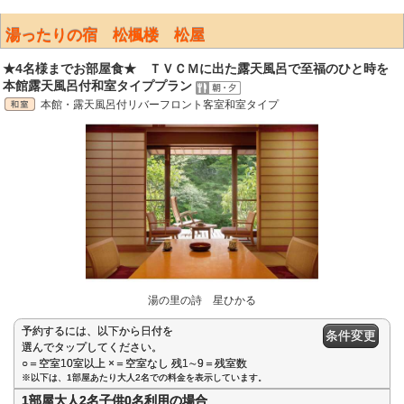
湯ったりの宿 松楓楼 松屋
★4名様までお部屋食★ ＴＶＣＭに出た露天風呂で至福のひと時を
本館露天風呂付和室タイププラン
本館・露天風呂付リバーフロント客室和室タイプ
湯の里の詩 星ひかる
予約するには、以下から日付を
条件変更
選んでタップしてください。
○＝空室10室以上 ×＝空室なし 残1∼9＝残室数
※以下は、1部屋あたり大人2名での料金を表示しています。
1部屋大人2名子供0名利用の場合