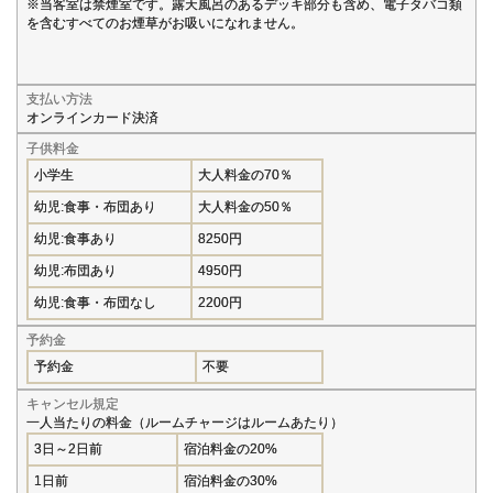
※当客室は禁煙室です。露天風呂のあるデッキ部分も含め、電子タバコ類
を含むすべてのお煙草がお吸いになれません。
支払い方法
オンラインカード決済
子供料金
小学生
大人料金の70％
幼児:食事・布団あり
大人料金の50％
幼児:食事あり
8250円
幼児:布団あり
4950円
幼児:食事・布団なし
2200円
予約金
予約金
不要
キャンセル規定
一人当たりの料金（ルームチャージはルームあたり）
3日～2日前
宿泊料金の20%
1日前
宿泊料金の30%