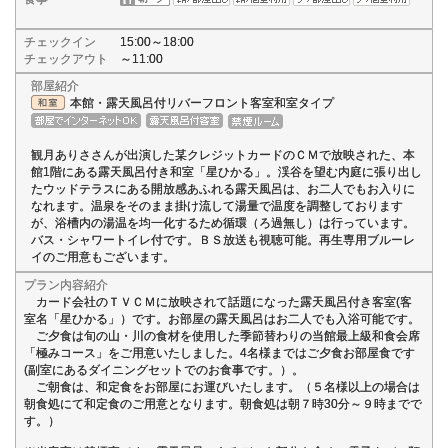
チェックイン
15:00～18:00
チェックアウト
～11:00
部屋紹介
本館・露天風呂付リバーフロント客室和室タイプ
観月ありささんが出演した某クレジットカードのＣＭで放映された、本
館1階にある露天風呂付き和室「星ひかる」。渓谷を望む内庭に張り出し
たウッドテラスにある開放感あふれる露天風呂は、お二人でもお入りに
なれます。温泉をそのまま掛け流して湯量で温度を調整しております
が、浴槽内の湯温を均一化するため循環（ろ過無し）は行っています。
バス・シャワートイレ付です。ＢＳ放送も視聴可能。再生専用ブルーレ
イのご用意もございます。
プラン内容紹介
カード会社のＴＶＣＭに放映されて話題になった露天風呂付き客室(客
室名「星ひかる」）です。お部屋の露天風呂はお二人でも入浴可能です。
ご夕食は旬の山・川の食材を使用した季節替わりの当館最上級和食会席
「極みコース」をご用意いたしました。4名様まではご夕食お部屋食です
(副室にあるダイニングセットでのお食事です。）。
ご朝食は、和定食をお部屋にお運びいたします。（５名様以上の場合は
朝食処にて和定食のご用意となります。朝食処は朝７時30分～９時までで
す。）