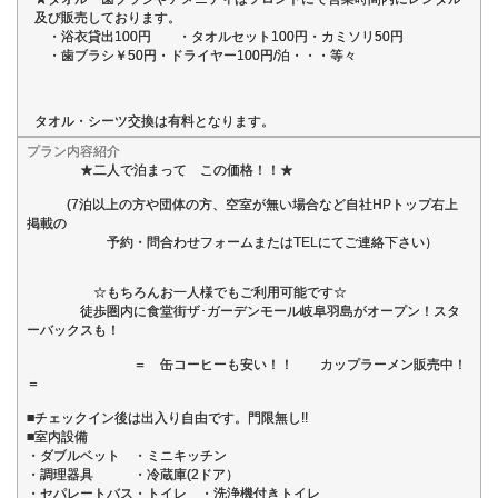
及び販売しております。
・浴衣貸出100円 ・タオルセット100円・カミソリ50円
・歯ブラシ￥50円・ドライヤー100円/泊・・・等々
タオル・シーツ交換は有料となります。
プラン内容紹介
★二人で泊まって この価格！！★
(7泊以上の方や団体の方、空室が無い場合など自社HPトップ右上
掲載の
予約・問合わせフォームまたはTELにてご連絡下さい）
☆もちろんお一人様でもご利用可能です☆
徒歩圏内に食堂街ザ･ガーデンモール岐阜羽島がオープン！スタ
ーバックスも！
＝ 缶コーヒーも安い！！ カップラーメン販売中！
＝
■チェックイン後は出入り自由です。門限無し!!
■室内設備
・ダブルベット ・ミニキッチン
・調理器具 ・冷蔵庫(2ドア）
・セパレートバス・トイレ ・洗浄機付きトイレ