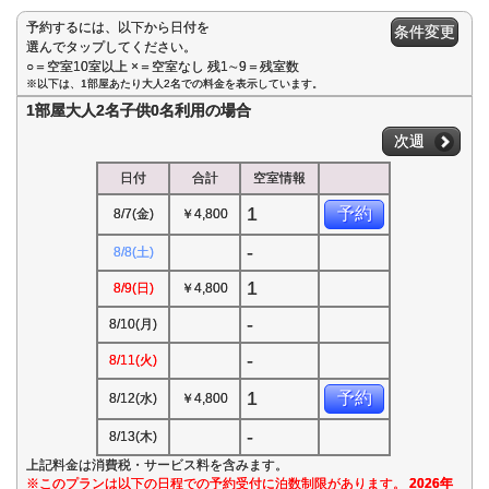
予約するには、以下から日付を
条件変更
選んでタップしてください。
○＝空室10室以上 ×＝空室なし 残1∼9＝残室数
※以下は、1部屋あたり大人2名での料金を表示しています。
1部屋大人2名子供0名利用の場合
次週
日付
合計
空室情報
1
予約
8/7(金)
￥4,800
-
8/8(土)
1
8/9(日)
￥4,800
-
8/10(月)
-
8/11(火)
1
予約
8/12(水)
￥4,800
-
8/13(木)
上記料金は消費税・サービス料を含みます。
※このプランは以下の日程での予約受付に泊数制限があります。
2026年