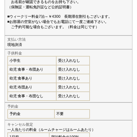
お名前が確認できるものをお持ち下さい。
（保険証・運転免許証など公的証明書）
■ウィークリー料金7泊～￥4300 長期滞在割引もございます。
■お部屋の空室がない場合でもお電話にて一度ご連絡下さい。
ご予約可能な場合もございます。（料金は同じです）
支払い方法
現地決済
子供料金
小学生
受け入れなし
幼児:食事・布団あり
受け入れなし
幼児:食事あり
受け入れなし
幼児:布団あり
受け入れなし
幼児:食事・布団なし
受け入れなし
予約金
予約金
不要
キャンセル規定
一人当たりの料金（ルームチャージはルームあたり）
1日前
宿泊料金の100%