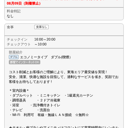
08月09日（到着禁止）
料金特記
なし
食事
チェックイン
16:00～20:00
チェックアウト
～10:00
部屋紹介
エコノミータイプ ダブル(喫煙）
コスト削減とお客様のご理解により、東海エリア最安値を実現 !
安全、清潔、快適な施設を目指して、過剰なサービスを省き、笑顔でお
客様をお待ちしております !
＊室内設備＊
・ダブルベット ・ミニキッチン ・1級遮光カーテン
・調理器具 ・２ドア冷蔵庫
・浴室 ・洗浄機付きトイレ
・テレビ ・洗面台
・Wi-Fi 利用可 有線・無線ＬＡＮ接続 ☆無料☆
★タオル・歯ブラシやアメニティはフロントにて営業時間内にレンタル