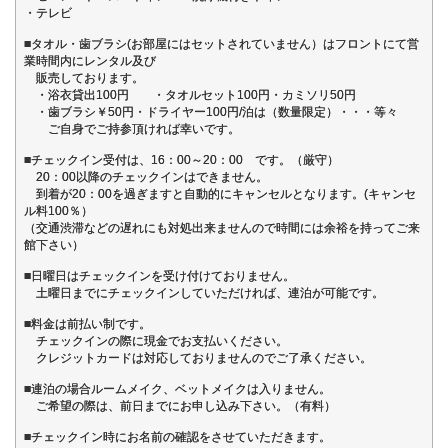
・テレビ
■タオル・歯ブラシ(お部屋にはセットされていません）はフロントにて営
業時間内にレンタル及び
販売しております。
・浴衣貸出100円 ・タオルセット100円・カミソリ50円
・歯ブラシ￥50円・ドライヤー100円/泊は（数量限定）・・・等々
ご自身でご持参頂ければ幸いです。
■チェックイン受付は、16：00～20：00 です。（厳守）
20：00以降のチェックインはできません。
到着が20：00を過ぎますと自動的にキャンセルとなります。(キャンセ
ル料100％）
（交通渋滞などの遅れにも対処出来ませんので時間には余裕を持ってご来
館下さい）
■日曜日はチェックインを受け付けておりません。
土曜日までにチェックインしていただければ、連泊が可能です。
■料金は前払い制です。
チェックインの際に現金でお支払いください。
クレジットカードは対応しておりませんのでご了承ください。
■連泊の場合ルームメイク、ベットメイクは入りません。
ご希望の際は、前日までにお申し込み下さい。（有料）
■チェックイン時にお名前の確認をさせていただきます。