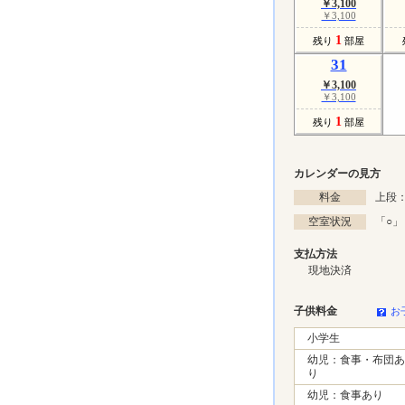
￥3,100
￥3,100
1
残り
部屋
31
￥3,100
￥3,100
1
残り
部屋
カレンダーの見方
料金
上段：
空室状況
「
○
」
支払方法
現地決済
子供料金
お
小学生
幼児：食事・布団あ
り
幼児：食事あり