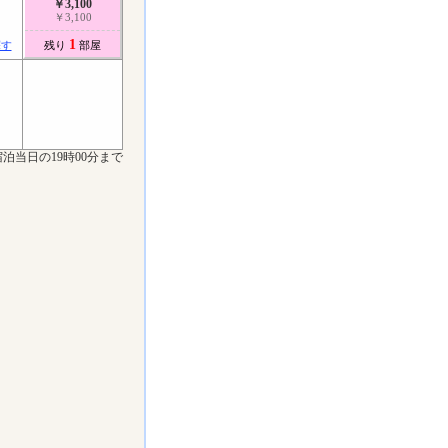
￥3,100
￥3,100
1
探す
残り
部屋
泊当日の19時00分まで