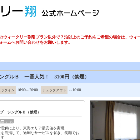
のウィークリー割引プラン以外で７泊以上のご予約をご希望の場合は、ウィ
ォームへお問い合わせをお願いします。
ングルＢ 一番人気！ 3100円（禁煙）
16:00～20:00
～10:00
ェックイン
チェックアウト
イプ シングルＢ（禁煙）
理解により、東海エリア最安値を実現!
設を目指して、過剰なサービスを省き、笑顔でお
す!