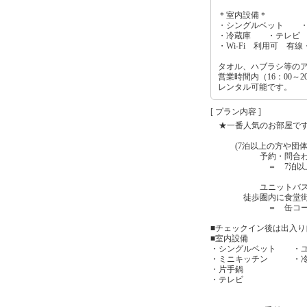
＊室内設備＊
・シングルベット ・
・冷蔵庫 ・テレビ 
・Wi-Fi 利用可 有
タオル、ハブラシ等の
営業時間内（16：00～
レンタル可能です。
[ プラン内容 ]
★一番人気のお部屋で
(7泊以上の方や団体の
予約・問合わせフォ
＝ 7泊以上のお
ユニットバス付で
徒歩圏内に食堂街ザ･
＝ 缶コーヒーも安
■チェックイン後は出入
■室内設備
・シングルベット ・ユ
・ミニキッチン ・冷
・片手鍋
・テレビ