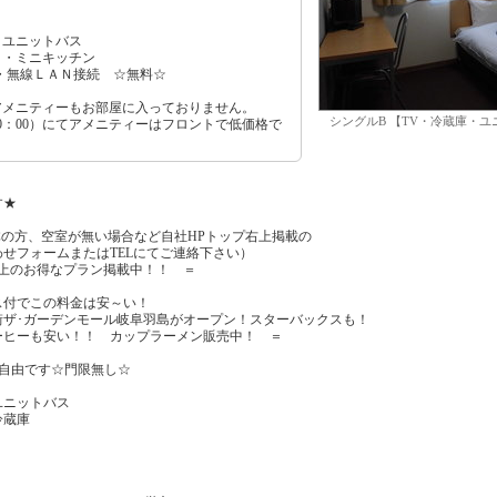
ユニットバス
・ミニキッチン
線・無線ＬＡＮ接続 ☆無料☆
アメニティーもお部屋に入っておりません。
シングルB 【TV・冷蔵庫・
20：00）にてアメニティーはフロントで低価格で
す★
方、空室が無い場合など自社HPトップ右上掲載の
ームまたはTELにてご連絡下さい）
得なプラン掲載中！！ ＝
この料金は安～い！
ガーデンモール岐阜羽島がオープン！スターバックスも！
い！！ カップラーメン販売中！ ＝
り自由です☆門限無し☆
ニットバス
蔵庫