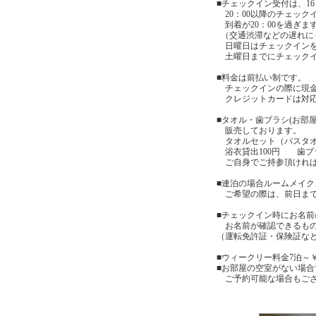
■チェックイン受付は、16
20：00以降のチェック
到着が20：00を過ぎま
（交通渋滞などの遅れに
日曜日はチェックインを
土曜日までにチェックイ
■料金は前払い制です。
チェックインの際に現金
クレジットカードは対応
■タオル・歯ブラシ(お部
販売しております。
タオルセット（バスタオル
浴衣貸出100円 歯ブラ
ご自身でご持参頂ければ
■連泊の場合ルームメイ
ご希望の際は、前日まで
■チェックイン時にお名
お名前が確認できるもの
（運転免許証・保険証な
■ウィークリー料金7泊～
■お部屋の空室がない場
ご予約可能な場合もご