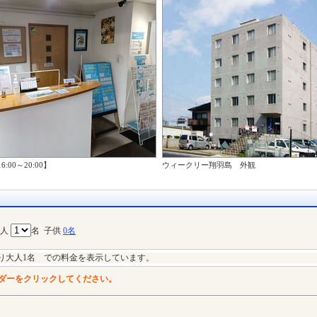
00～20:00】
ウィークリー翔羽島 外観
大人
名
子供
0名
り大人1名 での料金を表示しています。
ダーをクリックしてください。