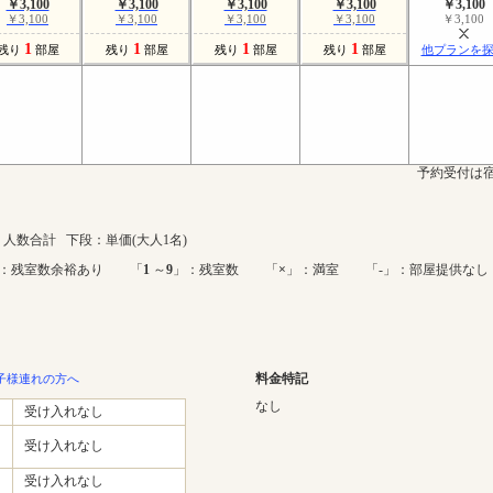
￥3,100
￥3,100
￥3,100
￥3,100
￥3,100
￥3,100
￥3,100
￥3,100
￥3,100
￥3,100
1
1
1
1
残り
部屋
残り
部屋
残り
部屋
残り
部屋
他プランを
予約受付は宿
人数合計 下段：単価(大人1名)
：残室数余裕あり 「
1
～
9
」：残室数 「
×
」：満室 「-」：部屋提供なし
料金特記
子様連れの方へ
なし
受け入れなし
受け入れなし
受け入れなし