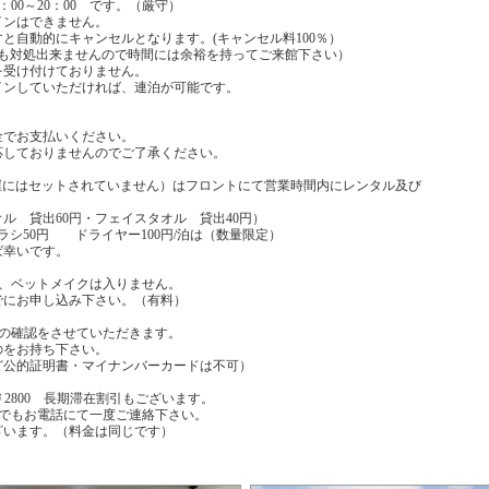
：00～20：00 です。（厳守）
インはできません。
すと自動的にキャンセルとなります。(キャンセル料100％）
も対処出来ませんので時間には余裕を持ってご来館下さい）
受け付けておりません。
ンしていただければ、連泊が可能です。
でお支払いください。
しておりませんのでご了承ください。
屋にはセットされていません）はフロントにて営業時間内にレンタル及び
 貸出60円・フェイスタオル 貸出40円）
シ50円 ドライヤー100円/泊は（数量限定）
幸いです。
ク、ベットメイクは入りません。
にお申し込み下さい。（有料）
前の確認をさせていただきます。
をお持ち下さい。
ど公的証明書・マイナンバーカードは不可）
￥2800 長期滞在割引もございます。
合でもお電話にて一度ご連絡下さい。
ざいます。（料金は同じです）