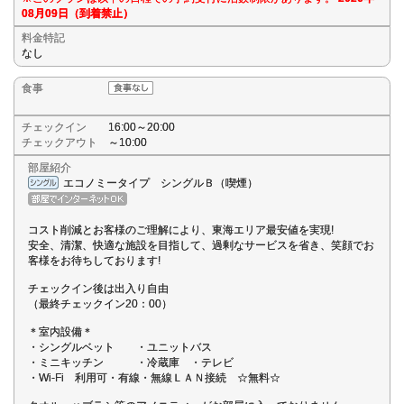
08月09日（到着禁止）
料金特記
なし
食事
チェックイン
16:00～20:00
チェックアウト
～10:00
部屋紹介
エコノミータイプ シングルＢ（喫煙）
コスト削減とお客様のご理解により、東海エリア最安値を実現!
安全、清潔、快適な施設を目指して、過剰なサービスを省き、笑顔でお
客様をお待ちしております!
チェックイン後は出入り自由
（最終チェックイン20：00）
＊室内設備＊
・シングルベット ・ユニットバス
・ミニキッチン ・冷蔵庫 ・テレビ
・Wi-Fi 利用可・有線・無線ＬＡＮ接続 ☆無料☆