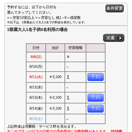
予約するには、以下から日付を
条件変更
選んでタップしてください。
○＝空室10室以上 ×＝空室なし 残1∼9＝残室数
※以下は、1部屋あたり大人1名での料金を表示しています。
1部屋大人1名子供0名利用の場合
次週
日付
合計
空室情報
×
8/9(日)
-
8/10(月)
1
予約
8/11(火)
￥3,100
-
8/12(水)
1
予約
8/13(木)
￥3,100
1
予約
8/14(金)
￥3,100
-
8/15(土)
上記料金は消費税・サービス料を含みます。
※このプランは以下の日程での予約受付に泊数制限があります。
2026年