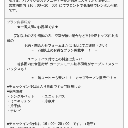
タオル、ハブラシ等のアメニティーがお部屋に入っておりません。
営業時間内（16：00～20：00）にてフロントで低価格でレンタル可能
です。
プラン内容紹介
★一番人気のお部屋です★
(7泊以上の方や団体の方、空室が無い場合など自社HPトップ右上掲
載の
予約・問合わせフォームまたはTELにてご連絡下さい）
＝ 7泊以上のお得なプラン掲載中！！ ＝
ユニットバス付でこの料金は安～い！
徒歩圏内に食堂街ザ･ガーデンモール岐阜羽島がオープン！スター
バックスも！
＝ 缶コーヒーも安い！！ カップラーメン販売中！＝
■チェックイン後は出入り自由です☆門限無し☆
■室内設備
・シングルベット ・ユニットバス
・ミニキッチン ・冷蔵庫
・片手鍋
・テレビ
■チェックイン受付は、16：00～20：00 です。（厳守）