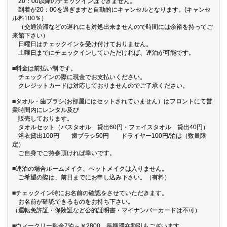
20：00以降のチェックインはできません。
到着が20：00を過ぎますと自動的にキャンセルとなります。(キャンセ
ル料100％）
（交通渋滞などの遅れにも対処出来ませんので時間には余裕を持ってご
来館下さい）
日曜日はチェックインを受け付けておりません。
土曜日までにチェックインしていただければ、連泊が可能です。
■料金は前払い制です。
チェックインの際に現金でお支払いください。
クレジットカードは対応しておりませんのでご了承ください。
■タオル・歯ブラシ(お部屋にはセットされていません）はフロントにて営
業時間内にレンタル及び
販売しております。
タオルセット（バスタオル 貸出60円・フェイスタオル 貸出40円）
浴衣貸出100円 歯ブラシ50円 ドライヤー100円/泊は（数量限
定）
ご自身でご持参頂ければ幸いです。
■連泊の場合ルームメイク、ベットメイクは入りません。
ご希望の際は、前日までにお申し込み下さい。（有料）
■チェックイン時にお名前の確認をさせていただきます。
お名前が確認できるものをお持ち下さい。
（運転免許証・保険証など公的証明書・マイナンバーカードは不可）
■ウィークリー料金7泊～￥2800 長期滞在割引もございます。