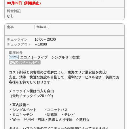
08月09日（到着禁止）
料金特記
なし
食事
チェックイン
16:00～20:00
チェックアウト
～10:00
部屋紹介
エコノミータイプ シングルＢ（喫煙）
コスト削減とお客様のご理解により、東海エリア最安値を実現!
安全、清潔、快適な施設を目指して、過剰なサービスを省き、笑顔でお
客様をお待ちしております!
チェックイン後は出入り自由
（最終チェックイン20：00）
＊室内設備＊
・シングルベット ・ユニットバス
・ミニキッチン ・冷蔵庫 ・テレビ
・Wi-Fi 利用可・有線・無線ＬＡＮ接続 ☆無料☆
タオル、ハブラシ等のアメニティーがお部屋に入っておりません。