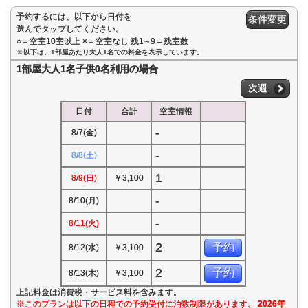
予約するには、以下から日付を
条件変更
選んでタップしてください。
○＝空室10室以上 ×＝空室なし 残1∼9＝残室数
※以下は、1部屋あたり大人1名での料金を表示しています。
1部屋大人1名子供0名利用の場合
次週
日付
合計
空室情報
-
8/7(金)
-
8/8(土)
1
8/9(日)
￥3,100
-
8/10(月)
-
8/11(火)
2
予約
8/12(水)
￥3,100
2
予約
8/13(木)
￥3,100
上記料金は消費税・サービス料を含みます。
※このプランは以下の日程での予約受付に泊数制限があります。
2026年