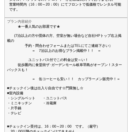
営業時間内（16：00～20：00）にてフロントで低価格でレンタル可能
です。
プラン内容紹介
★一番人気のお部屋です★
(7泊以上の方や団体の方、空室が無い場合など自社HPトップ右上掲
載の
予約・問合わせフォームまたはTELにてご連絡下さい）
＝ 7泊以上のお得なプラン掲載中！！ ＝
ユニットバス付でこの料金は安～い！
徒歩圏内に食堂街ザ･ガーデンモール岐阜羽島がオープン！スター
バックスも！
＝ 缶コーヒーも安い！！ カップラーメン販売中！＝
■チェックイン後は出入り自由です☆門限無し☆
■室内設備
・シングルベット ・ユニットバス
・ミニキッチン ・冷蔵庫
・片手鍋
・テレビ
■チェックイン受付は、16：00～20：00 です。（厳守）
20：00以降のチェックインはできません。