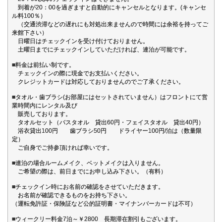
到着が20：00を過ぎますと自動的にキャンセルとなります。(キャンセ
ル料100％）
（交通渋滞などの遅れにも対処出来ませんので時間には余裕を持ってご
来館下さい）
日曜日はチェックインを受け付けておりません。
土曜日までにチェックインしていただければ、連泊が可能です。
■料金は前払い制です。
チェックインの際に現金でお支払いください。
クレジットカードは対応しておりませんのでご了承ください。
■タオル・歯ブラシ(お部屋にはセットされていません）はフロントにて営
業時間内にレンタル及び
販売しております。
タオルセット（バスタオル 貸出60円・フェイスタオル 貸出40円）
浴衣貸出100円 歯ブラシ50円 ドライヤー100円/泊は（数量限
定）
ご自身でご持参頂ければ幸いです。
■連泊の場合ルームメイク、ベットメイクは入りません。
ご希望の際は、前日までにお申し込み下さい。（有料）
■チェックイン時にお名前の確認をさせていただきます。
お名前が確認できるものをお持ち下さい。
（運転免許証・保険証など公的証明書・マイナンバーカードは不可）
■ウィークリー料金7泊～￥2800 長期滞在割引もございます。