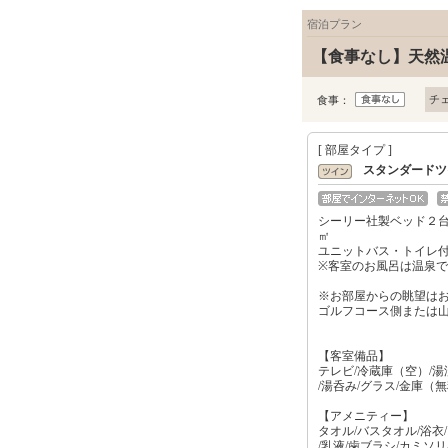
宿泊プラン
【食事なし】天然
チ
食事：
[ 部屋タイプ ]
スタンダードツ
シーリー社製ベッド２
㎡
ユニットバス・トイレ
※客室のお風呂は温泉
※お部屋からの眺望は
ゴルフコース側または
【客室備品】
テレビ/冷蔵庫（空）/
/湯呑み/グラス/金庫（
【アメニティー】
タオル/バスタオル/浴衣
/乳液/歯ブラシ/カミソ