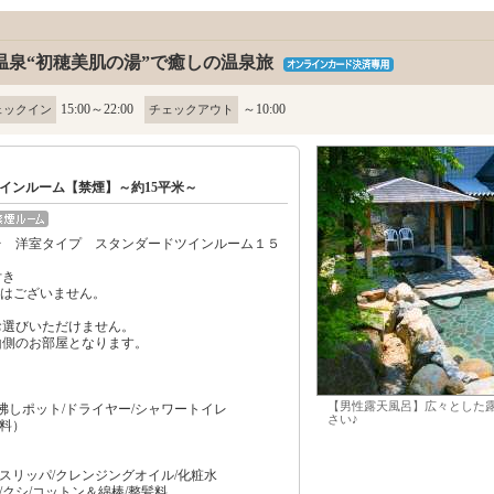
温泉“初穂美肌の湯”で癒しの温泉旅
15:00～22:00
～10:00
ェックイン
チェックアウト
インルーム【禁煙】～約15平米～
台 洋室タイプ スタンダードツインルーム１５
付き
ではございません。
お選びいただけません。
山側のお部屋となります。
【男性露天風呂】広々とした
湯沸しポット/ドライヤー/シャワートイレ
さい♪
無料）
/スリッパ/クレンジングオイル/化粧水
リ/クシ/コットン＆綿棒/整髪料