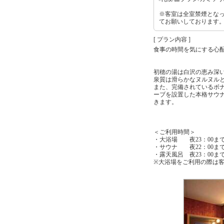
※客室は全室禁煙とな
てお願いしております
[ プラン内容 ]
食事の時間を気にする心
初穂の湯は白沢の恵み深
泉質は滑らかなヌルヌル
また、完備されているボ
ーブを設置した本格サウ
きます。
＜ご利用時間＞
・大浴場 夜23：00まで
・サウナ 夜22：00ま
・露天風呂 夜23：00ま
※大浴場をご利用の際は