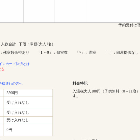
予約受付は宿
人数合計 下段：単価(大人1名)
：残室数余裕あり 「
1
～
9
」：残室数 「
×
」：満室 「-」：部屋提供なし
インカード決済とは
決済
料金特記
子様連れの方へ
入湯税大人100円（子供無料（0～11歳
5500円
す。
受け入れなし
受け入れなし
受け入れなし
0円