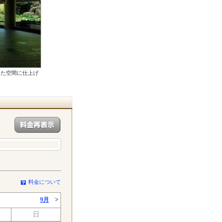
した空間に仕上げ
料金について
9月
>
日