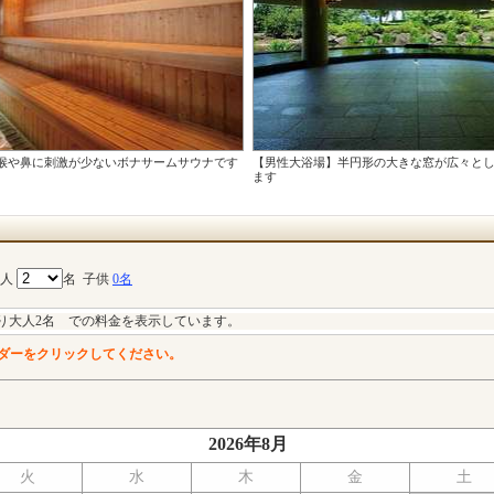
喉や鼻に刺激が少ないボナサームサウナです
【男性大浴場】半円形の大きな窓が広々と
ます
大人
名
子供
0名
り大人2名 での料金を表示しています。
ダーをクリックしてください。
2026年8月
火
水
木
金
土