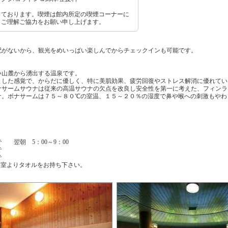
っております。喫煙は館内所定の喫煙コーナーに
。ご理解ご協力をお願い申し上げます。
配がないから、観光をめいっぱい楽しんでからチェックインも可能です。
い山麓から湧出する温泉です。
とした感覚で、からだに優しく、特に美肌効果、疲労回復やストレス解消に優れてい
ナサームサウナは従来の高温サウナの欠点を改良し安全性を第一に考えた、フィンラ
ナ。ボナサームは７５～８０℃の室温、１５～２０％の湿度で鼻や喉への刺激もやわ
 翌朝 5：00～9：00
で
で
客室よりタオルをお持ち下さい。