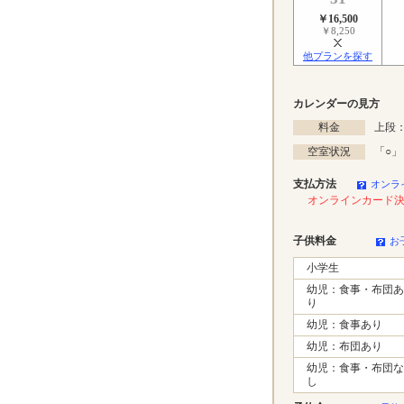
￥16,500
￥8,250
他プランを探す
カレンダーの見方
料金
上段：
空室状況
「
○
」
支払方法
オンラ
オンラインカード
子供料金
お
小学生
幼児：食事・布団あ
り
幼児：食事あり
幼児：布団あり
幼児：食事・布団な
し