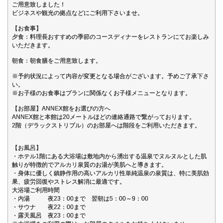
ご用意致しました！
ビジネスや観光の拠点などにご利用下さいませ。
【お食事】
夕食：料理長おすすめの季節のコースディナーをレストランにてお楽しみ
いただきます。
朝食：朝食膳をご用意致します。
※予約状況によって内容が変更となる場合がございます。予めご了承下さ
い。
※お子様のお食事はプランに関係なくお子様メニューとなります。
【お部屋】ANNEX館をお選びの方へ
ANNEX館と本館は20メートルほどの連絡通路で繋がっております。
2階（デラックストリプル）のお部屋へは階段をご利用いただきます。
【お風呂】
・ホテル1階にある大浴場は敷地内から湧出する温泉でヌルヌルとした肌
触りが特徴的でアルカリ泉質のお湯が美肌へと導きます。
・身体に優しく鎮静作用の高いアルカリ性単純温泉の泉質は、特に美肌効
果、疲労回復やストレス解消に最適です。
大浴場ご利用時間
・内湯 夜23：00まで 翌朝は5：00～9：00
・サウナ 夜22：00まで
・露天風呂 夜23：00まで