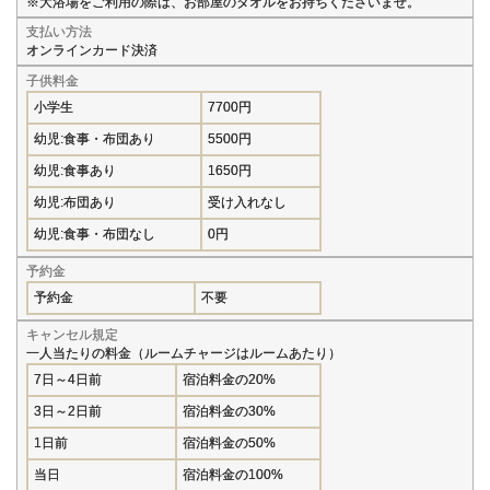
※大浴場をご利用の際は、お部屋のタオルをお持ちくださいませ。
支払い方法
オンラインカード決済
子供料金
小学生
7700円
幼児:食事・布団あり
5500円
幼児:食事あり
1650円
幼児:布団あり
受け入れなし
幼児:食事・布団なし
0円
予約金
予約金
不要
キャンセル規定
一人当たりの料金（ルームチャージはルームあたり）
7日～4日前
宿泊料金の20%
3日～2日前
宿泊料金の30%
1日前
宿泊料金の50%
当日
宿泊料金の100%