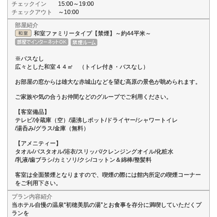
チェックイン
15:00～19:00
チェックアウト
～10:00
部屋紹介
和室ファミリータイプ【禁煙】～約44平米～
※バスなし
広々とした和室４４㎡ （トイレ付き・バスなし）
お部屋の窓からは雄大な赤城山などを望む高原の景色が眺められます。
ご家族や気の合うお仲間などのグループでご利用ください。
【客室備品】
テレビ/冷蔵庫（空）/湯沸しポット/ドライヤー/シャワートイレ
/湯呑み/グラス/金庫（無料）
【アメニティー】
タオル/バスタオル/浴衣/スリッパ/クレンジングオイル/化粧水
/乳液/歯ブラシ/カミソリ/クシ/コットン＆綿棒/整髪料
客室は全面禁煙となりますので、喫煙の際には館内所定の喫煙コーナー
をご利用下さい。
プラン内容紹介
当ホテル自慢の温泉“初穂美肌の湯”とお食事を存分に満喫していただくプ
ランを