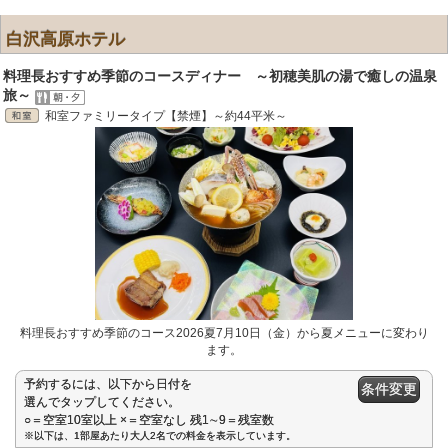
白沢高原ホテル
料理長おすすめ季節のコースディナー ～初穂美肌の湯で癒しの温泉
旅～
和室ファミリータイプ【禁煙】～約44平米～
料理長おすすめ季節のコース2026夏7月10日（金）から夏メニューに変わり
ます。
予約するには、以下から日付を
条件変更
選んでタップしてください。
○＝空室10室以上 ×＝空室なし 残1∼9＝残室数
※以下は、1部屋あたり大人2名での料金を表示しています。