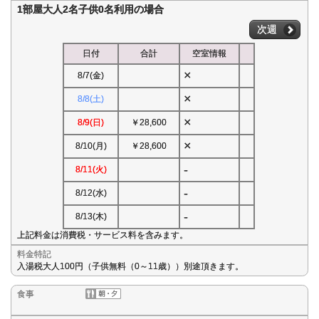
1部屋大人2名子供0名利用の場合
次週
日付
合計
空室情報
×
8/7(金)
×
8/8(土)
×
8/9(日)
￥28,600
×
8/10(月)
￥28,600
-
8/11(火)
-
8/12(水)
-
8/13(木)
上記料金は消費税・サービス料を含みます。
料金特記
入湯税大人100円（子供無料（0～11歳））別途頂きます。
食事