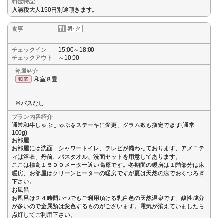
料金特記
入湯税大人150円別途頂きます。
食事
チェックイン
15:00～18:00
チェックアウト
～10:00
部屋紹介
和室８畳
※バスなし
プラン内容紹介
通常和牛しゃぶしゃぶをステーキに変更、グラム数も指定できす(通常
100g)
お部屋
お部屋には洗面、シャワートイレ、テレビが備わっております、アメニテ
ィは浴衣、丹前、バスタオル、洗面セットを用意してあります。
ここは標高１５００メーター近い高原です。冬期間の暖房は１階部分は床
暖房、お部屋はクリーンヒーターの暖房ですが夏は天然の涼でおくつろぎ
下さい。
お風呂
お風呂は２４時間いつでもご利用頂ける乳白色の天然温泉です、酸性成分
が多いので金属類は変色するものがございます。電気が消えていましたら
点灯してご利用下さい。