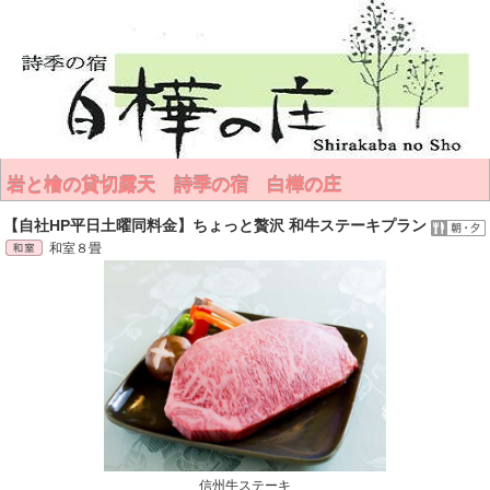
岩と檜の貸切露天 詩季の宿 白樺の庄
【自社HP平日土曜同料金】ちょっと贅沢 和牛ステーキプラン
和室８畳
信州牛ステーキ