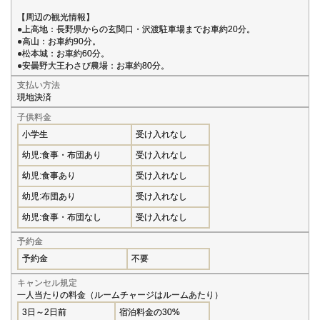
【周辺の観光情報】
●上高地：長野県からの玄関口・沢渡駐車場までお車約20分。
●高山：お車約90分。
●松本城：お車約60分。
●安曇野大王わさび農場：お車約80分。
支払い方法
現地決済
子供料金
小学生
受け入れなし
幼児:食事・布団あり
受け入れなし
幼児:食事あり
受け入れなし
幼児:布団あり
受け入れなし
幼児:食事・布団なし
受け入れなし
予約金
予約金
不要
キャンセル規定
一人当たりの料金（ルームチャージはルームあたり）
3日～2日前
宿泊料金の30%