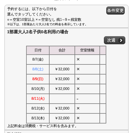
予約するには、以下から日付を
条件変更
選んでタップしてください。
○＝空室10室以上 ×＝空室なし 残1∼9＝残室数
※以下は、1部屋あたり大人2名での料金を表示しています。
1部屋大人2名子供0名利用の場合
次週
日付
合計
空室情報
×
8/7(金)
×
8/8(土)
￥32,000
×
8/9(日)
￥32,000
×
8/10(月)
￥32,000
-
8/11(火)
×
8/12(水)
￥32,000
×
8/13(木)
￥32,000
上記料金は消費税・サービス料を含みます。