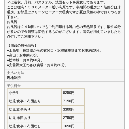
ィは浴衣、丹前、バスタオル、洗面セットを用意してあります。
ここは標高１５００メーター近い高原です。冬期間の暖房は１階部分は床
暖房、お部屋はクリーンヒーターの暖房ですが夏は天然の涼でおくつろぎ
下さい。
お風呂
お風呂は２４時間いつでもご利用頂ける乳白色の天然温泉です、酸性成分
が多いので金属類は変色するものがございます。電気が消えていましたら
点灯してご利用下さい。
【周辺の観光情報】
●上高地：長野県からの玄関口・沢渡駐車場までお車約20分。
●高山：お車約90分。
●松本城：お車約60分。
●安曇野大王わさび農場：お車約80分。
支払い方法
現地決済
子供料金
小学生
8250円
幼児:食事・布団あり
7150円
幼児:食事あり
3300円
幼児:布団あり
2750円
幼児:食事・布団なし
1650円