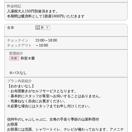
料金特記
入湯税大人150円別途頂きます。
冬期間は暖房料として1部屋1000円いただきます
食事
チェックイン
15:00～18:00
チェックアウト
～10:00
部屋紹介
和室８畳
※バスなし
プラン内容紹介
【おかまいなし】
・お布団敷きがセルフサービスとなります。
・基本的にスタッフが客室へお伺いすることはありません。
・気兼ねなく自由にお寛ぎください。
※必要な場合にはスタッフまでお申し付けください。
信州牛のしゃぶしゃぶに、女将の手造り季節の山菜料理付
お部屋
お部屋には洗面、シャワートイレ、テレビが備わっております、アメニテ