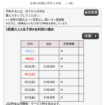
女将の自慢の手作り夕食。（一例）
予約するには、以下から日付を
条件変更
選んでタップしてください。
○＝空室10室以上 ×＝空室なし 残1∼9＝残室数
※以下は、1部屋あたり大人2名での料金を表示しています。
1部屋大人2名子供0名利用の場合
次週
日付
合計
空室情報
×
8/8(土)
×
8/9(日)
×
8/10(月)
￥28,600
-
8/11(火)
×
8/12(水)
￥28,600
×
8/13(木)
￥28,600
×
8/14(金)
￥28,600
上記料金は消費税・サービス料を含みます。