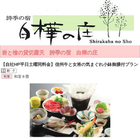
岩と檜の貸切露天 詩季の宿 白樺の庄
【自社HP平日土曜同料金】信州牛と女将の気まぐれ小鉢御膳付プラン
和室８畳