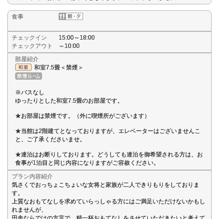
食事
チェックイン
15:00～18:00
チェックアウト
～10:00
部屋紹介
和室7.5畳＜禁煙＞
※バスなし
ゆったりとした和室7.5畳のお部屋です。
★お部屋は禁煙です。（外に喫煙所がございます）
★当館は2階建てとなっておりますが、エレベーターはございませんこ
と、ご了承くださいませ。
★連泊はお断りしております。どうしても連泊を御希望される方は、お
食事が1泊目と同じ内容になりますがご容赦ください。
プラン内容紹介
気さくでおっちょこちょいな女将と家族が二人できりもりをしておりま
す。
上質なおもてなしを求めていらっしゃる方にはご満足いただけないかもし
れませんが、
田舎ならではの方言で、精一杯おもてなしをさせていただきたいと考えて