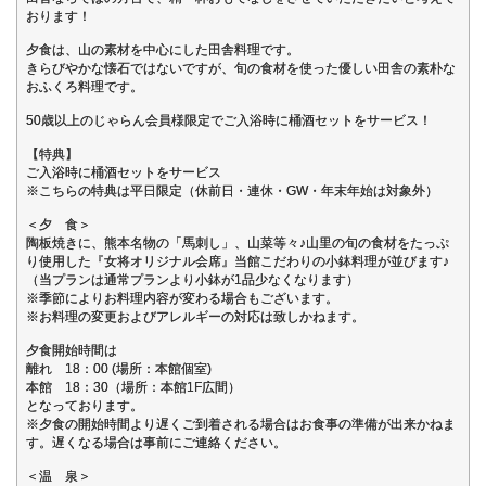
おります！
夕食は、山の素材を中心にした田舎料理です。
きらびやかな懐石ではないですが、旬の食材を使った優しい田舎の素朴な
おふくろ料理です。
50歳以上のじゃらん会員様限定でご入浴時に桶酒セットをサービス！
【特典】
ご入浴時に桶酒セットをサービス
※こちらの特典は平日限定（休前日・連休・GW・年末年始は対象外）
＜夕 食＞
陶板焼きに、熊本名物の「馬刺し」、山菜等々♪山里の旬の食材をたっぷ
り使用した『女将オリジナル会席』当館こだわりの小鉢料理が並びます♪
（当プランは通常プランより小鉢が1品少なくなります）
※季節によりお料理内容が変わる場合もございます。
※お料理の変更およびアレルギーの対応は致しかねます。
夕食開始時間は
離れ 18：00 (場所：本館個室)
本館 18：30（場所：本館1F広間）
となっております。
※夕食の開始時間より遅くご到着される場合はお食事の準備が出来かねま
す。遅くなる場合は事前にご連絡ください。
＜温 泉＞