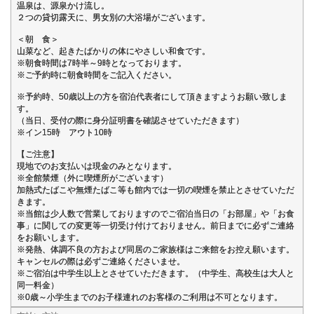
温泉は、源泉かけ流し。
２つの貸切露天に、男女別の大浴場がございます。
＜朝 食＞
山菜など、起きたばかりの体にやさしい和食です。
※朝食時間は7時半～9時となっております。
※ご予約時に朝食時間をご記入ください。
※予約時、50歳以上の方を宿泊代表者にして頂きますようお願い致しま
す。
（当日、受付の際に身分証明書を確認させていただきます）
※イン15時 アウト10時
【ご注意】
現地でのお支払いは現金のみとなります。
※全館禁煙（外に喫煙所がございます）
加熱式たばこや無煙たばこ等も館内では一切の喫煙を禁止とさせていただ
きます。
※当館は少人数で営業しておりますのでご宿泊当日の「お部屋」や「お食
事」に関しての変更等一切受け付けておりません。前日までに必ずご連絡
をお願いします。
※発熱、体調不良の方および同居のご家族様はご来館をお控え願います。
キャンセルの際は必ずご連絡くださいませ。
※ご宿泊は中学生以上とさせていただきます。（中学生、高校生は大人と
同一料金）
※0歳～小学生までのお子様連れのお客様のご利用は不可となります。