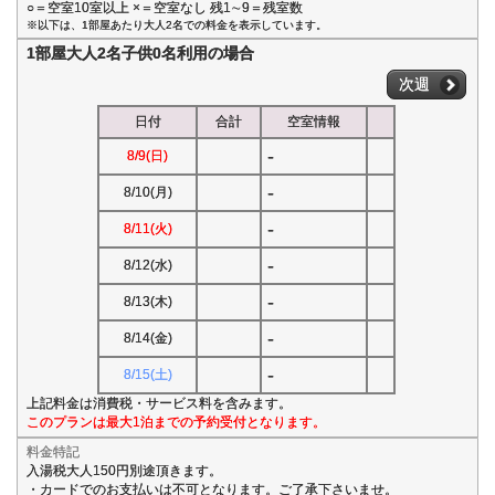
○＝空室10室以上 ×＝空室なし 残1∼9＝残室数
※以下は、1部屋あたり大人2名での料金を表示しています。
1部屋大人2名子供0名利用の場合
次週
日付
合計
空室情報
-
8/9(日)
-
8/10(月)
-
8/11(火)
-
8/12(水)
-
8/13(木)
-
8/14(金)
-
8/15(土)
上記料金は消費税・サービス料を含みます。
このプランは最大1泊までの予約受付となります。
料金特記
入湯税大人150円別途頂きます。
・カードでのお支払いは不可となります。ご了承下さいませ。