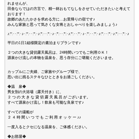
れませんが、
田舎ならではの方言で、精一杯おもてなしをさせていただきたいと考えて
おります！
故郷のあたたかさを求める方に…お里帰りの宿です♪
みんな家族と思って気さくな女将とおしゃべりを楽しみましょう♪
♪:*:･･:*:･♪･:*:･･:*:･♪:*:･･:*:･♪･:*:･･:*:･♪:*:･･:*:･♪･:*:･･:*:･♪:*:･･:*:･♪:*:･･:*:･♪
平日の1日1組様限定の素泊まりプランです♪
２つの大きな貸切露天風呂は、24時間いつでもご利用ＯＫ！
源泉かけ流しの本物を温泉を、思う存分にご堪能くださいませ。
カップルにご夫婦、ご家族やグループ様で、
思い出に残るステキなひとときをお過ごしください。
◆温 泉◆
男女別の大浴場（露天付き）に、
２ つ の 大 き な 貸 切 露 天 風 呂 が ございます。
すべて源泉かけ流し！飲泉も可能な良泉です♪
すべての湯船が
２ ４ 時 間 い つ で も ご 利 用 オ ッ ケ ー ♪♪
一度入るとクセになる温泉を、ご体感ください。
◆お部屋◆