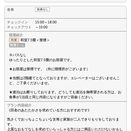
食事
チェックイン
15:00～18:00
チェックアウト
～10:00
部屋紹介
和室7.5畳＜禁煙＞
※バスなし
ゆったりとした和室7.5畳のお部屋です。
★お部屋は禁煙です。（外に喫煙所がございます）
★当館は2階建てとなっておりますが、エレベーターはございませんこ
と、ご了承くださいませ。
★連泊はお断りしております。どうしても連泊を御希望される方は、お
食事が1泊目と同じ内容になりますがご容赦ください。
プラン内容紹介
《田舎のあたたかさを求めている方におすすめです》
気さくでおっちょこちょいな女将と家族が二人できりもりをしておりま
す。
上質なおもてなしを求めていらっしゃる方にはご満足いただけないかもし