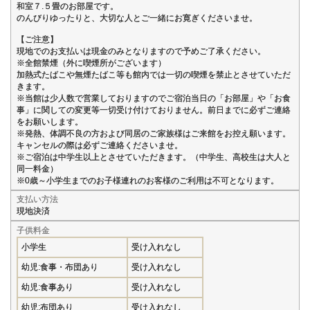
和室７.５畳のお部屋です。
のんびりゆったりと、大切な人とご一緒にお寛ぎくださいませ。
【ご注意】
現地でのお支払いは現金のみとなりますので予めご了承ください。
※全館禁煙（外に喫煙所がございます）
加熱式たばこや無煙たばこ等も館内では一切の喫煙を禁止とさせていただ
きます。
※当館は少人数で営業しておりますのでご宿泊当日の「お部屋」や「お食
事」に関しての変更等一切受け付けておりません。前日までに必ずご連絡
をお願いします。
※発熱、体調不良の方および同居のご家族様はご来館をお控え願います。
キャンセルの際は必ずご連絡くださいませ。
※ご宿泊は中学生以上とさせていただきます。（中学生、高校生は大人と
同一料金）
※0歳～小学生までのお子様連れのお客様のご利用は不可となります。
支払い方法
現地決済
子供料金
小学生
受け入れなし
幼児:食事・布団あり
受け入れなし
幼児:食事あり
受け入れなし
幼児:布団あり
受け入れなし