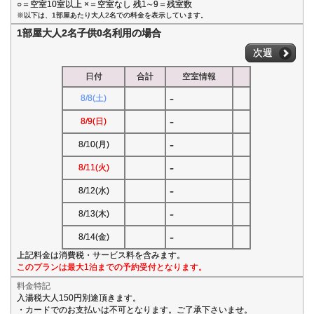
○＝空室10室以上 ×＝空室なし 残1∼9＝残室数
※以下は、1部屋あたり大人2名での料金を表示しています。
1部屋大人2名子供0名利用の場合
次週
日付
合計
空室情報
-
8/8(土)
-
8/9(日)
-
8/10(月)
-
8/11(火)
-
8/12(水)
-
8/13(木)
-
8/14(金)
上記料金は消費税・サービス料を含みます。
このプランは最大1泊までの予約受付となります。
料金特記
入湯税大人150円別途頂きます。
・カードでのお支払いは不可となります。ご了承下さいませ。