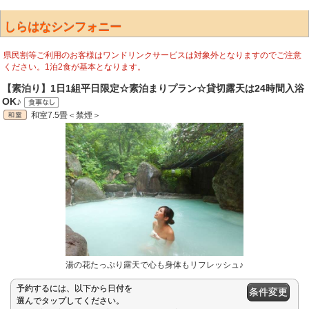
しらはなシンフォニー
県民割等ご利用のお客様はワンドリンクサービスは対象外となりますのでご注意
ください。1泊2食が基本となります。
【素泊り】1日1組平日限定☆素泊まりプラン☆貸切露天は24時間入浴
OK♪
和室7.5畳＜禁煙＞
湯の花たっぷり露天で心も身体もリフレッシュ♪
予約するには、以下から日付を
条件変更
選んでタップしてください。