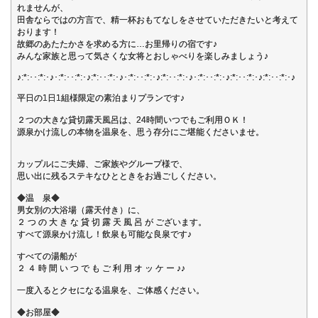
れませんが、
田舎ならではの方言で、精一杯おもてなしをさせていただきたいと考えて
おります！
故郷のあたたかさを求める方に…お里帰りの宿です♪
みんな家族と思って気さくな女将とおしゃべりを楽しみましょう♪
♪:*:･･:*:･♪･:*:･･:*:･♪:*:･･:*:･♪･:*:･･:*:･♪:*:･･:*:･♪･:*:･･:*:･♪:*:･･:*:･♪:*:･･:*:･♪
平日の1日1組様限定の素泊まりプランです♪
２つの大きな貸切露天風呂は、24時間いつでもご利用ＯＫ！
源泉かけ流しの本物を温泉を、思う存分にご堪能くださいませ。
カップルにご夫婦、ご家族やグループ様で、
思い出に残るステキなひとときをお過ごしください。
◆温 泉◆
男女別の大浴場（露天付き）に、
２ つ の 大 き な 貸 切 露 天 風 呂 が ございます。
すべて源泉かけ流し！飲泉も可能な良泉です♪
すべての湯船が
２ ４ 時 間 い つ で も ご 利 用 オ ッ ケ ー ♪♪
一度入るとクセになる温泉を、ご体感ください。
◆お部屋◆