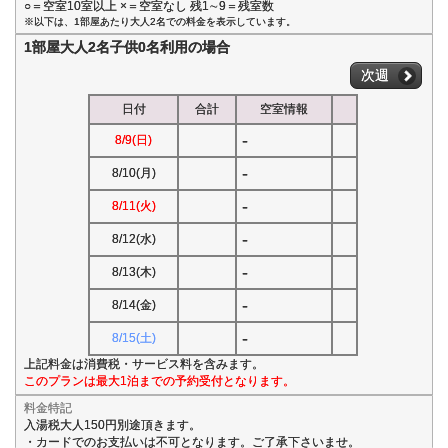
○＝空室10室以上 ×＝空室なし 残1∼9＝残室数
※以下は、1部屋あたり大人2名での料金を表示しています。
1部屋大人2名子供0名利用の場合
次週
日付
合計
空室情報
-
8/9(日)
-
8/10(月)
-
8/11(火)
-
8/12(水)
-
8/13(木)
-
8/14(金)
-
8/15(土)
上記料金は消費税・サービス料を含みます。
このプランは最大1泊までの予約受付となります。
料金特記
入湯税大人150円別途頂きます。
・カードでのお支払いは不可となります。ご了承下さいませ。