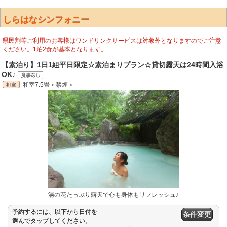
しらはなシンフォニー
県民割等ご利用のお客様はワンドリンクサービスは対象外となりますのでご注意
ください。1泊2食が基本となります。
【素泊り】1日1組平日限定☆素泊まりプラン☆貸切露天は24時間入浴
OK♪
和室7.5畳＜禁煙＞
湯の花たっぷり露天で心も身体もリフレッシュ♪
予約するには、以下から日付を
条件変更
選んでタップしてください。