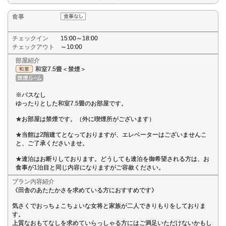
食事
チェックイン
15:00～18:00
チェックアウト
～10:00
部屋紹介
和室7.5畳＜禁煙＞
※バスなし
ゆったりとした和室7.5畳のお部屋です。
★お部屋は禁煙です。（外に喫煙所がございます）
★当館は2階建てとなっておりますが、エレベーターはございませんこ
と、ご了承くださいませ。
★連泊はお断りしております。どうしても連泊を御希望される方は、お
食事が1泊目と同じ内容になりますがご容赦ください。
プラン内容紹介
《田舎のあたたかさを求めている方におすすめです》
気さくでおっちょこちょいな女将と家族が二人できりもりをしておりま
す。
上質なおもてなしを求めていらっしゃる方にはご満足いただけないかもし