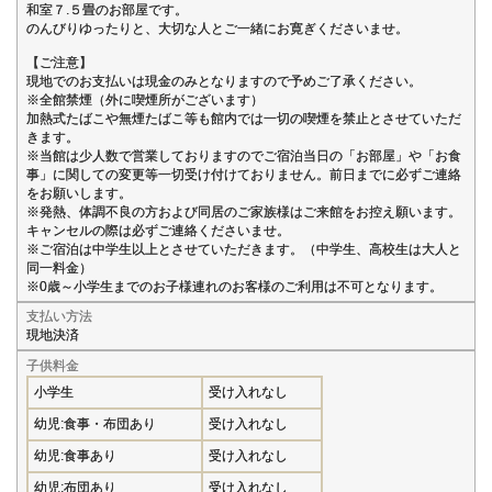
和室７.５畳のお部屋です。
のんびりゆったりと、大切な人とご一緒にお寛ぎくださいませ。
【ご注意】
現地でのお支払いは現金のみとなりますので予めご了承ください。
※全館禁煙（外に喫煙所がございます）
加熱式たばこや無煙たばこ等も館内では一切の喫煙を禁止とさせていただ
きます。
※当館は少人数で営業しておりますのでご宿泊当日の「お部屋」や「お食
事」に関しての変更等一切受け付けておりません。前日までに必ずご連絡
をお願いします。
※発熱、体調不良の方および同居のご家族様はご来館をお控え願います。
キャンセルの際は必ずご連絡くださいませ。
※ご宿泊は中学生以上とさせていただきます。（中学生、高校生は大人と
同一料金）
※0歳～小学生までのお子様連れのお客様のご利用は不可となります。
支払い方法
現地決済
子供料金
小学生
受け入れなし
幼児:食事・布団あり
受け入れなし
幼児:食事あり
受け入れなし
幼児:布団あり
受け入れなし