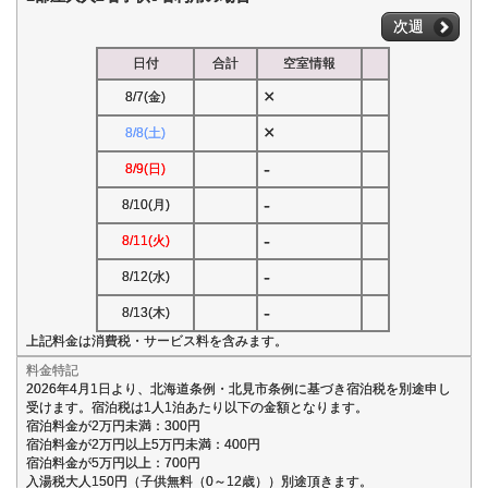
次週
日付
合計
空室情報
×
8/7(金)
×
8/8(土)
-
8/9(日)
-
8/10(月)
-
8/11(火)
-
8/12(水)
-
8/13(木)
上記料金は消費税・サービス料を含みます。
料金特記
2026年4月1日より、北海道条例・北見市条例に基づき宿泊税を別途申し
受けます。宿泊税は1人1泊あたり以下の金額となります。
宿泊料金が2万円未満：300円
宿泊料金が2万円以上5万円未満：400円
宿泊料金が5万円以上：700円
入湯税大人150円（子供無料（0～12歳））別途頂きます。