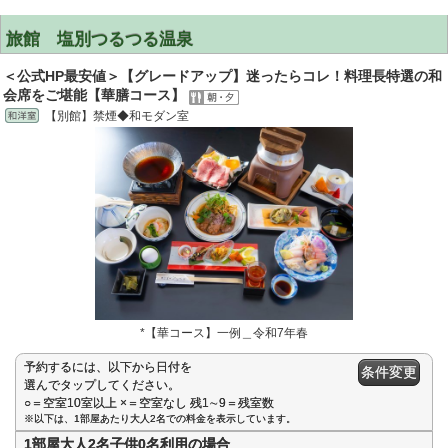
旅館 塩別つるつる温泉
＜公式HP最安値＞【グレードアップ】迷ったらコレ！料理長特選の和
会席をご堪能【華膳コース】
【別館】禁煙◆和モダン室
*【華コース】一例＿令和7年春
予約するには、以下から日付を
条件変更
選んでタップしてください。
○＝空室10室以上 ×＝空室なし 残1∼9＝残室数
※以下は、1部屋あたり大人2名での料金を表示しています。
1部屋大人2名子供0名利用の場合