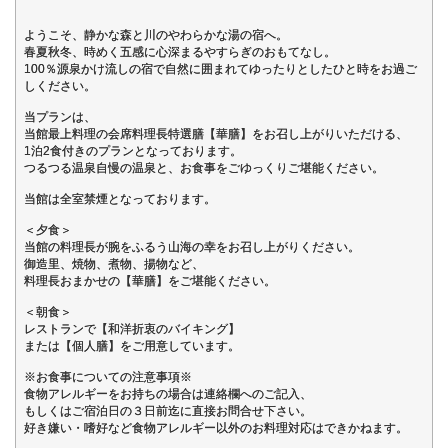
ようこそ、静かな森と川のやわらかな湯の宿へ。
春夏秋冬、時めく五感に心深まるやすらぎのおもてなし。
100％源泉かけ流しの宿で自然に囲まれてゆったりとしたひと時をお過ご
しください。
当プランは、
当館最上料理の会席料理長特選膳【華膳】をお召し上がりいただける、
1泊2食付きのプランとなっております。
つるつる温泉自慢の温泉と、お食事をごゆっくりご堪能ください。
当館は全室禁煙となっております。
＜夕食＞
当館の料理長が腕をふるう山海の幸をお召し上がりください。
御造里、焼物、煮物、揚物など、
料理長おまかせの【華膳】をご堪能ください。
＜朝食＞
レストランで【和洋折衷のバイキング】
または【個人膳】をご用意しています。
※お食事についての注意事項※
食物アレルギーをお持ちの場合は連絡欄へのご記入、
もしくはご宿泊日の３日前迄に直接お問合せ下さい。
好き嫌い・嗜好など食物アレルギー以外のお料理対応はできかねます。