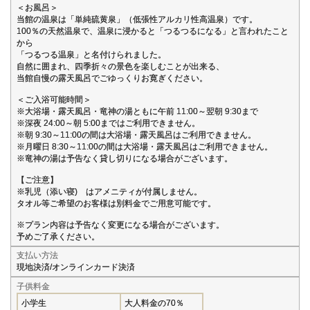
＜お風呂＞
当館の温泉は「単純硫黄泉」（低張性アルカリ性高温泉）です。
100％の天然温泉で、温泉に浸かると「つるつるになる」と言われたこと
から
「つるつる温泉」と名付けられました。
自然に囲まれ、四季折々の景色を楽しむことが出来る、
当館自慢の露天風呂でごゆっくりお寛ぎください。
＜ご入浴可能時間＞
※大浴場・露天風呂・竜神の湯ともに午前 11:00～翌朝 9:30まで
※深夜 24:00～朝 5:00まではご利用できません。
※朝 9:30～11:00の間は大浴場・露天風呂はご利用できません。
※月曜日 8:30～11:00の間は大浴場・露天風呂はご利用できません。
※竜神の湯は予告なく貸し切りになる場合がございます。
【ご注意】
※乳児（添い寝) はアメニティが付属しません。
タオル等ご希望のお客様は別料金でご用意可能です。
※プラン内容は予告なく変更になる場合がございます。
予めご了承ください。
支払い方法
現地決済/オンラインカード決済
子供料金
小学生
大人料金の70％