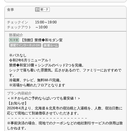
食事
チェックイン
15:00～19:00
チェックアウト
～10:00
部屋紹介
【別館】禁煙◆和モダン室
※バスなし
令和2年6月リニューアル！
禁煙◆和室10畳＋シングルのベッド2つを完備。
シックで落ち着いた雰囲気。広さがあるので、ファミリーにおすすめで
す。
冷蔵庫、テレビ、無料Wi-Fi完備。
※浴場から離れたフロアとなります
プラン内容紹介
＜ＨＰからのご予約ならばいつでも最安値！＞
【お知らせ】
2026年4月より、北海道＆北見市の宿泊税と入湯税を、人数、宿泊日数に
応じて現地にて別途徴収させていただきます。
－－－－－－－－－－－－－－－－－－－－－－－
※事前決済の場合、現地でのクーポンなどの他社割引サービスの併用は致
しかねます。