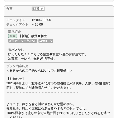
食事
チェックイン
15:00～19:00
チェックアウト
～10:00
部屋紹介
【新館】禁煙◆和室
※バスなし
ゆったり広々くつろげる禁煙◆和室12畳のお部屋です。
冷蔵庫、テレビ、無料Wi-Fi完備。
プラン内容紹介
＜ＨＰからのご予約ならばいつでも最安値！＞
【お知らせ】
2026年4月より、北海道＆北見市の宿泊税と入湯税を、人数、宿泊日数に
応じて現地にて別途徴収させていただきます。
－－－－－－－－－－－－－－－－－－－－－－－
ようこそ、静かな森と川のやわらかな湯の宿へ。
春夏秋冬、時めく五感に心深まるやすらぎのおもてなし。
100％源泉かけ流しの宿で自然に囲まれてゆったりとしたひと時をお過ご
しください。