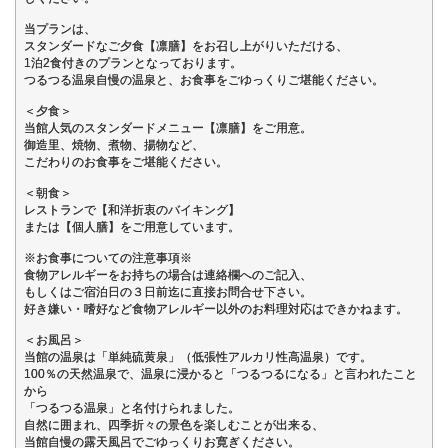
当プランは、
スタンダードなご夕食【凛膳】をお召し上がりいただける、
1泊2食付きのプランとなっております。
つるつる温泉自慢の温泉と、お食事をごゆっくりご堪能ください。
＜夕食＞
当館人気のスタンダードメニュー【凛膳】をご用意。
御造里、焼物、煮物、揚物など、
こだわりのお食事をご堪能ください。
＜朝食＞
レストランで【和洋折衷のバイキング】
または【個人膳】をご用意しています。
※お食事についての注意事項※
食物アレルギーをお持ちの場合は連絡欄へのご記入、
もしくはご宿泊日の３日前迄に直接お問合せ下さい。
好き嫌い・嗜好など食物アレルギー以外のお料理対応はできかねます。
＜お風呂＞
当館の温泉は「単純硫黄泉」（低張性アルカリ性高温泉）です。
100％の天然温泉で、温泉に浸かると「つるつるになる」と言われたこと
から
「つるつる温泉」と名付けられました。
自然に囲まれ、四季折々の景色を楽しむことが出来る、
当館自慢の露天風呂でごゆっくりお寛ぎください。