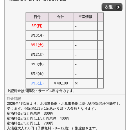
次週
日付
合計
空室情報
-
8/9(日)
-
8/10(月)
-
8/11(火)
-
8/12(水)
-
8/13(木)
-
8/14(金)
×
8/15(土)
￥40,100
上記料金は消費税・サービス料を含みます。
料金特記
2026年4月1日より、北海道条例・北見市条例に基づき宿泊税を別途申し
受けます。宿泊税は1人1泊あたり以下の金額となります。
宿泊料金が2万円未満：300円
宿泊料金が2万円以上5万円未満：400円
宿泊料金が5万円以上：700円
入湯税大人150円（子供無料（0～12歳））別途頂きます。