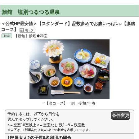
旅館 塩別つるつる温泉
＜公式HP最安値＞【スタンダード】品数多めでお腹いっぱい♪【凛膳
コース】
【新館】禁煙◆和室
*【凛コース】一例＿令和7年春
予約するには、以下から日付を
条件変更
選んでタップしてください。
○＝空室10室以上 ×＝空室なし 残1∼9＝残室数
※以下は、1部屋あたり大人2名での料金を表示しています。
1部屋大人2名子供0名利用の場合