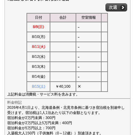
次週
日付
合計
空室情報
-
8/9(日)
-
8/10(月)
-
8/11(火)
-
8/12(水)
-
8/13(木)
-
8/14(金)
×
8/15(土)
￥40,100
上記料金は消費税・サービス料を含みます。
料金特記
2026年4月1日より、北海道条例・北見市条例に基づき宿泊税を別途申し
受けます。宿泊税は1人1泊あたり以下の金額となります。
宿泊料金が2万円未満：300円
宿泊料金が2万円以上5万円未満：400円
宿泊料金が5万円以上：700円
入湯税大人150円（子供無料（0～12歳））別途頂きます。