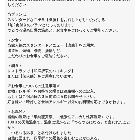
しください。
当プランは、
スタンダードなご夕食【凛膳】をお召し上がりいただける、
1泊2食付きのプランとなっております。
つるつる温泉自慢の温泉と、お食事をごゆっくりご堪能ください。
＜夕食＞
当館人気のスタンダードメニュー【凛膳】をご用意。
御造里、焼物、煮物、揚物など、
こだわりのお食事をご堪能ください。
＜朝食＞
レストランで【和洋折衷のバイキング】
または【個人膳】をご用意しています。
※お食事についての注意事項※
食物アレルギーをお持ちの場合は連絡欄へのご記入、
もしくはご宿泊日の３日前迄に直接お問合せ下さい。
好き嫌い・嗜好など食物アレルギー以外のお料理対応はできかねます。
＜お風呂＞
当館の温泉は「単純硫黄泉」（低張性アルカリ性高温泉）です。
100％の天然温泉で、温泉に浸かると「つるつるになる」と言われたこと
から
「つるつる温泉」と名付けられました。
自然に囲まれ、四季折々の景色を楽しむことが出来る、