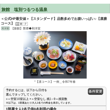
旅館 塩別つるつる温泉
＜公式HP最安値＞【スタンダード】品数多めでお腹いっぱい♪【凛膳
コース】
【新館】禁煙◆和洋室
*【凛コース】一例＿令和7年春
予約するには、以下から日付を
条件変更
選んでタップしてください。
○＝空室10室以上 ×＝空室なし 残1∼9＝残室数
※以下は、1部屋あたり大人2名での料金を表示しています。
1部屋大人2名子供0名利用の場合