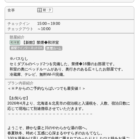
食事
チェックイン
15:00～19:00
チェックアウト
～10:00
部屋紹介
【新館】禁煙◆和洋室
※バスなし
セミダブルのベッド2つを完備した、禁煙◆16畳のお部屋です。
和室の奥にベッドルームがあり、奥行きのある広々したお部屋です。
冷蔵庫、テレビ、無料Wi-Fi完備。
プラン内容紹介
＜ＨＰからのご予約ならばいつでも最安値！＞
【お知らせ】
2026年4月より、北海道＆北見市の宿泊税と入湯税を、人数、宿泊日数に
応じて現地にて別途徴収させていただきます。
－－－－－－－－－－－－－－－－－－－－－－－
ようこそ、静かな森と川のやわらかな湯の宿へ。
春夏秋冬、時めく五感に心深まるやすらぎのおもてなし。
100％源泉かけ流しの宿で自然に囲まれてゆったりとしたひと時をお過ご