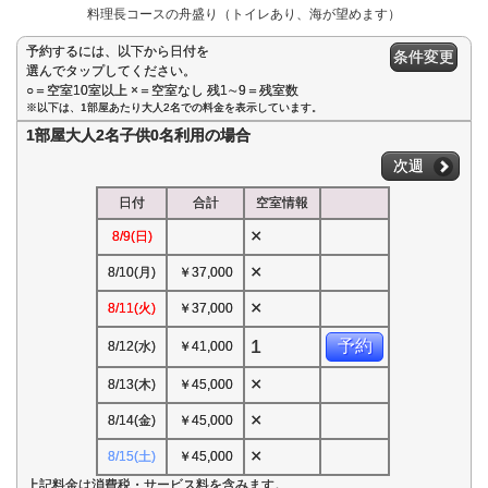
料理長コースの舟盛り（トイレあり、海が望めます）
予約するには、以下から日付を
条件変更
選んでタップしてください。
○＝空室10室以上 ×＝空室なし 残1∼9＝残室数
※以下は、1部屋あたり大人2名での料金を表示しています。
1部屋大人2名子供0名利用の場合
次週
日付
合計
空室情報
×
8/9(日)
×
8/10(月)
￥37,000
×
8/11(火)
￥37,000
1
予約
8/12(水)
￥41,000
×
8/13(木)
￥45,000
×
8/14(金)
￥45,000
×
8/15(土)
￥45,000
上記料金は消費税・サービス料を含みます。