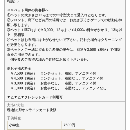
相談）)
※※ペット同伴の御客様へ
①ペットの大きさは12㎏までの中小型犬まで受入れとなります。
②フロント、廊下など共用の場所では、お抱き頂くかゲージでの移動を御
願い致します。
③ペット１匹7㎏まで￥3,000、12㎏まで￥4,000の料金がかかり、13㎏以
上 要相談
④ペットはお布団には上がらせないで下さい。汚れた場合はクリーニング
が必要となります。
⑤ペットとご一緒に夕食をご希望の場合は、別途￥3,500（税込）で個室
食をご用意できます。
個室食のご希望の場合予約時にお伝え下さいませ。
※お子様の料金
￥7,500（税込） ランチセット、布団、アメニティ付
￥4,500（税込） ランチセット、布団なし、アメニティ付
￥3,000（税込） お食事なし、 布団、アメニティ付
￥1,000（税込） お食事なし、 布団なし、アメニティなし
▼△▼△▼クレジットカード利用可
支払い方法
現地決済/オンラインカード決済
子供料金
小学生
7500円