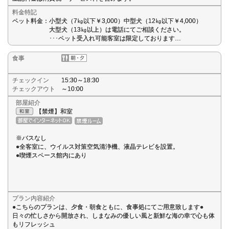
料金特記
ペット料金：小型犬（7㎏以下￥3,000）中型犬（12㎏以下￥4,000）
大型犬（13㎏以上）は電話にてご相談ください。
･･･ペット受入れ可能客室は限定しております…
食事
チェックイン
15:30～18:30
チェックアウト
～10:00
部屋紹介
【禁煙】和室
※バスなし
●全客室に、ウイルス対策空気清浄機、液晶テレビを設置。
●喫煙スペース館内にあり
プラン内容紹介
●こちらのプランは、夕食・朝食ともに、食事処にてご用意致します●
日々の忙しさから開放され、しまなみの優しい風と新鮮な海の幸で心も体
もリフレッシュ