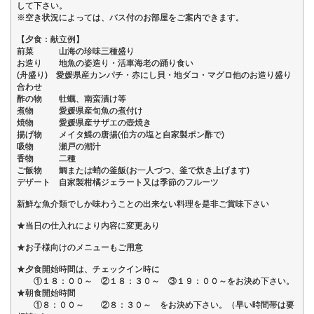
して下さい。
※空き状況によっては、バス付のお部屋をご案内できます。
【夕食：献立例】
前菜 山海の珍味三種盛り
お造り 地魚の姿造り・活車海老の踊り食い
(舟盛り) 愛媛県産カンパチ・赤にし貝・地ダコ・マグロ他のお造り盛り
合わせ
酢の物 牡蠣、南蛮漬け等
煮物 愛媛県産旬魚の煮付け
焼物 愛媛県産サザエの壺焼き
揚げ物 メイタ鰈の唐揚(伯方の塩と自家製ポン酢で)
吸物 瀬戸の潮汁
香物 二種
ご飯物 鯛または蛸の釜飯(お一人づつ、釜で炊き上げます)
デザート 自家製柑橘ジェラート又は季節のフルーツ
新鮮な魚介類でしか味わうことの出来ない料理を是非ご賞味下さい
★当日の仕入れにより内容に変更あり
★お子様向けのメニューもご用意
★夕食開始時間は、チェックイン時に
①１８：００～ ②１８：３０～ ③１９：００～をお決め下さい。
★朝食開始時間
①８：００～ ②８：３０～ をお決め下さい。（早い時間帯は要