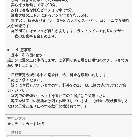
・美ら海水族館まで車で10分。
・夕日で有名な瀬底ビーチまで車で5分。
・瀬底大橋のふもとにあるアンチ浜まで徒歩5分。
・車で5分、橋を渡りますと、3か所の大きなスーパー、コンビニで食材購
入が可能です。
・施設周辺にはカフェが何件かあります。ランチタイムやお昼のデザー
ト、夜のお食事も楽しめます。
■ ご注意事項
・基本：和布団2セット
追加分は畳の上に準備します。ご質問がある場合は現地のスタッフまでお
願い申し上げます。
・日程変更や減泊される場合は、追加料金を頂戴いたします。
予めご了承ください。
・近くに住居もございますので、野外での21：00以降の過ごし方にご協
力ください。
・室内での喫煙や、ペットを連れてのご宿泊はご遠慮下さい。
・客室や浴室での髪染めは固くお断りしています。（罰金→現状復帰する
だけの工賃と売り止めする数日の宿泊費です。）
支払い方法
オンラインカード決済
子供料金