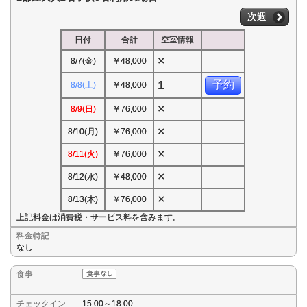
次週
日付
合計
空室情報
×
8/7(金)
￥48,000
1
予約
8/8(土)
￥48,000
×
8/9(日)
￥76,000
×
8/10(月)
￥76,000
×
8/11(火)
￥76,000
×
8/12(水)
￥48,000
×
8/13(木)
￥76,000
上記料金は消費税・サービス料を含みます。
料金特記
なし
食事
チェックイン
15:00～18:00