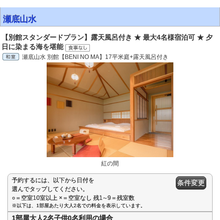
瀬底山水
【別館スタンダードプラン】露天風呂付き ★ 最大4名様宿泊可 ★ 夕
日に染まる海を堪能
瀬底山水 別館【BENI NO MA】17平米庭+露天風呂付き
紅の間
予約するには、以下から日付を
条件変更
選んでタップしてください。
○＝空室10室以上 ×＝空室なし 残1∼9＝残室数
※以下は、1部屋あたり大人2名での料金を表示しています。
1部屋大人2名子供0名利用の場合