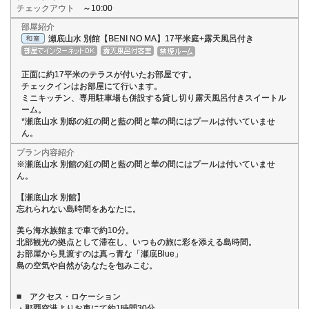
チェックアウト
～10:00
部屋紹介
瀬底山水 別館【BENI NO MA】17平米庭+露天風呂付き
正面に約17平米のテラスが付いたお部屋です。
チェックインはお部屋にて行います。
ミニキッチン、専用駐車場も併設する貸し切り露天風呂付きスイートル
ーム。
*瀬底山水 別邸の紅の間と藍の間と華の間にはプールは付いていませ
ん。
プラン内容紹介
※瀬底山水 別館の紅の間と藍の間と華の間にはプールは付いていませ
ん。
【瀬底山水 別館】
忘れられない島時間をあなたに。
美ら海水族館まで車で約10分。
北部観光の拠点として滞在し、いつもの旅に彩を添える島時間。
お部屋から見渡すのは真っ青な「瀬底Blue」
島の空気や自然があなたを包みこむ。
■ アクセス・ロケーション
・那覇空港よりお車にて約1時間30分