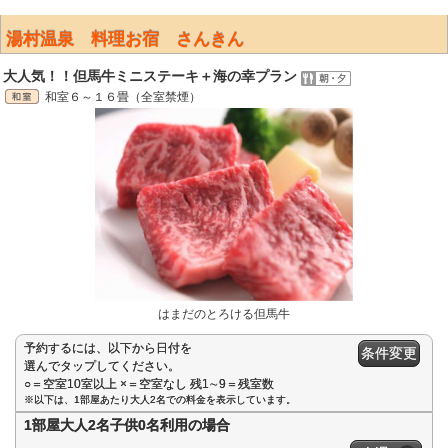
湯村温泉 料理お宿 さんきん
大人気！！但馬牛ミニステーキ＋海の幸プラン
和室６～１６畳（全室禁煙）
はまだのとろける但馬牛
予約するには、以下から日付を
条件変更
選んでタップしてください。
○＝空室10室以上 ×＝空室なし 残1∼9＝残室数
※以下は、1部屋あたり大人2名での料金を表示しています。
1部屋大人2名子供0名利用の場合