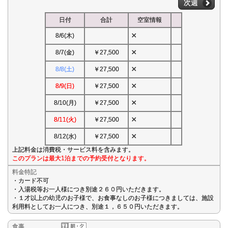
次週
日付
合計
空室情報
×
8/6(木)
×
8/7(金)
￥27,500
×
8/8(土)
￥27,500
×
8/9(日)
￥27,500
×
8/10(月)
￥27,500
×
8/11(火)
￥27,500
×
8/12(水)
￥27,500
上記料金は消費税・サービス料を含みます。
このプランは最大1泊までの予約受付となります。
料金特記
・カード不可
・入湯税等お一人様につき別途２６０円いただきます。
・１才以上の幼児のお子様で、お食事なしのお子様につきましては、施設
利用料としてお一人につき、別途１，６５０円いただきます。
食事