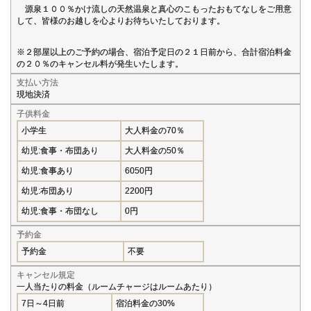
源泉１００％かけ流しの天然温泉と真心のこもったおもてなしをご用意
して、皆様のお越しを心よりお待ちいたしております。
※２部屋以上のご予約の場合、宿泊予定日の２１日前から、合計宿泊料金
の２０％のキャンセル料が発生いたします。
支払い方法
現地決済
子供料金
小学生
大人料金の70％
幼児:食事・布団あり
大人料金の50％
幼児:食事あり
6050円
幼児:布団あり
2200円
幼児:食事・布団なし
0円
予約金
予約金
不要
キャンセル規定
一人当たりの料金（ルームチャージはルームあたり）
7日～4日前
宿泊料金の30%