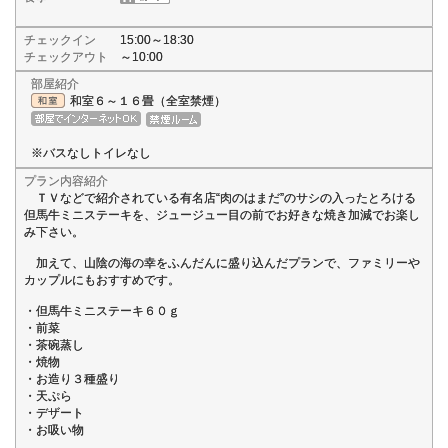
チェックイン
15:00～18:30
チェックアウト
～10:00
部屋紹介
和室６～１６畳（全室禁煙）
※バスなしトイレなし
プラン内容紹介
ＴＶなどで紹介されている有名店“肉のはまだ”のサシの入ったとろける
但馬牛ミニステーキを、ジュージュー目の前でお好きな焼き加減でお楽し
み下さい。
加えて、山陰の海の幸をふんだんに盛り込んだプランで、ファミリーや
カップルにもおすすめです。
・但馬牛ミニステーキ６０ｇ
・前菜
・茶碗蒸し
・焼物
・お造り３種盛り
・天ぷら
・デザート
・お吸い物