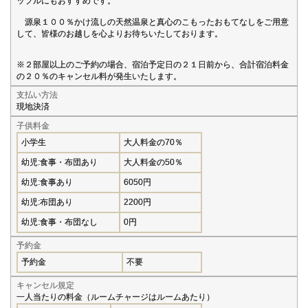
ップルにもおすすめです。
源泉１００％かけ流しの天然温泉と真心のこもったおもてなしをご用意
して、皆様のお越しを心よりお待ちいたしております。
※２部屋以上のご予約の場合、宿泊予定日の２１日前から、合計宿泊料金
の２０％のキャンセル料が発生いたします。
支払い方法
現地決済
子供料金
小学生
大人料金の70％
幼児:食事・布団あり
大人料金の50％
幼児:食事あり
6050円
幼児:布団あり
2200円
幼児:食事・布団なし
0円
予約金
予約金
不要
キャンセル規定
一人当たりの料金（ルームチャージはルームあたり）