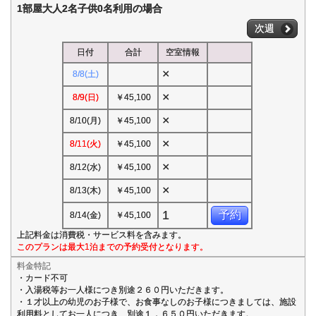
1部屋大人2名子供0名利用の場合
次週
日付
合計
空室情報
×
8/8(土)
×
8/9(日)
￥45,100
×
8/10(月)
￥45,100
×
8/11(火)
￥45,100
×
8/12(水)
￥45,100
×
8/13(木)
￥45,100
1
予約
8/14(金)
￥45,100
上記料金は消費税・サービス料を含みます。
このプランは最大1泊までの予約受付となります。
料金特記
・カード不可
・入湯税等お一人様につき別途２６０円いただきます。
・１才以上の幼児のお子様で、お食事なしのお子様につきましては、施設
利用料としてお一人につき、別途１，６５０円いただきます。