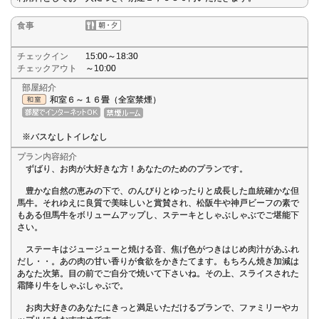
食事
チェックイン
15:00～18:30
チェックアウト
～10:00
部屋紹介
和室６～１６畳（全室禁煙）
※バスなしトイレなし
プラン内容紹介
ずばり、お肉が大好きな方！あなたのためのプランです。
豊かな自然の恵みの下で、のんびりとゆったりと成長した血統確かな但
馬牛。それゆえに良質で美味しいと賞賛され、松阪牛や神戸ビーフの素で
もある但馬牛をボリュームアップし、ステーキとしゃぶしゃぶでご堪能下
さい。
ステーキはジュージューと焼ける音、焦げ色がつきはじめ肉汁があふれ
だし・・。あの肉の甘い香りが食欲をかきたてます。もちろん焼き加減は
あなた次第。目の前でご自分で焼いて下さいね。その上、スライスされた
霜降り牛をしゃぶしゃぶで。
お肉大好きのあなたにきっと満足いただけるプランで、ファミリーやカ