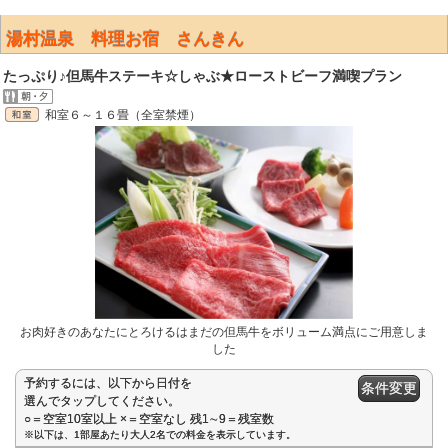
湯村温泉 料理お宿 さんきん
たっぷり♪但馬牛ステーキ☆しゃぶ★ローストビーフ満喫プラン
和室６～１６畳（全室禁煙）
お肉好きのあなたにとろけるはまだの但馬牛をボリューム満点にご用意しま
した
予約するには、以下から日付を
条件変更
選んでタップしてください。
○＝空室10室以上 ×＝空室なし 残1∼9＝残室数
※以下は、1部屋あたり大人2名での料金を表示しています。