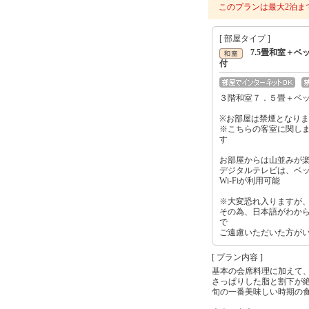
このプランは最大2泊ま
[ 部屋タイプ ]
7.5畳和室＋ベ
付
３階和室７．５畳＋ベ
※お部屋は禁煙となりま
※こちらの客室に関し
す
お部屋からは山並みが
デジタルテレビは、ベ
Wi-Fiが利用可能
※大変恐れ入りますが
その為、日本語がわか
で
ご遠慮いただいた方が
[ プラン内容 ]
基本の会席料理に加えて
さっぱりした脂と割下が
旬の一番美味しい時期の食