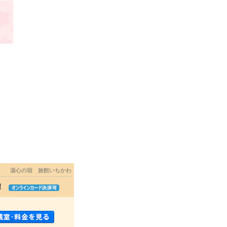
湯心の宿 旅館いちかわ
！