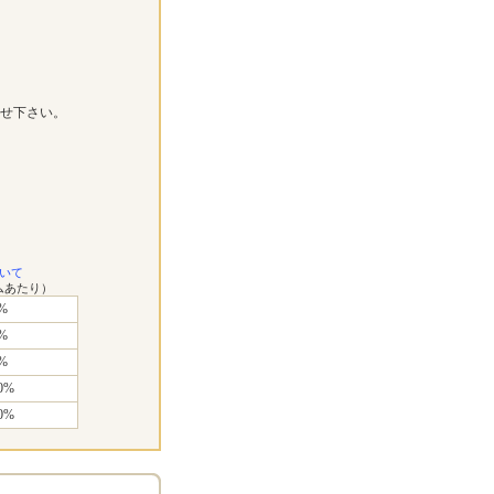
せ下さい。
いて
ムあたり）
%
%
%
0%
0%