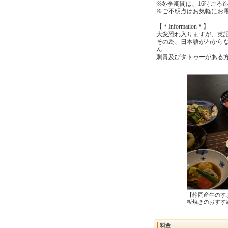
※冬季期間は、16時ごろ
※ご不明点はお気軽にお
【＊Information＊】
大変恐れ入りますが、英
その為、日本語がわから
ん
刺青及びタトゥーがある
【静岡産牛のす
板焼きのおすす