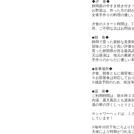
◆夕 食◆
静岡産の牛すき焼き付き
お野菜は、作った方の顔
女将手作りの料理の優し
夕食のスタート時間は、1
尚、ご不明な点はお問合
◆朝 食◆
静岡で育った新鮮な美黄
旨味とコクなど高い評価
育った静岡県が誇る最高
又山葵漬は、地元の農家
手作りのからだに優しい
◆食事場所◆
夕食、朝食ともに個室食
※お部屋食は対応してお
※感染予防のため、状況
◆温 泉◆
ご利用時間は、朝６時３
内湯、露天風呂とも源泉
湯の華の浮くしっとりと
※シャワーヘッドは、ミ
しています！
※毎年10月下旬ごろより
天候により時期がづれる