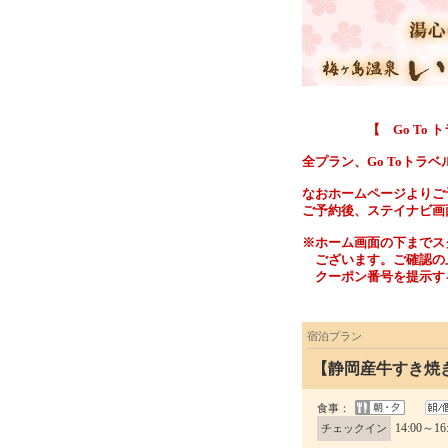
【 Go To トラ
全プラン、Go Toトラ
なおホームページよりご
ご予約後、ステイナビ画
※ホーム画面の下までス
ございます。ご確認の
クーポン番号を提示す
宿泊プラン
【静岡産牛すき焼
食事：
14:00～16
チェックイン