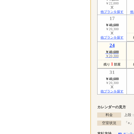
￥22,000
他プランを探す
他
17
￥40,600
￥20,300
他プランを探す
24
￥40,600
￥20,300
1
残り
部屋
31
￥40,600
￥20,300
他プランを探す
カレンダーの見方
料金
上段：
空室状況
「
○
」
支払方法
オンラ