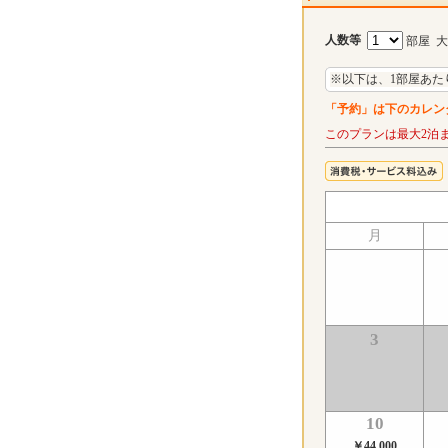
人数等
部屋 
※以下は、1部屋あた
「予約」は下のカレン
このプランは最大2泊
月
3
10
￥44,000