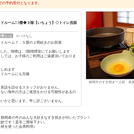
での予約受付となります。
ッドルーム7.5畳◆３階【いちょう】◇トイレ洗面
※バスなし
ッドルーム７．５畳の２間続きのお部屋
した。喫煙は、3階喫煙室にてお願いします
ましては、お子様のご利用はご遠慮頂いておりま
楽しめます
ッドルームにも完備
静岡牛のすき焼き一人前 美
、英語を話せるスタッフがおりません。
らない海外の方はご迷惑をかける可能性があるの
いいかと思います。申し訳ございません。
、静岡産の牛のみんな大好きなすき焼きが付いたプラン！
絶妙です！是非ご賞味下さい。
材を使った会席料理♪