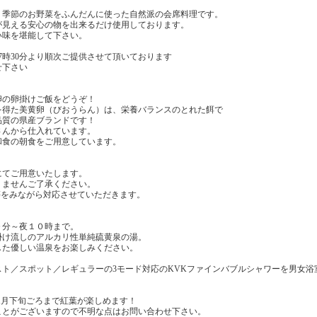
！季節のお野菜をふんだんに使った自然派の会席料理です。
が見える安心の物を出来るだけ使用しております。
い味を堪能して下さい。
7時30分より順次ご提供させて頂いております
せ下さい
卵の卵掛けご飯をどうぞ！
を得た美黄卵（びおうらん）は、栄養バランスのとれた餌で
品質の県産ブランドです！
さんから仕入れています。
和食の朝食をご用意しています。
にてご用意いたします。
りませんご了承ください。
等をみながら対応させていただきます。
０分～夜１０時まで。
掛け流しのアルカリ性単純硫黄泉の湯。
した優しい温泉をお楽しみください。
スト／スポット／レギュラーの3モード対応のKVKファインバブルシャワーを男女浴
11月下旬ごろまで紅葉が楽しめます！
ことがございますので不明な点はお問い合わせ下さい。