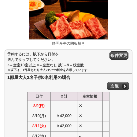
静岡産牛の陶板焼き
予約するには、以下から日付を
条件変更
選んでタップしてください。
○＝空室10室以上 ×＝空室なし 残1∼9＝残室数
※以下は、1部屋あたり大人2名での料金を表示しています。
1部屋大人2名子供0名利用の場合
次週
日付
合計
空室情報
×
8/9(日)
×
8/10(月)
￥42,000
×
8/11(火)
￥42,000
-
8/12(水)