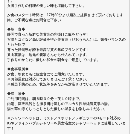
す。
女将手作りの料理の優しい味を堪能して下さい。
夕食のスタート時間は、17時30分より順次ご提供させて頂いております
尚、ご不明な点はお問合せ下さい
◆朝 食◆
静岡で育った新鮮な美黄卵の卵掛けご飯をどうぞ！
旨味とコクなど高い評価を得た美黄卵（びおうらん）は、栄養バランスの
とれた餌で
育った静岡県が誇る最高品質の県産ブランドです！
又山葵漬は、地元の農家さんから仕入れています。
手作りのからだに優しい和食の朝食をご用意しています。
◆食事場所◆
夕食、朝食ともに個室食にてご用意いたします。
※お部屋食は対応しておりませんご了承ください。
※感染予防のため、状況等をみながら対応させていただきます。
◆温 泉◆
ご利用時間は、朝６時３０分～夜１０時まで。
内湯、露天風呂とも源泉掛け流しのアルカリ性単純硫黄泉の湯。
湯の華の浮くしっとりとした優しい温泉をお楽しみください。
※シャワーヘッドは、ミスト／スポット／レギュラーの3モード対応の
KVKファインバブルシャワーを男女浴室のシャワーヘッドに使用していま
す！