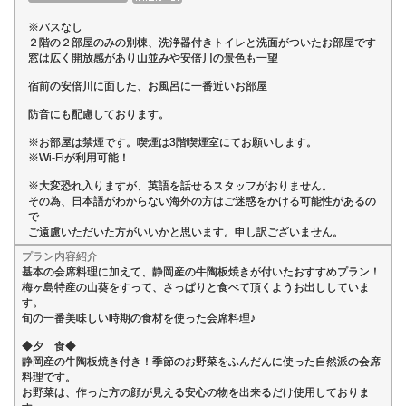
※バスなし
２階の２部屋のみの別棟、洗浄器付きトイレと洗面がついたお部屋です
窓は広く開放感があり山並みや安倍川の景色も一望
宿前の安倍川に面した、お風呂に一番近いお部屋
防音にも配慮しております。
※お部屋は禁煙です。喫煙は3階喫煙室にてお願いします。
※Wi-Fiが利用可能！
※大変恐れ入りますが、英語を話せるスタッフがおりません。
その為、日本語がわからない海外の方はご迷惑をかける可能性があるの
で
ご遠慮いただいた方がいいかと思います。申し訳ございません。
プラン内容紹介
基本の会席料理に加えて、静岡産の牛陶板焼きが付いたおすすめプラン！
梅ヶ島特産の山葵をすって、さっぱりと食べて頂くようお出ししていま
す。
旬の一番美味しい時期の食材を使った会席料理♪
◆夕 食◆
静岡産の牛陶板焼き付き！季節のお野菜をふんだんに使った自然派の会席
料理です。
お野菜は、作った方の顔が見える安心の物を出来るだけ使用しておりま