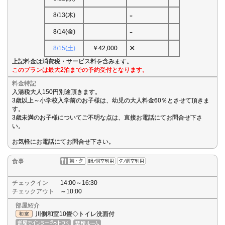
-
8/13(木)
-
8/14(金)
×
8/15(土)
￥42,000
上記料金は消費税・サービス料を含みます。
このプランは最大2泊までの予約受付となります。
料金特記
入湯税大人150円別途頂きます。
3歳以上～小学校入学前のお子様は、幼児の大人料金60％とさせて頂きま
す。
3歳未満のお子様についてご不明な点は、直接お電話にてお問合せ下さ
い。
お気軽にお電話にてお問合せ下さい。
食事
チェックイン
14:00～16:30
チェックアウト
～10:00
部屋紹介
川側和室10畳◇トイレ洗面付