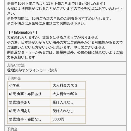
※毎年10月下旬ごろより11月下旬ごろまで紅葉が楽しめます！
天候により時期がづれることがございますので不明な点はお問い合わせ下
さい。
※冬季期間は、16時ごろ迄の早めのご到着をおすすめいたします。
※ご不明点はお気軽にお電話にてお問合せ下さい。
【＊Information＊】
大変恐れ入りますが、英語を話せるスタッフがおりません
その為、日本語がわからない海外の方はご迷惑をかける可能性があるので
ご遠慮いただいた方がいいかと思います。申し訳ございません
刺青及びタトゥーがある方は、部屋内以外、公衆の目に触れないようご協
力をお願いします
支払い方法
現地決済/オンラインカード決済
子供料金
小学生
大人料金の70％
幼児:食事・布団あり
大人料金の60％
幼児:食事あり
受け入れなし
幼児:布団あり
受け入れなし
幼児:食事・布団なし
3000円
予約金