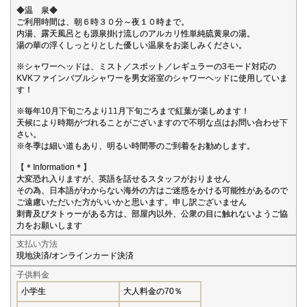
◆温 泉◆
ご利用時間は、朝６時３０分～夜１０時まで。
内湯、露天風呂とも源泉掛け流しのアルカリ性単純硫黄泉の湯。
湯の華の浮くしっとりとした優しい温泉をお楽しみください。
※シャワーヘッドは、ミスト／スポット／レギュラーの3モード対応の
KVKファインバブルシャワーを男女浴室のシャワーヘッドに使用していま
す！
※毎年10月下旬ごろより11月下旬ごろまで紅葉が楽しめます！
天候により時期がづれることがございますので不明な点はお問い合わせ下
さい。
※冬季は細い道もあり、明るい時間帯のご到着をお勧めします。
【＊Information＊】
大変恐れ入りますが、英語を話せるスタッフがおりません
その為、日本語がわからない海外の方はご迷惑をかける可能性があるので
ご遠慮いただいた方がいいかと思います。申し訳ございません
刺青及びタトゥーがある方は、部屋内以外、公衆の目に触れないようご協
力をお願いします
支払い方法
現地決済/オンラインカード決済
子供料金
小学生
大人料金の70％