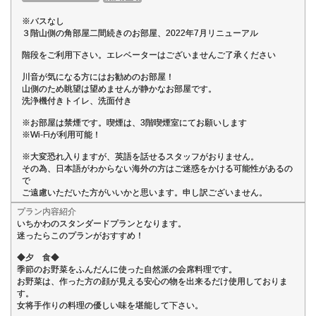
※バスなし
３階山側の角部屋二間続きのお部屋、2022年7月リニューアル
階段をご利用下さい。エレベーターはございませんご了承ください
川音が気になる方にはお勧めのお部屋！
山側のため眺望は望めませんが静かなお部屋です。
洗浄機付きトイレ、洗面付き
※お部屋は禁煙です。喫煙は、3階喫煙室にてお願いします
※Wi-Fiが利用可能！
※大変恐れ入りますが、英語を話せるスタッフがおりません。
その為、日本語がわからない海外の方はご迷惑をかける可能性があるの
で
ご遠慮いただいた方がいいかと思います。申し訳ございません。
プラン内容紹介
いちかわのスタンダードプランとなります。
迷ったらこのプランがおすすめ！
◆夕 食◆
季節のお野菜をふんだんに使った自然派の会席料理です。
お野菜は、作った方の顔が見える安心の物を出来るだけ使用しておりま
す。
女将手作りの料理の優しい味を堪能して下さい。