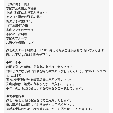
【お品書き一例】
季節野菜の前菜５種盛
小鍋（時期により変わります）
アマゴ＆季節の野菜の天ぷら
蕎麦がきの揚げ出し
ゴマ豆腐/酢の物
鹿肉タタキのサラダ
季節の一品料理
季節のフルーツ
お吸い物/漬物 など
夕食のスタート時間は、17時30分より順次ご提供させて頂いております
尚、ご不明な点はお問合せ下さい
◆朝 食◆
静岡で育った新鮮な美黄卵の卵掛けご飯をどうぞ！
旨味とコクなど高い評価を得た美黄卵（びおうらん）は、栄養バランスの
とれた餌で
育った静岡県が誇る最高品質の県産ブランドです！
又山葵漬は、地元の農家さんから仕入れています。
手作りのからだに優しい和食の朝食をご用意しています。
◆食事場所◆
夕食、朝食ともに個室食にてご用意いたします。
※お部屋食は対応しておりませんご了承ください。
※感染予防のため、状況等をみながら対応させていただきます。