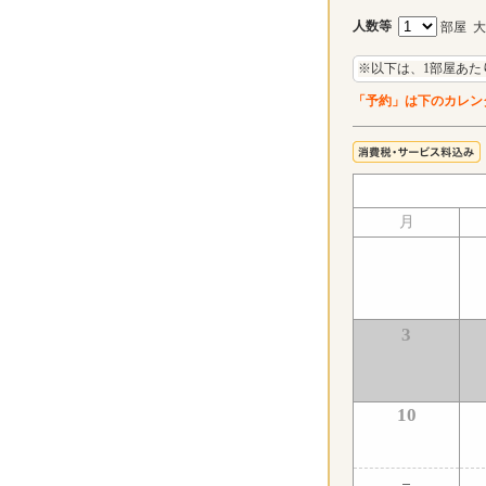
人数等
部屋 
※以下は、1部屋あた
「予約」は下のカレン
月
3
10