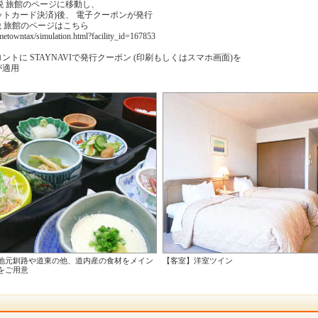
と納税 旅館のページに移動し、
ットカード決済)後、 電子クーポンが発行
納税 旅館のページはこちら
hometowntax/simulation.html?facility_id=167853
ントに STAYNAVIで発行クーポン (印刷もしくはスマホ画面)を
が適用
地元釧路や道東の他、道内産の食材をメイン
【客室】洋室ツイン
をご用意