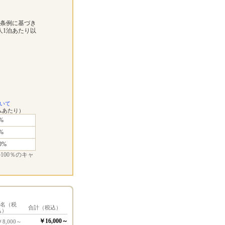
市条例に基づき
人1泊あたり以
いて
ムあたり）
%
%
0%
00％のキャ
1名（税
合計（税込）
込）
￥16,000～
￥8,000～