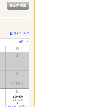
料金について
9月
>
日
2
9
受付終了
16
￥29,000
￥14,500
他プランを探す