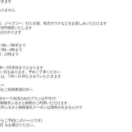
できます
ありません
湯、ジャグジー、打たせ湯、乾式サウナなどをお楽しみいただけます
150円徴収いたします
税がかかります
・5時～7時半まで
5時～8時まで
：22時まで
旬～3月末頃までとなります
ない日もあります。予めご了承ください
、7:00～21:00とさせていただきます
ーー
税をご利用希望の方へ
前カード決済のみのプランは不可)で
る釧路市ふるさと納税がご利用いただけます。
路市ふるさと納税返礼クーポンは適用されませんので
。
からご予約(このページです)
済】をお選びください。