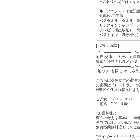
※３名様の場合はエキ
◆アメニティ・客室設
無料Wi-Fi完備
バスタオル、タオル、
リンスインシャンプー
テレビ（衛星放送）、
バストイレ（洗浄機付
[ プラン内容 ]
∞*…━━━━━━━━━━━━…*∞
地産地消にこだわった釧
豊富な種類のお風呂が楽
∞*…━━━━━━━━━━━━…*∞
1泊つき1名様に1本ミネ
こちらは夕朝食付の宿泊
お食事は『レストラン は
※季節や仕入れ状況によ
ご夕食 17:30～19:30
ご朝食 7:00～9:00
*薬膳料理とは
漢方の考えを基本に、季
当館では地産地消にこだ
釧路型薬膳料理としてご
*ライダー・サイクリスト