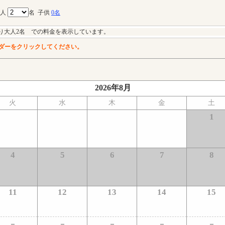
大人
名
子供
0名
り大人2名 での料金を表示しています。
ダーをクリックしてください。
2026年8月
火
水
木
金
土
1
4
5
6
7
8
11
12
13
14
15