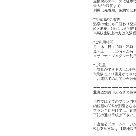
屋根付のスペースに駐車
最大8台程度まで
利用は先着順。確約では
*大浴場のご案内
温泉の他にも日替わり薬
※入湯税：1泊につき別途
※高校生以上の方は入湯
*ご利用時間
月～木・日：15時～23時
金・土 ：15時～23時・
※サウナ・ジャグジー利用
*ご注意
※雪見ができるのは1月中
※天候により雪見ができ
※お電話でのお問い合わせは
ーーーーーーーーーーー
北海道釧路市ふるさと納
当館では全てのプラン(事
納税額の30%が割引とな
プラン予約だけでは、釧
下記の通り手続き下さい
1. 当館公式ホームページ
※お支払方法は 【現地決