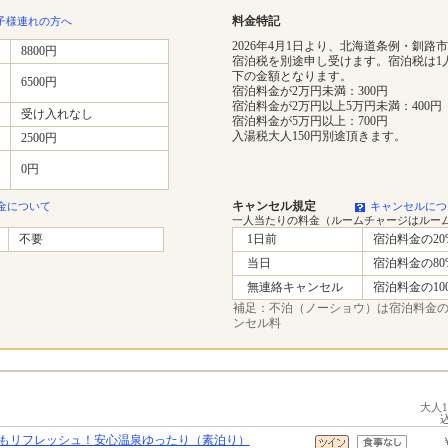
料金特記
子様連れの方へ
2026年4月1日より、北海道条例・釧路
8800円
宿泊税を別途申し受けます。宿泊税は1
下の金額となります。
6500円
宿泊料金が2万円未満：300円
宿泊料金が2万円以上5万円未満：400円
受け入れなし
宿泊料金が5万円以上：700円
入湯税大人150円別途頂きます。
2500円
0円
キャンセル規定
金について
キャンセルにつ
一人当たりの料金（ルームチャージはルー
不要
1日前
宿泊料金の20
当日
宿泊料金の80
無連絡キャンセル
宿泊料金の10
補足：不泊（ノーショウ）は宿泊料金の1
ンセル料
大人
もリフレッシュ！安心温泉ゆったり（素泊り）