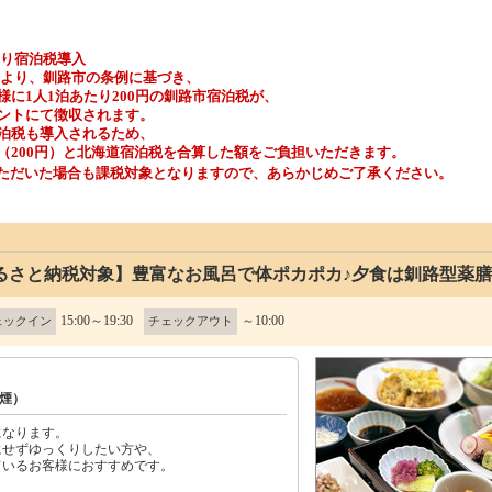
より宿泊税導入
泊分より、釧路市の条例に基づき、
に1人1泊あたり200円の釧路市宿泊税が、
ントにて徴収されます。
泊税も導入されるため、
（200円）と北海道宿泊税を合算した額をご負担いただきます。
いただいた場合も課税対象となりますので、あらかじめご了承ください。
るさと納税対象】豊富なお風呂で体ポカポカ♪夕食は釧路型薬
15:00～19:30
～10:00
ェックイン
チェックアウト
煙）
になります。
にせずゆっくりしたい方や、
ているお客様におすすめです。