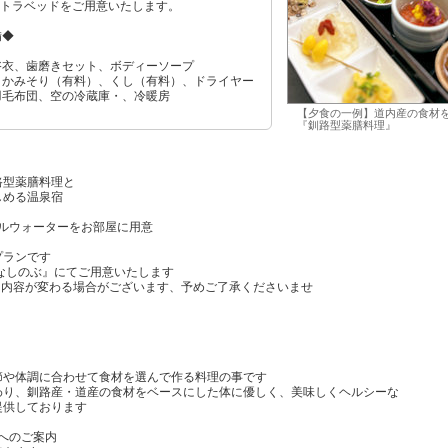
ストラベッドをご用意いたします。
備◆
浴衣、歯磨きセット、ボディーソープ
、かみそり（有料）、くし（有料）、ドライヤー
羽毛布団、空の冷蔵庫・、冷暖房
）
【夕食の一例】道内産の食材
『釧路型薬膳料理』
路型薬膳料理と
しめる温泉宿
ラルウォーターをお部屋に用意
プランです
なしのぶ』にてご用意いたします
り内容が変わる場合がございます、予めご了承くださいませ
節や体調に合わせて食材を選んで作る料理の事です
わり、釧路産・道産の食材をベースにした体に優しく、美味しくヘルシーな
提供しております
へのご案内