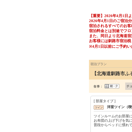
【重要】2026年4月1日
2026年4月1日のご宿
宿泊されるすべてのお客様
宿泊料金とは別途でフロ
また、同日より北海道宿
お客様には釧路市宿泊税
※4月1日以前にご予約
宿泊プラン
【北海道釧路市ふ
チ
食事：
[ 部屋タイプ ]
洋室ツイン（喫
ツインルームのお部屋
お布団の上げ下げを気
普段からベッドに慣れ