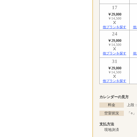
17
￥29,000
￥14,500
他プランを探す
他
24
￥29,000
￥14,500
他プランを探す
他
31
￥29,000
￥14,500
他プランを探す
カレンダーの見方
料金
上段：
空室状況
「
○
」
支払方法
現地決済