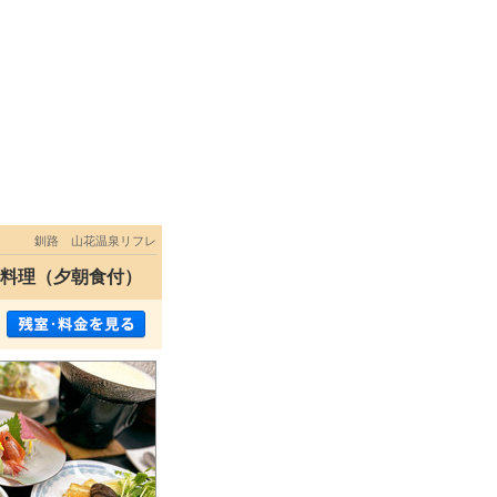
釧路 山花温泉リフレ
膳料理（夕朝食付）