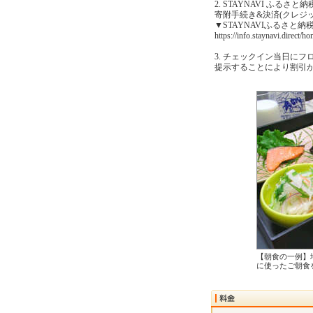
2. STAYNAVI ふるさ
寄附手続き&決済(クレジ
▼STAYNAVIふるさと
https://info.staynavi.direct/
3. チェックイン当日にフロ
提示することにより割引
【朝食の一例】
に使ったご朝食